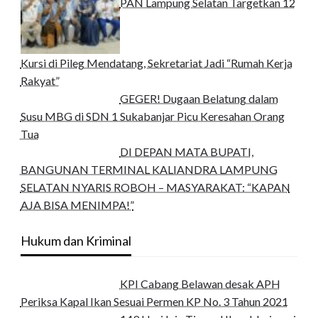
PAN Lampung Selatan Targetkan 12
Kursi di Pileg Mendatang, Sekretariat Jadi “Rumah Kerja
Rakyat”
GEGER! Dugaan Belatung dalam
Susu MBG di SDN 1 Sukabanjar Picu Keresahan Orang
Tua
DI DEPAN MATA BUPATI,
BANGUNAN TERMINAL KALIANDRA LAMPUNG
SELATAN NYARIS ROBOH – MASYARAKAT: “KAPAN
AJA BISA MENIMPA!”
Hukum dan Kriminal
KPI Cabang Belawan desak APH
Periksa Kapal Ikan Sesuai Permen KP No. 3 Tahun 2021