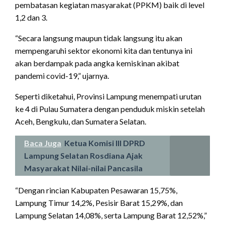
pembatasan kegiatan masyarakat (PPKM) baik di level
1,2 dan 3.
“Secara langsung maupun tidak langsung itu akan
mempengaruhi sektor ekonomi kita dan tentunya ini
akan berdampak pada angka kemiskinan akibat
pandemi covid-19,” ujarnya.
Seperti diketahui, Provinsi Lampung menempati urutan
ke 4 di Pulau Sumatera dengan penduduk miskin setelah
Aceh, Bengkulu, dan Sumatera Selatan.
Baca Juga
Ketua Komisi III DPRD
Lampung Selatan Rosdiana Ajak
Masyarakat Nilai-nilai Pancasila
“Dengan rincian Kabupaten Pesawaran 15,75%,
Lampung Timur 14,2%, Pesisir Barat 15,29%, dan
Lampung Selatan 14,08%, serta Lampung Barat 12,52%,”