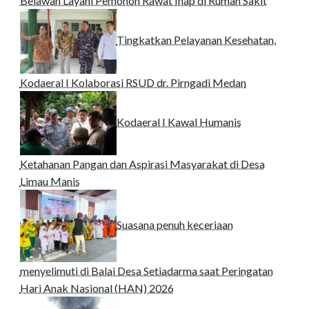
Belawan Layani Pemohon Rawat Inap di Rumah Sakit
Tingkatkan Pelayanan Kesehatan,
Kodaeral I Kolaborasi RSUD dr. Pirngadi Medan‎
Kodaeral I Kawal Humanis
Ketahanan Pangan dan Aspirasi Masyarakat di Desa
Limau Manis
Suasana penuh keceriaan
menyelimuti di Balai Desa Setiadarma saat Peringatan
Hari Anak Nasional (HAN) 2026