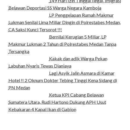
149 Hari Izin Tinggal Ilegal, Imigrasi
Belawan Deportasi SS Warga Negara Kamboja
LP Penggelapan Rumah Makmur
Lukman Senilai Lima Miliar Dingin di Polrestabes Medan,
CA Saksi Kunci Tersorot !!!
Bernilai Kerugian 5 Miliar, LP
Makmur Lukman 2 Tahun di Polrestabes Medan Tanpa
Tersangka
Kakak dan adik Warga Pekan
Labuhan Nyaris Tewas Dianiaya
Lagi Asyik Jalin Asmara di Kamar
Hotel !! 2 Oknum Dokter Tebing Tinggi Kena Sidang di
PN Medan
Ketua KPI Cabang Belawan
Sumatera Utara, Rudi Hartono Dukung APH Usut
Kebakaran 4 Kapal Ikan di Gabion