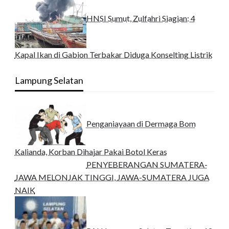
HNSI Sumut, Zulfahri Siagian: 4
Kapal Ikan di Gabion Terbakar Diduga Konselting Listrik
Lampung Selatan
Penganiayaan di Dermaga Bom
Kalianda, Korban Dihajar Pakai Botol Keras
PENYEBERANGAN SUMATERA-
JAWA MELONJAK TINGGI, JAWA-SUMATERA JUGA
NAIK