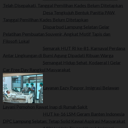
Telah Disepakati, Tanggal Pemilihan Kades Belum Ditetapkan
Desa Tengkujuh Bentuk Panitia PAW,
Tanggal Pemilihan Kades Belum Ditetapkan
Disparbud Lampung Selatan Gelar
Pelatihan Pembuatan Souvenir, Angkat Motif Tapis dan
Filosofi Lokal
Semarak HUT RI ke-81, Karnaval Perdana
Antar Lingkungan di Bumi Agung Dipadati Ribuan Warga
Semangat Hidup Sehat, Kodaeral I Gelar
Car Free Day Rangkul Masyarakat
Layanan Eazy Paspor, Imigrasi Belawan
Layani Pemohon Rawat Inap di Rumah Sakit
HUT ke-16 LSM Geram Banten Indonesia
DPC Lampung Selatan: Tetap Solid Kawal Aspirasi Masyarakat