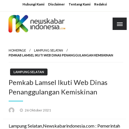
Skip
Hubungi Kami
Disclaimer
Tentang Kami
Redaksi
to
content
HOMEPAGE
LAMPUNG SELATAN
PEMKAB LAMSEL IKUTI WEB DINAS PENANGGULANGAN KEMISKINAN
LAMPUNG SELATAN
Pemkab Lamsel Ikuti Web Dinas
Penanggulangan Kemiskinan
Posted
26 Oktober 2021
on
Lampung Selatan,Newskabarindonesia.com : Pemerintah