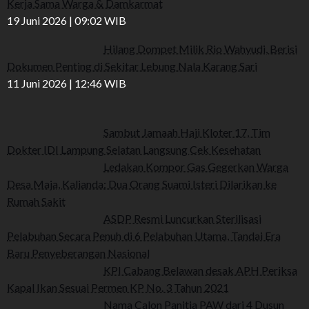
Kerja Sama Warga & Damkarmat
19 Juni 2026 | 09:02 WIB
Hilang Dompet Milik Rio Wahyudi, Berisi
Dokumen Penting di Sekitar Lebung Nala Karang Sari
11 Juni 2026 | 12:46 WIB
Sambut Jamaah Haji Kloter 17, Tim
Dokter IDI Lampung Selatan Langsung Cek Kesehatan
Ledakan Kompor Gas Gegerkan Warga
Desa Maja, Kalianda: Dua Orang Suami Isteri Dilarikan ke
Rumah Sakit
ASDP Resmi Luncurkan Sterilisasi
Pelabuhan Secara Penuh di 6 Pelabuhan Utama, Tandai Era
Baru Penyeberangan Nasional
KPI Cabang Belawan desak APH Periksa
Kapal Ikan Sesuai Permen KP No. 3 Tahun 2021
Nama Calon Panitia PAW dari 4 Dusun