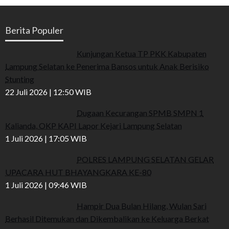
Berita Populer
Kunjungan Ketua TP PKK Kabupaten
Lampung Selatan ke Penerima Bansos untuk Anak Berisiko
Stunting
22 Juli 2026 | 12:50 WIB
Dugaan Kecurangan SPMB SMPN 1
Kalianda, OKP KAPI Lapor Kejari Lampung Selatan
1 Juli 2026 | 17:05 WIB
POLRES LAMPUNG SELATAN GELAR
UPACARA HUT BHAYANGKARA KE-80
1 Juli 2026 | 09:46 WIB
Hampir Dua Bulan Hilang, Wulan Sari
Berhasil Ditemukan dan Dikembalikan ke Keluarga Berkat