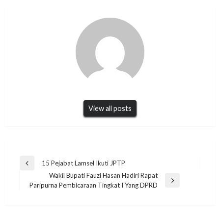
View all posts
Navigasi
15 Pejabat Lamsel Ikuti JPTP
Previous
pos
Wakil Bupati Fauzi Hasan Hadiri Rapat
Post
Next
Paripurna Pembicaraan Tingkat I Yang DPRD
Post