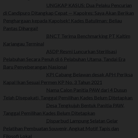
UNGKAP KASUS: Dua Pelaku Pencurian
di Candipuro Ditangkap Cepat — Kapolres: Saya Akan Berikan
Penghargaan kepada Kapolsek! Kades Batuliman: Beliau
Pantas Dihargai!
BNCT Terima Benchmarking PT Kaltim
Kariangau Terminal
ASDP Resmi Luncurkan Sterilisasi
Pelabuhan Secara Penuh di 6 Pelabuhan Utama, Tandai Era
Baru Penyeberangan Nasional
KPI Cabang Belawan desak APH Periksa
Kapal Ikan Sesuai Permen KP No. 3 Tahun 2021
Nama Calon Panitia PAW dari 4 Dusun
Telah Disepakati, Tanggal Pemilihan Kades Belum Ditetapkan
Desa Tengkujuh Bentuk Panitia PAW,
Tanggal Pemilihan Kades Belum Ditetapkan
Disparbud Lampung Selatan Gelar
Pelatihan Pembuatan Souvenir, Angkat Motif Tapis dan
Filosofi Lokal