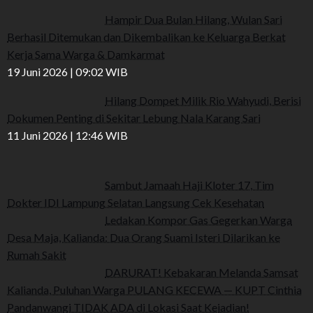
Hampir Dua Bulan Hilang, Wulan Sari
Berhasil Ditemukan dan Dikembalikan ke Keluarga Berkat
Kerja Sama Warga & Damkarmat
19 Juni 2026 | 09:02 WIB
Hilang Dompet Milik Rio Wahyudi, Berisi
Dokumen Penting di Sekitar Lebung Nala Karang Sari
11 Juni 2026 | 12:46 WIB
Sambut Jamaah Haji Kloter 17, Tim
Dokter IDI Lampung Selatan Langsung Cek Kesehatan
Ledakan Kompor Gas Gegerkan Warga
Desa Maja, Kalianda: Dua Orang Suami Isteri Dilarikan ke
Rumah Sakit
DARURAT! Kebakaran Melanda Samsat
Kalianda, Puluhan Warga PULANG KECEWA — KUPT Cinthia
Pandanwangi TIDAK ADA di Lokasi Saat Kejadian!