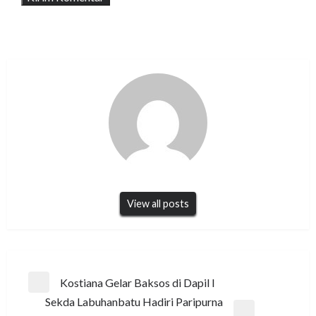
View all posts
Navigasi
Kostiana Gelar Baksos di Dapil I
Previous
pos
Sekda Labuhanbatu Hadiri Paripurna
Post