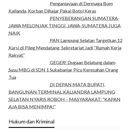
Penganiayaan di Dermaga Bom
Kalianda, Korban Dihajar Pakai Botol Keras
PENYEBERANGAN SUMATERA-
JAWA MELONJAK TINGGI, JAWA-SUMATERA JUGA
NAIK
PAN Lampung Selatan Targetkan 12
Kursi di Pileg Mendatang, Sekretariat Jadi “Rumah Kerja
Rakyat”
GEGER! Dugaan Belatung dalam
Susu MBG di SDN 1 Sukabanjar Picu Keresahan Orang
Tua
DI DEPAN MATA BUPATI,
BANGUNAN TERMINAL KALIANDRA LAMPUNG
SELATAN NYARIS ROBOH – MASYARAKAT: “KAPAN
AJA BISA MENIMPA!”
Hukum dan Kriminal