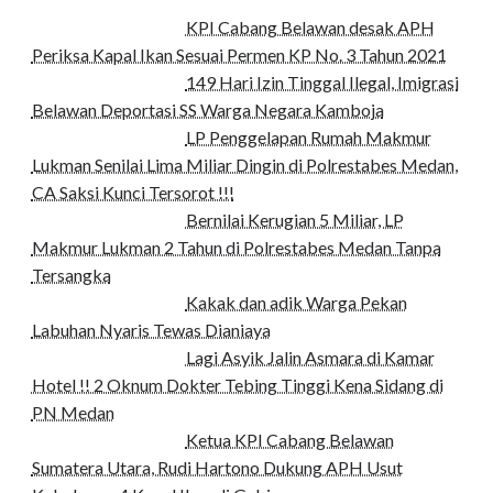
KPI Cabang Belawan desak APH
Periksa Kapal Ikan Sesuai Permen KP No. 3 Tahun 2021
149 Hari Izin Tinggal Ilegal, Imigrasi
Belawan Deportasi SS Warga Negara Kamboja
LP Penggelapan Rumah Makmur
Lukman Senilai Lima Miliar Dingin di Polrestabes Medan,
CA Saksi Kunci Tersorot !!!
Bernilai Kerugian 5 Miliar, LP
Makmur Lukman 2 Tahun di Polrestabes Medan Tanpa
Tersangka
Kakak dan adik Warga Pekan
Labuhan Nyaris Tewas Dianiaya
Lagi Asyik Jalin Asmara di Kamar
Hotel !! 2 Oknum Dokter Tebing Tinggi Kena Sidang di
PN Medan
Ketua KPI Cabang Belawan
Sumatera Utara, Rudi Hartono Dukung APH Usut