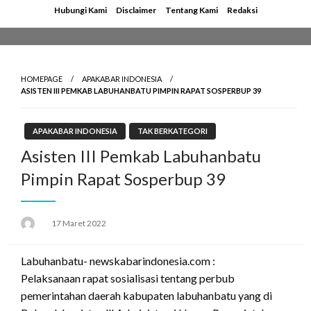
Skip
Hubungi Kami
Disclaimer
Tentang Kami
Redaksi
to
content
HOMEPAGE
APAKABAR INDONESIA
ASISTEN III PEMKAB LABUHANBATU PIMPIN RAPAT SOSPERBUP 39
APAKABAR INDONESIA
TAK BERKATEGORI
Asisten III Pemkab Labuhanbatu
Pimpin Rapat Sosperbup 39
Posted
17 Maret 2022
on
Labuhanbatu- newskabarindonesia.com :
Pelaksanaan rapat sosialisasi tentang perbub
pemerintahan daerah kabupaten labuhanbatu yang di