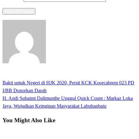
View all posts
Previous
Bakti untuk Negeri di HJK 2020, Persit KCK Koorcabrem 023 PD
Navigasi
Post
I/BB Donorkan Darah
pos
Next
H. Andi Suhaimi Dalimunthe Unggul Quick Count : Markaz Loka
Post
Jaya, Wujudkan Keinginan Masyarakat Labuhanbatu
You Might Also Like
Apakabar INDONESIA