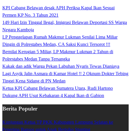
KPI Cabang Belawan desak APH Periksa Kapal Ikan Sesuai
Permen KP No. 3 Tahun 2021
149 Hari Izin Tinggal Ilegal, Imigrasi Belawan Deportasi SS Warga
Negara Kamboja
LP Penggelapan Rumah Makmur Lukman Senilai Lima Miliar
Dingin di Polrestabes Medan, CA Saksi Kunci Tersorot !!!
Bernilai Kerugian 5 Miliar, LP Makmur Lukman 2 Tahun di
Polrestabes Medan Tanpa Tersangka
Kakak dan adik Warga Pekan Labuhan Nyaris Tewas Dianiaya
Lagi Asyik Jalin Asmara di Kamar Hotel !! 2 Oknum Dokter Tebing
Tinggi Kena Sidang di PN Medan
Ketua KPI Cabang Belawan Sumatera Utara, Rudi Hartono
Dukung APH Usut Kebakaran 4 Kapal Ikan di Gabion
Berita Populer
Kunjungan Ketua TP PKK Kabupaten Lampung Selatan ke
Penerima Bansos untuk Anak Berisiko Stunting