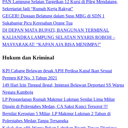
PAN Lampung Selatan Targetkan 12 Kursi di Pileg Mendatang,
Sekretariat Jadi “Rumah Kerja Rakyat”
GEGER! Dugaan Belatung dalam Susu MBG di SDN 1
Sukabanjar Picu Keresahan Orang Tua
DI DEPAN MATA BUPATI, BANGUNAN TERMINAL
KALIANDRA LAMPUNG SELATAN NYARIS ROBOH –
MASYARAKAT: “KAPAN AJA BISA MENIMPA!”
Hukum dan Kriminal
KPI Cabang Belawan desak APH Periksa Kapal Ikan Sesuai
Permen KP No. 3 Tahun 2021
149 Hari Izin Tinggal Ilegal, Imigrasi Belawan Deportasi SS Warga
Negara Kamboja
LP Penggelapan Rumah Makmur Lukman Senilai Lima Miliar
Dingin di Polrestabes Medan, CA Saksi Kunci Tersorot !!!
Bernilai Kerugian 5 Miliar, LP Makmur Lukman 2 Tahun di
Polrestabes Medan Tanpa Tersangka
Kakak dan adik Warga Pekan Labuhan Nyaris Tewas Dianiaya