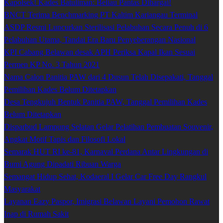
Kapolsek! Kades Batuliman: Beliau Pantas Dihargai!
BNCT Terima Benchmarking PT Kaltim Kariangau Terminal
ASDP Resmi Luncurkan Sterilisasi Pelabuhan Secara Penuh di 6
Pelabuhan Utama, Tandai Era Baru Penyeberangan Nasional
KPI Cabang Belawan desak APH Periksa Kapal Ikan Sesuai
Permen KP No. 3 Tahun 2021
Nama Calon Panitia PAW dari 4 Dusun Telah Disepakati, Tanggal
Pemilihan Kades Belum Ditetapkan
Desa Tengkujuh Bentuk Panitia PAW, Tanggal Pemilihan Kades
Belum Ditetapkan
Disparbud Lampung Selatan Gelar Pelatihan Pembuatan Souvenir,
Angkat Motif Tapis dan Filosofi Lokal
Semarak HUT RI ke-81, Karnaval Perdana Antar Lingkungan di
Bumi Agung Dipadati Ribuan Warga
Semangat Hidup Sehat, Kodaeral I Gelar Car Free Day Rangkul
Masyarakat
Layanan Eazy Paspor, Imigrasi Belawan Layani Pemohon Rawat
Inap di Rumah Sakit