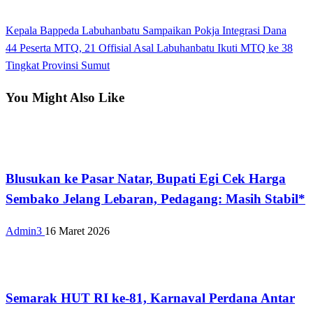
View all posts
Previous
Kepala Bappeda Labuhanbatu Sampaikan Pokja Integrasi Dana
Navigasi
Post
Next
44 Peserta MTQ, 21 Offisial Asal Labuhanbatu Ikuti MTQ ke 38
pos
Post
Tingkat Provinsi Sumut
You Might Also Like
Tak Berkategori
Blusukan ke Pasar Natar, Bupati Egi Cek Harga
Sembako Jelang Lebaran, Pedagang: Masih Stabil*
Admin3
16 Maret 2026
Tak Berkategori
Semarak HUT RI ke-81, Karnaval Perdana Antar