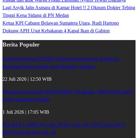
Lagi Asyik Jalin Asmara di Kamar Hotel !! 2 Oknum Dokter Tebing
Tinggi Kena Sidang di PN Medan
Ketua KPI Cabang Belawan Sumatera Utara, Rudi Hartono
Dukung APH Usut Kebakaran 4 Kapal Ikan di Gabion
Berita Populer
Kunjungan Ketua TP PKK Kabupaten Lampung Selatan ke
Penerima Bansos untuk Anak Berisiko Stunting
22 Juli 2026 | 12:50 WIB
Dugaan Kecurangan SPMB SMPN 1 Kalianda, OKP KAPI Lapor
Kejari Lampung Selatan
1 Juli 2026 | 17:05 WIB
POLRES LAMPUNG SELATAN GELAR UPACARA HUT
BHAYANGKARA KE-80