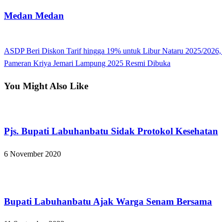
Medan Medan
View all posts
Previous
ASDP Beri Diskon Tarif hingga 19% untuk Libur Nataru 2025/2026, 
Navigasi
Post
Next
Pameran Kriya Jemari Lampung 2025 Resmi Dibuka
pos
Post
You Might Also Like
Apakabar INDONESIA
Pjs. Bupati Labuhanbatu Sidak Protokol Kesehatan
6 November 2020
Apakabar INDONESIA
Bupati Labuhanbatu Ajak Warga Senam Bersama