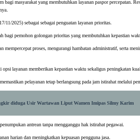
n bagi masyarakat yang membutuhkan layanan paspor percepatan. Re
nya.
17/11/2025) sebagai sebagai penguatan layanan prioritas.
h bagi pemohon golongan prioritas yang membutuhkan kepastian waktu, 
kan mempercepat proses, mengurangi hambatan administratif, serta men
 opsi layanan memberikan kepastian waktu sekaligus peningkatan kualit
mastikan pelayanan tetap berlangsung pada jam istirahat melalui penga
ungkir diduga Usir Wartawan Liput Wamen Imipas Silmy Karim
enumpukan antrean tanpa mengganggu hak istirahat pegawai.
yanan harian dan meningkatkan kepuasan pengguna jasa.