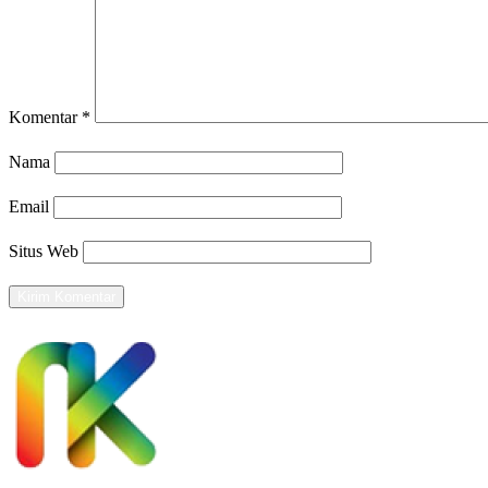
Komentar
*
Nama
Email
Situs Web