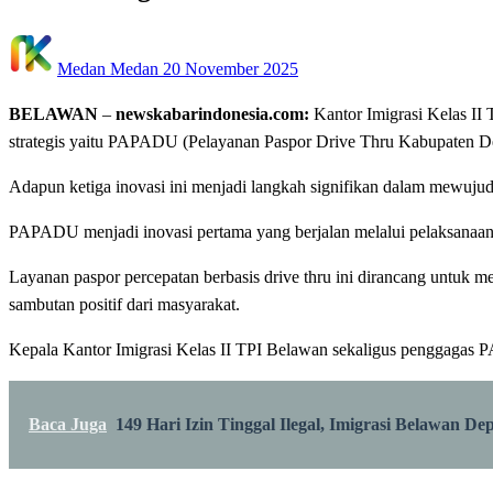
Posted
Medan Medan
20 November 2025
on
BELAWAN
–
newskabarindonesia.com:
Kantor Imigrasi Kelas II
strategis yaitu PAPADU (Pelayanan Paspor Drive Thru Kabupaten De
Adapun ketiga inovasi ini menjadi langkah signifikan dalam mewujudk
PAPADU menjadi inovasi pertama yang berjalan melalui pelaksanaan
Layanan paspor percepatan berbasis drive thru ini dirancang untuk 
sambutan positif dari masyarakat.
Kepala Kantor Imigrasi Kelas II TPI Belawan sekaligus penggagas P
Baca Juga
149 Hari Izin Tinggal Ilegal, Imigrasi Belawan 