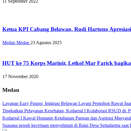
11 September 2022
Apakabar INDONESIA
Ketua KPI Cabang Belawan, Rudi Hartono Apresi
Medan Medan
23 Agustus 2025
Apakabar INDONESIA
HUT ke 75 Korps Marinir, Letkol Mar Farick bag
17 November 2020
Medan
Layanan Eazy Paspor, Imigrasi Belawan Layani Pemohon Rawat Ina
Tingkatkan Pelayanan Kesehatan, Kodaeral I Kolaborasi RSUD dr. P
Kodaeral I Kawal Humanis Ketahanan Pangan dan Aspirasi Masyara
Suasana penuh keceriaan menyelimuti di Balai Desa Setiadarma saa