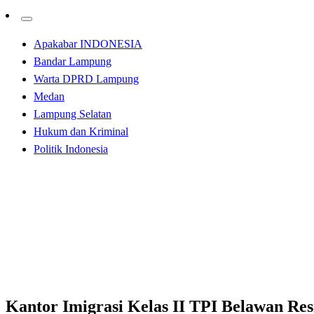
Apakabar INDONESIA
Bandar Lampung
Warta DPRD Lampung
Medan
Lampung Selatan
Hukum dan Kriminal
Politik Indonesia
Homepage
Apakabar INDONESIA
Kantor Imigrasi Kelas II TPI Belawan Resmi Mengoperasi
Apakabar INDONESIA
Medan
Kantor Imigrasi Kelas II TPI Belawan Re