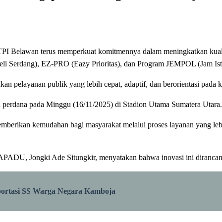
 TPI Belawan terus memperkuat komitmennya dalam meningkatkan kualit
li Serdang), EZ-PRO (Eazy Prioritas), dan Program JEMPOL (Jam Istir
an pelayanan publik yang lebih cepat, adaptif, dan berorientasi pada 
 perdana pada Minggu (16/11/2025) di Stadion Utama Sumatera Utara.
memberikan kemudahan bagi masyarakat melalui proses layanan yang leb
APADU, Jongki Ade Situngkir, menyatakan bahwa inovasi ini dirancang 
Deportasi SS Warga Negara Kamboja