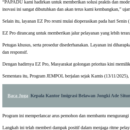
“PAPADU kami hadirkan untuk memberikan solusi praktis dan moder
inovasi ini sangat dibutuhkan dan akan terus kami kembangkan,” ujar
Selain itu, layanan EZ Pro resmi mulai dioperasikan pada hari Senin (
EZ Pro dirancang untuk memberikan jalur pelayanan yang lebih terara
Petugas khusus, serta prosedur disederhanakan. Layanan ini diharap
dan responsif.
Dengan hadirnya EZ Pro, Masyarakat golongan prioritas kini memiliki
Sementara itu, Program JEMPOL berjalan sejak Kamis (13/11/2025), me
Baca Juga
Kepala Kantor Imigrasi Belawan Jongki Ade Sit
Program ini memperlancar arus pemohon dan membantu mengurangi p
Langkah ini telah memberi dampak positif dalam menjaga ritme pela