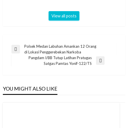
View all posts
Navigasi
Polsek Medan Labuhan Amankan 12 Orang
Previous
di Lokasi Penggerebekan Narkoba
pos
Post
Pangdam I/BB Tutup Latihan Pratugas
Next
Satgas Pamtas Yonif-122/TS
Post
YOU MIGHT ALSO LIKE