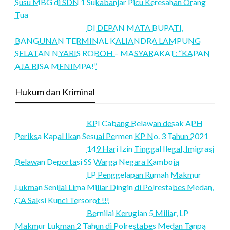
Susu MBG di SDN 1 Sukabanjar Picu Keresahan Orang
Tua
DI DEPAN MATA BUPATI,
BANGUNAN TERMINAL KALIANDRA LAMPUNG
SELATAN NYARIS ROBOH – MASYARAKAT: “KAPAN
AJA BISA MENIMPA!”
Hukum dan Kriminal
KPI Cabang Belawan desak APH
Periksa Kapal Ikan Sesuai Permen KP No. 3 Tahun 2021
149 Hari Izin Tinggal Ilegal, Imigrasi
Belawan Deportasi SS Warga Negara Kamboja
LP Penggelapan Rumah Makmur
Lukman Senilai Lima Miliar Dingin di Polrestabes Medan,
CA Saksi Kunci Tersorot !!!
Bernilai Kerugian 5 Miliar, LP
Makmur Lukman 2 Tahun di Polrestabes Medan Tanpa