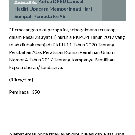
Baca Juga
Ketua DPRD Lamsel
Hadiri Upacara Memperingati Hari
Sumpah Pemuda Ke 96
” Pemasangan alat peraga ini, sebagaimana tertuang
dalam Pasal 28 ayat (1) huruf a PKPU 4 Tahun 2017 yang
telah diubah menjadi PKPU 11 Tahun 2020 Tentang
Perubahan Atas Peraturan Komisi Pemilihan Umum
Nomor 4 Tahun 2017 Tentang Kampanye Pemilihan
kepala daerah,” tandasnya.
(Rikcy/tim)
Pembaca :
350
LEAVE A RESPONSE
Alamat email Anda tidak akan dipublikasikan.
Ruas yang