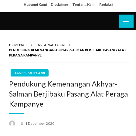
Skip
Hubungi Kami
Disclaimer
Tentang Kami
Redaksi
to
content
HOMEPAGE
TAK BERKATEGORI
PENDUKUNG KEMENANGAN AKHYAR- SALMAN BERJIBAKU PASANG ALAT
PERAGA KAMPANYE
TAK BERKATEGORI
Pendukung Kemenangan Akhyar-
Salman Berjibaku Pasang Alat Peraga
Kampanye
Posted
1 Desember 2020
on