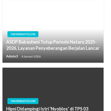
TAK BERKATEGORI
ASDP Bakauheni Tutup Periode Nataru 2025-
2026, Layanan Penyeberangan Berjalan Lancar
Admin3
4 Januari 2026
TAK BERKATEGORI
Hipni Didampingi Istri ‘Nyoblos’ di TPS 03