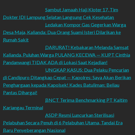
Sambut Jamaah Haji Kloter 17, Tim
Dokter IDI Lampung Selatan Langsung Cek Kesehatan
Ledakan Kompor Gas Gegerkan Warga
Desa Maja, Kalianda: Dua Orang Suami Isteri Dilarikan ke
Rumah Sakit
DARURAT! Kebakaran Melanda Samsat
Kalianda, Puluhan Warga PULANG KECEWA — KUPT Cinthia
Pandanwangi TIDAK ADA di Lokasi Saat Kejadian!
UNGKAP KASUS: Dua Pelaku Pencurian
di Candipuro Ditangkap Cepat — Kapolres: Saya Akan Berikan
Penghargaan kepada Kapolsek! Kades Batuliman: Beliau
Pantas Dihargai!
BNCT Terima Benchmarking PT Kaltim
Kariangau Terminal
ASDP Resmi Luncurkan Sterilisasi
Pelabuhan Secara Penuh di 6 Pelabuhan Utama, Tandai Era
Baru Penyeberangan Nasional