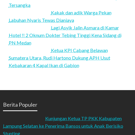
Tersangka
Kakak dan adik Warga Pekan
Labuhan Nyaris Tewas Dianiaya
Lagi Asyik Jalin Asmara di Kamar
Hotel !! 2 Oknum Dokter Tebing Tinggi Kena Sidang di
PN Medan
Ketua KPI Cabang Belawan
Sumatera Utara, Rudi Hartono Dukung APH Usut
Kebakaran 4 Kapal Ikan di Gabion
Berita Populer
Kunjungan Ketua TP PKK Kabupaten
Lampung Selatan ke Penerima Bansos untuk Anak Berisiko
Stunting