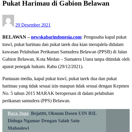
Pukat Harimau di Gabion Belawan
Posted
29 Desember 2021
on
BELAWAN –
newskabarindonesia.com
: Pengusaha kapal pukat
trawl, pukat harimau dan pukat tarek dua kian merajalela didalam
kawasan Pelabuhan Perikanan Samudera Belawan (PPSB) di Jalan
Gabion Belawan, Kota Medan – Sumatera Utara tanpa ditindak oleh
aparat penegak hukum. Rabu (29/12/2021).
Pantauan media, kapal pukat trawl, pukat tarek dua dan pukat
harimau yang tidak sesuai izin maupun tidak sesuai dengan Kepmen
No. 5 tahun 2015 MARAK beropersasi di dalam pelabuhan
perikanan samudera (PPS) Belawan.
Baca Juga
Bejatttt, Oknum Dosen UIN RIL
Diduga Ngamar Dengan Salah Satu
Mahasiswi