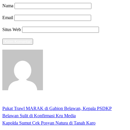
Nama
Email
Situs Web
View all posts
Previous
Pukat Trawl MARAK di Gabion Belawan, Kepala PSDKP
Navigasi
Post
Belawan Sulit di Konfirmasi Kru Media
pos
Next
Kapolda Sumut Cek Posyan Natura di Tanah Karo
Post