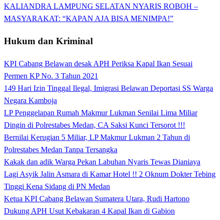
KALIANDRA LAMPUNG SELATAN NYARIS ROBOH –
MASYARAKAT: “KAPAN AJA BISA MENIMPA!”
Hukum dan Kriminal
KPI Cabang Belawan desak APH Periksa Kapal Ikan Sesuai
Permen KP No. 3 Tahun 2021
149 Hari Izin Tinggal Ilegal, Imigrasi Belawan Deportasi SS Warga
Negara Kamboja
LP Penggelapan Rumah Makmur Lukman Senilai Lima Miliar
Dingin di Polrestabes Medan, CA Saksi Kunci Tersorot !!!
Bernilai Kerugian 5 Miliar, LP Makmur Lukman 2 Tahun di
Polrestabes Medan Tanpa Tersangka
Kakak dan adik Warga Pekan Labuhan Nyaris Tewas Dianiaya
Lagi Asyik Jalin Asmara di Kamar Hotel !! 2 Oknum Dokter Tebing
Tinggi Kena Sidang di PN Medan
Ketua KPI Cabang Belawan Sumatera Utara, Rudi Hartono
Dukung APH Usut Kebakaran 4 Kapal Ikan di Gabion