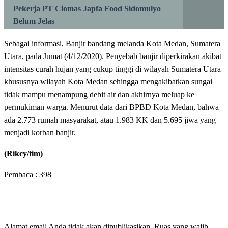
Pekerja PT Ciomas Japfa Food Sidomulyo
Belum Jelas
Sebagai informasi, Banjir bandang melanda Kota Medan, Sumatera
Utara, pada Jumat (4/12/2020). Penyebab banjir diperkirakan akibat
intensitas curah hujan yang cukup tinggi di wilayah Sumatera Utara
khususnya wilayah Kota Medan sehingga mengakibatkan sungai
tidak mampu menampung debit air dan akhirnya meluap ke
permukiman warga. Menurut data dari BPBD Kota Medan, bahwa
ada 2.773 rumah masyarakat, atau 1.983 KK dan 5.695 jiwa yang
menjadi korban banjir.
(Rikcy/tim)
Pembaca :
398
LEAVE A RESPONSE
Alamat email Anda tidak akan dipublikasikan.
Ruas yang wajib