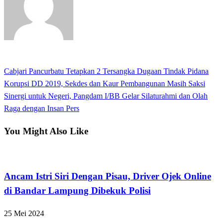
View all posts
Previous
Cabjari Pancurbatu Tetapkan 2 Tersangka Dugaan Tindak Pidana
Navigasi
Post
Korupsi DD 2019, Sekdes dan Kaur Pembangunan Masih Saksi
pos
Next
Sinergi untuk Negeri, Pangdam I/BB Gelar Silaturahmi dan Olah
Post
Raga dengan Insan Pers
You Might Also Like
Tak Berkategori
Ancam Istri Siri Dengan Pisau, Driver Ojek Online
di Bandar Lampung Dibekuk Polisi
25 Mei 2024