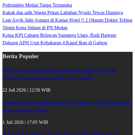
Polrestabes Medan Tanpa Tersangka
Kakak dan adik Warga Pekan Labuhan Nyaris Tewas Dianiaya
Lagi Asyik Jalin Asmara di Kamar Hotel !! 2 Oknum Dokter Tebing
Tinggi Kena Sidang di PN Medan
Ketua KPI Cabang Belawan Sumatera Utara, Rudi Hartono
Dukung APH Usut Kebakaran 4 Kapal Ikan di Gabion
Berita Populer
Kunjungan Ketua TP PKK Kabupaten Lampung Selatan ke
Penerima Bansos untuk Anak Berisiko Stunting
22 Juli 2026 | 12:50 WIB
Dugaan Kecurangan SPMB SMPN 1 Kalianda, OKP KAPI Lapor
Kejari Lampung Selatan
1 Juli 2026 | 17:05 WIB
POLRES LAMPUNG SELATAN GELAR UPACARA HUT