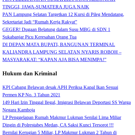
TINGGI, JAWA-SUMATERA JUGA NAIK
PAN Lampung Selatan Targetkan 12 Kursi di Pileg Mendatang,
Sekretariat Jadi “Rumah Kerja Rakyat”
GEGER! Dugaan Belatung dalam Susu MBG di SDN 1
Sukabanjar Picu Keresahan Orang Tua
DI DEPAN MATA BUPATI, BANGUNAN TERMINAL
KALIANDRA LAMPUNG SELATAN NYARIS ROBOH –
MASYARAKAT: “KAPAN AJA BISA MENIMPA!”
Hukum dan Kriminal
KPI Cabang Belawan desak APH Periksa Kapal Ikan Sesuai
Permen KP No. 3 Tahun 2021
149 Hari Izin Tinggal Ilegal, Imigrasi Belawan Deportasi SS Warga
Negara Kamboja
LP Penggelapan Rumah Makmur Lukman Senilai Lima Miliar
Dingin di Polrestabes Medan, CA Saksi Kunci Tersorot !!!
Bernilai Kerugian 5 Miliar, LP Makmur Lukman 2 Tahun di