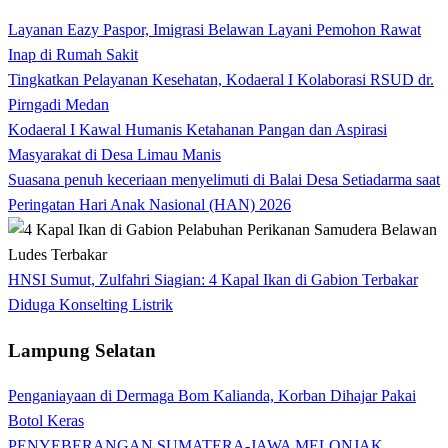
Layanan Eazy Paspor, Imigrasi Belawan Layani Pemohon Rawat
Inap di Rumah Sakit
Tingkatkan Pelayanan Kesehatan, Kodaeral I Kolaborasi RSUD dr.
Pirngadi Medan‎
Kodaeral I Kawal Humanis Ketahanan Pangan dan Aspirasi
Masyarakat di Desa Limau Manis
Suasana penuh keceriaan menyelimuti di Balai Desa Setiadarma saat
Peringatan Hari Anak Nasional (HAN) 2026
HNSI Sumut, Zulfahri Siagian: 4 Kapal Ikan di Gabion Terbakar
Diduga Konselting Listrik
Lampung Selatan
Penganiayaan di Dermaga Bom Kalianda, Korban Dihajar Pakai
Botol Keras
PENYEBERANGAN SUMATERA-JAWA MELONJAK