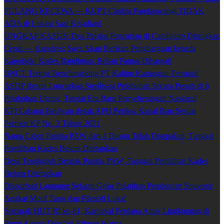
PULANG KECEWA — KUPT Cinthia Pandanwangi TIDAK
ADA di Lokasi Saat Kejadian!
UNGKAP KASUS: Dua Pelaku Pencurian di Candipuro Ditangkap
Cepat — Kapolres: Saya Akan Berikan Penghargaan kepada
Kapolsek! Kades Batuliman: Beliau Pantas Dihargai!
BNCT Terima Benchmarking PT Kaltim Kariangau Terminal
ASDP Resmi Luncurkan Sterilisasi Pelabuhan Secara Penuh di 6
Pelabuhan Utama, Tandai Era Baru Penyeberangan Nasional
KPI Cabang Belawan desak APH Periksa Kapal Ikan Sesuai
Permen KP No. 3 Tahun 2021
Nama Calon Panitia PAW dari 4 Dusun Telah Disepakati, Tanggal
Pemilihan Kades Belum Ditetapkan
Desa Tengkujuh Bentuk Panitia PAW, Tanggal Pemilihan Kades
Belum Ditetapkan
Disparbud Lampung Selatan Gelar Pelatihan Pembuatan Souvenir,
Angkat Motif Tapis dan Filosofi Lokal
Semarak HUT RI ke-81, Karnaval Perdana Antar Lingkungan di
Bumi Agung Dipadati Ribuan Warga