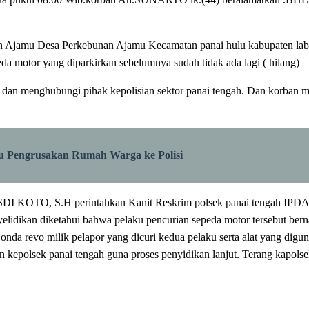
Ajamu Desa Perkebunan Ajamu Kecamatan panai hulu kabupaten labuhan
eda motor yang diparkirkan sebelumnya sudah tidak ada lagi ( hilang)
n dan menghubungi pihak kepolisian sektor panai tengah. Dan korban 
 Pengrusakan Rumah Warga ke Polisi
 RUSDI KOTO, S.H perintahkan Kanit Reskrim polsek panai tenga
enyelidikan diketahui bahwa pelaku pencurian sepeda motor tersebu
a revo milik pelapor yang dicuri kedua pelaku serta alat yang digun
 kepolsek panai tengah guna proses penyidikan lanjut. Terang kapolsek