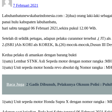
7 Februari 2021
on
Labuhanbatunewskabarindonesia.com : 2(dua) orang laki-laki seba
panai hulu kabupaten labuhanbatu,
hari sabtu tanggal 06 Februari 2021,sekira pukul 12.00 Wib.
Setelah di selidik petugas, adapun pelaku curanmor tersebut ,( J
2.(ISRI )Als KORI als KOREK, lk.(26) mocok-mocok,Dusun III De
Kedua pelaku di amankan dengan barang bukti
1(satu) Lembar STNK Asli Sepeda motor dengan nomor rangka 
1(satu) Unit sepeda motor honda revo absolut dg Nomor rangka
Baca Juga
2 Gadis Dibunuh, Pelakunya Oknum Polisi : Pulu
1(satu) Unit sepeda motor Honda Supra X dengan nomor rangka : 
Adapun saat kejadian .Pada hari Sabtu tanggal 06 Februari 2021,