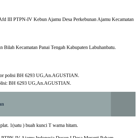
) di Afd III PTPN-IV Kebun Ajamu Desa Perkebunan Ajamu Kecamatan
gan Bilah Kecamatan Panai Tengah Kabupaten Labuhanbatu.
omor polisi BH 6293 UG,An.AGUSTIAN.
 polisi: BH 6293 UG,An.AGUSTIAN.
an
. 1(satu ) buah kunci T warna hitam.
HL-PTPN-IV Ajamu,Indonesia,Dusun I Desa Meranti Paham