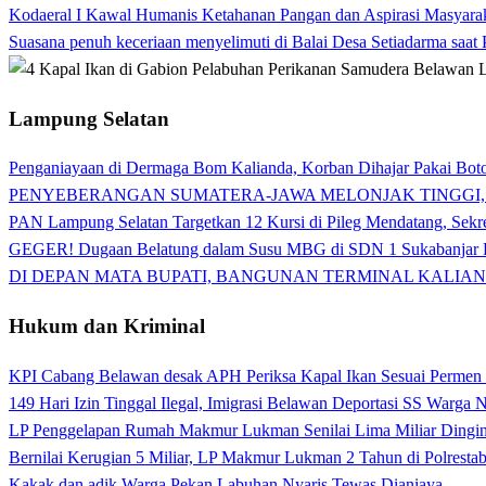
Kodaeral I Kawal Humanis Ketahanan Pangan dan Aspirasi Masyara
Suasana penuh keceriaan menyelimuti di Balai Desa Setiadarma saa
Lampung Selatan
Penganiayaan di Dermaga Bom Kalianda, Korban Dihajar Pakai Boto
PENYEBERANGAN SUMATERA-JAWA MELONJAK TINGGI,
PAN Lampung Selatan Targetkan 12 Kursi di Pileg Mendatang, Sekre
GEGER! Dugaan Belatung dalam Susu MBG di SDN 1 Sukabanjar P
DI DEPAN MATA BUPATI, BANGUNAN TERMINAL KALIAN
Hukum dan Kriminal
KPI Cabang Belawan desak APH Periksa Kapal Ikan Sesuai Permen
149 Hari Izin Tinggal Ilegal, Imigrasi Belawan Deportasi SS Warga
LP Penggelapan Rumah Makmur Lukman Senilai Lima Miliar Dingin d
Bernilai Kerugian 5 Miliar, LP Makmur Lukman 2 Tahun di Polrest
Kakak dan adik Warga Pekan Labuhan Nyaris Tewas Dianiaya