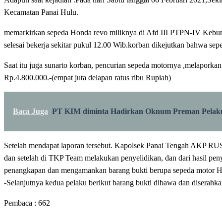
Kecamatan Panai Hulu.
memarkirkan sepeda Honda revo miliknya di Afd III PTPN-IV Kebun 
selesai bekerja sekitar pukul 12.00 Wib.korban dikejutkan bahwa sep
Saat itu juga sunarto korban, pencurian sepeda motornya ,melaporka
Rp.4.800.000.-(empat juta delapan ratus ribu Rupiah)
Baca Juga
PT KIM diminta Hadirkan Oknum Preman Pelaku
Setelah mendapat laporan tersebut. Kapolsek Panai Tengah AKP
dan setelah di TKP Team melakukan penyelidikan, dan dari hasil p
penangkapan dan mengamankan barang bukti berupa sepeda motor Hond
-Selanjutnya kedua pelaku berikut barang bukti dibawa dan diserahkan
Pembaca :
662