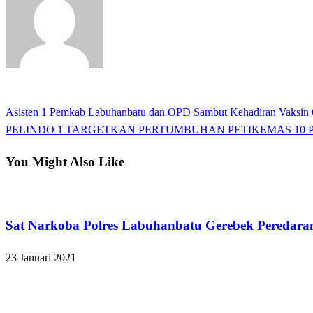
View all posts
Previous
Asisten 1 Pemkab Labuhanbatu dan OPD Sambut Kehadiran Vaksin 
Navigasi
Post
Next
PELINDO 1 TARGETKAN PERTUMBUHAN PETIKEMAS 10 P
pos
Post
You Might Also Like
Hukum dan Kriminal
Sat Narkoba Polres Labuhanbatu Gerebek Peredaran
23 Januari 2021
Hukum dan Kriminal