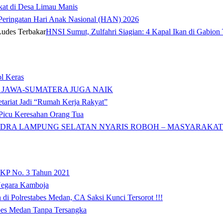
kat di Desa Limau Manis
t Peringatan Hari Anak Nasional (HAN) 2026
HNSI Sumut, Zulfahri Siagian: 4 Kapal Ikan di Gabion 
l Keras
 JAWA-SUMATERA JUGA NAIK
tariat Jadi “Rumah Kerja Rakyat”
icu Keresahan Orang Tua
DRA LAMPUNG SELATAN NYARIS ROBOH – MASYARAKAT: 
 KP No. 3 Tahun 2021
 Negara Kamboja
i Polrestabes Medan, CA Saksi Kunci Tersorot !!!
abes Medan Tanpa Tersangka