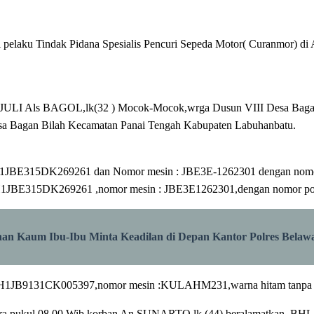
gai pelaku Tindak Pidana Spesialis Pencuri Sepeda Motor( Curanmor
T) als JULI Als BAGOL,lk(32 ) Mocok-Mocok,wrga Dusun VIII Desa Ba
sa Bagan Bilah Kecamatan Panai Tengah Kabupaten Labuhanbatu.
:MH1JBE315DK269261 dan Nomor mesin : JBE3E-1262301 dengan n
 : MH1JBE315DK269261 ,nomor mesin : JBE3E1262301,dengan nomor
han Kaum Ibu-Ibu Minta Keadilan di Depan Kantor Polres Belaw
MH1JB9131CK005397,nomor mesin :KULAHM231,warna hitam tanpa plat
Sekira pukul 08.00 Wib.korban An.SUNARTO lk.(44) beralamatkan .B