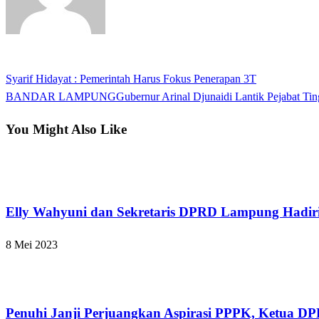
View all posts
Previous
Syarif Hidayat : Pemerintah Harus Fokus Penerapan 3T
Navigasi
Post
Next
BANDAR LAMPUNGGubernur Arinal Djunaidi Lantik Pejabat Tingg
pos
Post
You Might Also Like
Bandar Lampung
Elly Wahyuni dan Sekretaris DPRD Lampung Hadir
8 Mei 2023
Bandar Lampung
Penuhi Janji Perjuangkan Aspirasi PPPK, Ketua DPR