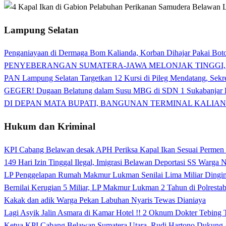
Lampung Selatan
Penganiayaan di Dermaga Bom Kalianda, Korban Dihajar Pakai Boto
PENYEBERANGAN SUMATERA-JAWA MELONJAK TINGGI,
PAN Lampung Selatan Targetkan 12 Kursi di Pileg Mendatang, Sekre
GEGER! Dugaan Belatung dalam Susu MBG di SDN 1 Sukabanjar P
DI DEPAN MATA BUPATI, BANGUNAN TERMINAL KALIAN
Hukum dan Kriminal
KPI Cabang Belawan desak APH Periksa Kapal Ikan Sesuai Permen
149 Hari Izin Tinggal Ilegal, Imigrasi Belawan Deportasi SS Warga
LP Penggelapan Rumah Makmur Lukman Senilai Lima Miliar Dingin d
Bernilai Kerugian 5 Miliar, LP Makmur Lukman 2 Tahun di Polrest
Kakak dan adik Warga Pekan Labuhan Nyaris Tewas Dianiaya
Lagi Asyik Jalin Asmara di Kamar Hotel !! 2 Oknum Dokter Tebing
Ketua KPI Cabang Belawan Sumatera Utara, Rudi Hartono Dukung 