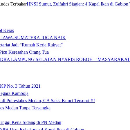
HNSI Sumut, Zulfahri Siagian: 4 Kapal Ikan di Gabion 
l Keras
 JAWA-SUMATERA JUGA NAIK
tariat Jadi “Rumah Kerja Rakyat”
icu Keresahan Orang Tua
DRA LAMPUNG SELATAN NYARIS ROBOH – MASYARAKAT: 
 KP No. 3 Tahun 2021
 Negara Kamboja
i Polrestabes Medan, CA Saksi Kunci Tersorot !!!
abes Medan Tanpa Tersangka
 Tinggi Kena Sidang di PN Medan
APH Usut Kebakaran 4 Kapal Ikan di Gabion