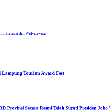
i Pratama dan Widyaiswara
i Lampung Tourism Award Fest
D Provinsi Secara Resmi Telah Surati Presiden Joko