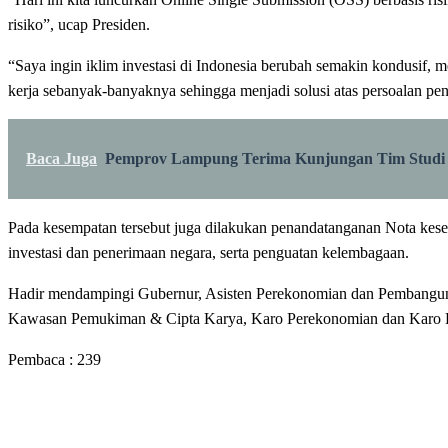
risiko”, ucap Presiden.
“Saya ingin iklim investasi di Indonesia berubah semakin kondusi
kerja sebanyak-banyaknya sehingga menjadi solusi atas persoalan 
Baca Juga
Pemprov Lampung Terima Kunjungan Tim Studi 
Pada kesempatan tersebut juga dilakukan penandatanganan Nota kes
investasi dan penerimaan negara, serta penguatan kelembagaan.
Hadir mendampingi Gubernur, Asisten Perekonomian dan Pembangu
Kawasan Pemukiman & Cipta Karya, Karo Perekonomian dan Karo H
Pembaca :
239
LEAVE A RESPONSE