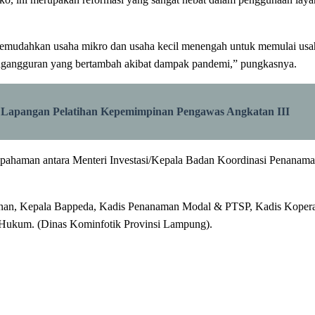
f, memudahkan usaha mikro dan usaha kecil menengah untuk memulai u
pengangguran yang bertambah akibat dampak pandemi,” pungkasnya.
Lapangan Pelatihan Kepemimpinan Pengawas Angkatan III
epahaman antara Menteri Investasi/Kepala Badan Koordinasi Penanam
nan, Kepala Bappeda, Kadis Penanaman Modal & PTSP, Kadis Kopera
ukum. (Dinas Kominfotik Provinsi Lampung).