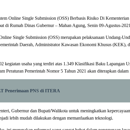
istem Online Single Submission (OSS) Berbasis Risiko Di Kementeria
rtempat di Rumah Dinas Gubernur – Mahan Agung, Senin 09-Agustus-202
em Online Single Submission (OSS) merupakan pelaksanaan Undang-Un
 Pemerintah Daerah, Administrator Kawasan Ekonomi Khusus (KEK),
2 kegiatan usaha yang terdiri atas 1.349 Klasifikasi Baku Lapangan 
lam Peraturan Pemerintah Nomor 5 Tahun 2021 akan diterapkan dalam s
CAT Penerimaan PNS di ITERA
teri, Gubernur dan Bupati/Walikota untuk meningkatkan kepercayaan 
enjadi lebih mudah dilakukan dengan memanfaatkan teknologi.
siko, ini merupakan reformasi yang sangat hebat dalam penggunaan laya