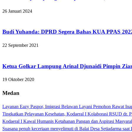
26 Januari 2024
Bandar Lampung
Budi Yuhanda: DPRD Segera Bahas KUA PPAS 202
22 September 2021
Apakabar INDONESIA
Ketua Golkar Lampung Arinal Djunaidi Pimpin Zi
19 Oktober 2020
Medan
Layanan Eazy Paspor, Imigrasi Belawan Layani Pemohon Rawat Ina
Tingkatkan Pelayanan Kesehatan, Kodaeral I Kolaborasi RSUD dr. P
Kodaeral I Kawal Humanis Ketahanan Pangan dan Aspirasi Masyara
Suasana penuh keceriaan menyelimuti di Balai Desa Setiadarma saa