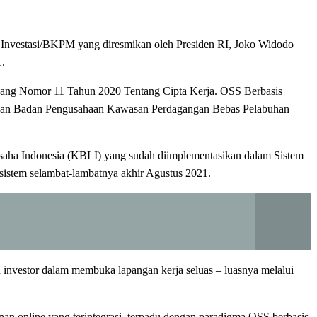
n Investasi/BKPM yang diresmikan oleh Presiden RI, Joko Widodo
1.
dang Nomor 11 Tahun 2020 Tentang Cipta Kerja. OSS Berbasis
 dan Badan Pengusahaan Kawasan Perdagangan Bebas Pelabuhan
Usaha Indonesia (KBLI) yang sudah diimplementasikan dalam Sistem
istem selambat-lambatnya akhir Agustus 2021.
investor dalam membuka lapangan kerja seluas – luasnya melalui
nan online yang terintegrasi, terpadu dengan paradigma OSS berbasis