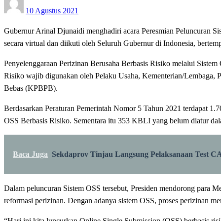
10 Agustus 2021
on
Gubernur Arinal Djunaidi menghadiri acara Peresmian Peluncuran S
secara virtual dan diikuti oleh Seluruh Gubernur di Indonesia, be
Penyelenggaraan Perizinan Berusaha Berbasis Risiko melalui Sist
Risiko wajib digunakan oleh Pelaku Usaha, Kementerian/Lembaga,
Bebas (KPBPB).
Berdasarkan Peraturan Pemerintah Nomor 5 Tahun 2021 terdapat 1.70
OSS Berbasis Risiko. Sementara itu 353 KBLI yang belum diatur da
Baca Juga
Sekdaprov Tinjau Langsung Pelaksanaan Test 
Dalam peluncuran Sistem OSS tersebut, Presiden mendorong para Men
reformasi perizinan. Dengan adanya sistem OSS, proses perizinan m
“Hari ini kita luncurkan Online Single Submission (OSS) berbasis ri