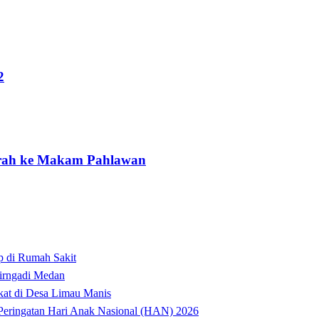
2
arah ke Makam Pahlawan
p di Rumah Sakit
irngadi Medan‎
kat di Desa Limau Manis
t Peringatan Hari Anak Nasional (HAN) 2026