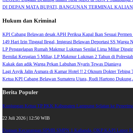
DI DEPAN MATA BUPATI, BANGUNAN TERMINAL KALIAN
Hukum dan Kriminal
KPI Cabang Belawan desak APH Periksa Kapal Ikan Sesuai Permen
149 Hari Izin Tinggal Ilegal, Imigrasi Belawan Deportasi SS Warga
LP Penggelapan Rumah Makmur Lukman Senilai Lima Miliar Dingin d
Bernilai Kerugian 5 Miliar, LP Makmur Lukman 2 Tahun di Polrest
Kakak dan adik Warga Pekan Labuhan Nyaris Tewas Dianiaya
Lagi Asyik Jalin Asmara di Kamar Hotel !! 2 Oknum Dokter Tebing
Ketua KPI Cabang Belawan Sumatera Utara, Rudi Hartono Dukung 
Berita Populer
Kunjungan Ketua TP PKK Kabupaten Lampung Selatan ke Penerima 
22 Juli 2026 | 12:50 WIB
Dugaan Kecurangan SPMB SMPN 1 Kalianda, OKP KAPI Lapor Kej