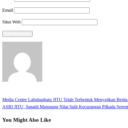
Email
Situs Web
View all posts
Previous
Media Centre Labuhanbatu JITU Telah Terbentuk Menyajikan Berit
Navigasi
Post
Next
ASRI JITU, Junaidi Marpaung Nilai Sulit Kecurangan Pilkada Serent
pos
Post
You Might Also Like