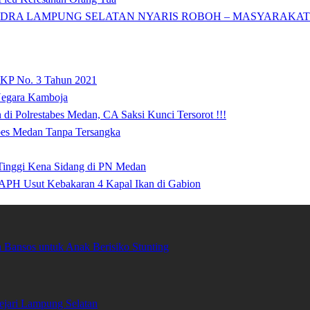
DRA LAMPUNG SELATAN NYARIS ROBOH – MASYARAKAT: 
 KP No. 3 Tahun 2021
 Negara Kamboja
i Polrestabes Medan, CA Saksi Kunci Tersorot !!!
abes Medan Tanpa Tersangka
 Tinggi Kena Sidang di PN Medan
APH Usut Kebakaran 4 Kapal Ikan di Gabion
Bansos untuk Anak Berisiko Stunting
ari Lampung Selatan