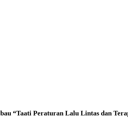
aturan Lalu Lintas dan Terapkan Protokol Kesehatan” Pada Pen
bau “Taati Peraturan Lalu Lintas dan Ter