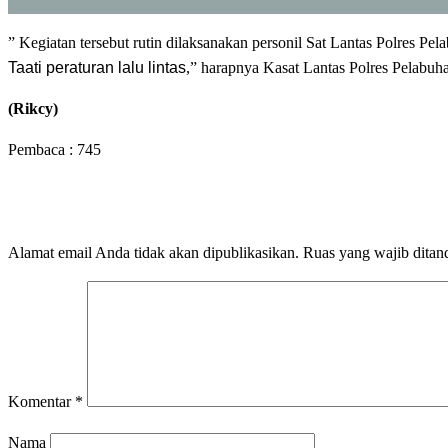
” Kegiatan tersebut rutin dilaksanakan personil Sat Lantas Polres
Taati peraturan lalu lintas
,” harapnya Kasat Lantas Polres Pelab
(Rikcy)
Pembaca :
745
LEAVE A RESPONSE
Alamat email Anda tidak akan dipublikasikan.
Ruas yang wajib ditan
Komentar
*
Nama