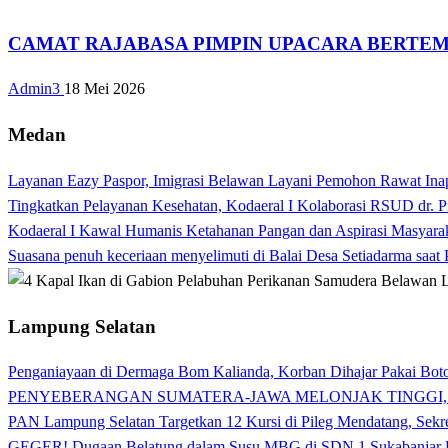
CAMAT RAJABASA PIMPIN UPACARA BERTEMA
Admin3
18 Mei 2026
Medan
Layanan Eazy Paspor, Imigrasi Belawan Layani Pemohon Rawat Ina
Tingkatkan Pelayanan Kesehatan, Kodaeral I Kolaborasi RSUD dr. P
Kodaeral I Kawal Humanis Ketahanan Pangan dan Aspirasi Masyara
Suasana penuh keceriaan menyelimuti di Balai Desa Setiadarma saa
Lampung Selatan
Penganiayaan di Dermaga Bom Kalianda, Korban Dihajar Pakai Boto
PENYEBERANGAN SUMATERA-JAWA MELONJAK TINGGI,
PAN Lampung Selatan Targetkan 12 Kursi di Pileg Mendatang, Sekre
GEGER! Dugaan Belatung dalam Susu MBG di SDN 1 Sukabanjar P