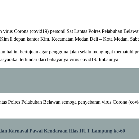
n virus Corona (covid19) personil Sat Lantas Polres Pelabuhan Belawa
n Kim ll depan kantor Kim, Kecamatan Medan Deli – Kota Medan. Sabt
hal ini bertujuan agar pengguna jalan selalu mengingat mematuhi pr
masyarakat terhindar dari bahayanya virus covid19. Imbaunya
ntas Polres Pelabuhan Belawan semoga penyebaran virus Corona (covid1
dan Karnaval Pawai Kendaraan Hias HUT Lampung ke-60