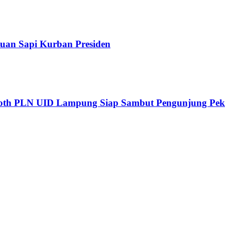
tuan Sapi Kurban Presiden
oth PLN UID Lampung Siap Sambut Pengunjung Pe