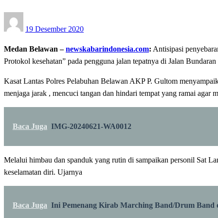
Posted
19 Desember 2020
on
Medan Belawan –
newskabarindonesia.com
:
Antisipasi penyebara
Protokol kesehatan” pada pengguna jalan tepatnya di Jalan Bundara
Kasat Lantas Polres Pelabuhan Belawan AKP P. Gultom menyampaikan 
menjaga jarak , mencuci tangan dan hindari tempat yang ramai agar 
Baca Juga
IMG-20240621-WA0012
Melalui himbau dan spanduk yang rutin di sampaikan personil Sat La
keselamatan diri. Ujarnya
Baca Juga
Ini Pemenang Kirab Marching Band/Drum Band 