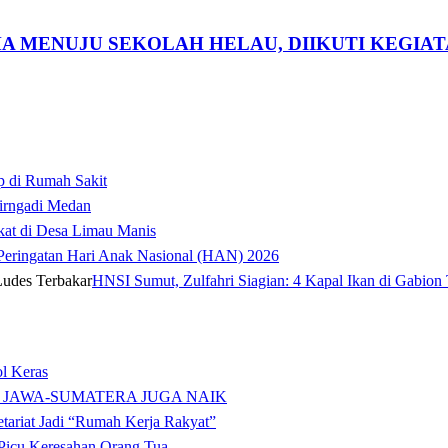
 MENUJU SEKOLAH HELAU, DIIKUTI KEGIAT
p di Rumah Sakit
irngadi Medan‎
kat di Desa Limau Manis
t Peringatan Hari Anak Nasional (HAN) 2026
HNSI Sumut, Zulfahri Siagian: 4 Kapal Ikan di Gabion 
l Keras
 JAWA-SUMATERA JUGA NAIK
tariat Jadi “Rumah Kerja Rakyat”
icu Keresahan Orang Tua