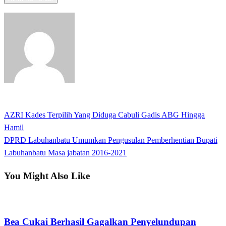
View all posts
Previous
AZRI Kades Terpilih Yang Diduga Cabuli Gadis ABG Hingga
Navigasi
Post
Hamil
pos
Next
DPRD Labuhanbatu Umumkan Pengusulan Pemberhentian Bupati
Post
Labuhanbatu Masa jabatan 2016-2021
You Might Also Like
Hukum dan Kriminal
Bea Cukai Berhasil Gagalkan Penyelundupan