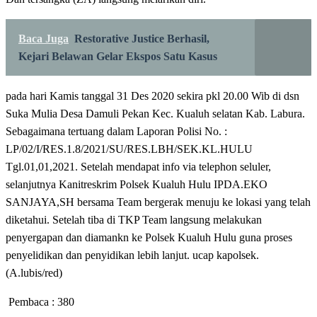
Baca Juga
Restorative Justice Berhasil,
Kejari Belawan Gelar Ekspos Satu Kasus
pada hari Kamis tanggal 31 Des 2020 sekira pkl 20.00 Wib di dsn
Suka Mulia Desa Damuli Pekan Kec. Kualuh selatan Kab. Labura.
Sebagaimana tertuang dalam Laporan Polisi No. :
LP/02/I/RES.1.8/2021/SU/RES.LBH/SEK.KL.HULU
Tgl.01,01,2021. Setelah mendapat info via telephon seluler,
selanjutnya Kanitreskrim Polsek Kualuh Hulu IPDA.EKO
SANJAYA,SH bersama Team bergerak menuju ke lokasi yang telah
diketahui. Setelah tiba di TKP Team langsung melakukan
penyergapan dan diamankn ke Polsek Kualuh Hulu guna proses
penyelidikan dan penyidikan lebih lanjut. ucap kapolsek.
(A.lubis/red)
Pembaca :
380