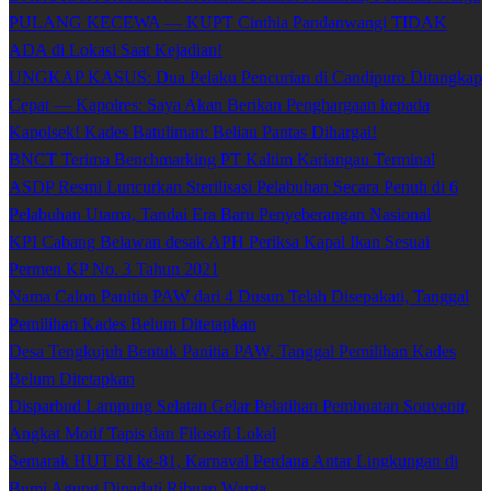
PULANG KECEWA — KUPT Cinthia Pandanwangi TIDAK
ADA di Lokasi Saat Kejadian!
UNGKAP KASUS: Dua Pelaku Pencurian di Candipuro Ditangkap
Cepat — Kapolres: Saya Akan Berikan Penghargaan kepada
Kapolsek! Kades Batuliman: Beliau Pantas Dihargai!
BNCT Terima Benchmarking PT Kaltim Kariangau Terminal
ASDP Resmi Luncurkan Sterilisasi Pelabuhan Secara Penuh di 6
Pelabuhan Utama, Tandai Era Baru Penyeberangan Nasional
KPI Cabang Belawan desak APH Periksa Kapal Ikan Sesuai
Permen KP No. 3 Tahun 2021
Nama Calon Panitia PAW dari 4 Dusun Telah Disepakati, Tanggal
Pemilihan Kades Belum Ditetapkan
Desa Tengkujuh Bentuk Panitia PAW, Tanggal Pemilihan Kades
Belum Ditetapkan
Disparbud Lampung Selatan Gelar Pelatihan Pembuatan Souvenir,
Angkat Motif Tapis dan Filosofi Lokal
Semarak HUT RI ke-81, Karnaval Perdana Antar Lingkungan di
Bumi Agung Dipadati Ribuan Warga