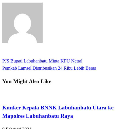
View all posts
Previous
PJS Bupati Labuhanbatu Minta KPU Netral
Navigasi
Post
Next
Pemkab Lamsel Distribusikan 24 Ribu Lebih Beras
pos
Post
You Might Also Like
Apakabar INDONESIA
Kunker Kepala BNNK Labuhanbatu Utara ke
Mapolres Labuhanbatu Raya