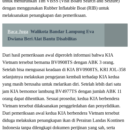
untuk menurunkan Tim VBSS (Visit Board Search and Seizure)
dengan menggunakan Rubber Inflatable Boat (RIB) untuk
melaksanakan penangkapan dan pemeriksaan.
Baca Juga
Walikota Bandar Lampung Eva
Dwiana Beri Alat Bantu Disabilitas
Dari hasil pemeriksaan awal diperoleh informasi bahwa KIA
Vietnam tersebut bernama BV0908TS dengan ABK 3 orang.
Setelah bisa menguasai keadaan di KIA BV0908TS, KRI JOL-358
selanjutnya melakukan pengejaran kembali terhadap KIA kedua
yang masih berusaha untuk melarikan diri. Setelah lebih dari satu
jam KIA bernomor lambung BV4977TS dengan jumlah ABK 11
orang dapat dihentikan. Sesuai prosedur, kedua KIA berbendera
Vietnam tersebut dilaksanakan penggeledahan dan penyelidikan.
Dari pemeriksaan awal kedua KIA berbendera Vietnam tersebut
diduga melakukan penangkapan ikan di Perairan Landas Kontinen
Indonesia tanpa dilengkapi dokumen perijinan yang sah, serta