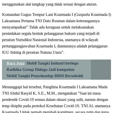
menggunakan alat tangkap yang tidak sesuai dengan aturan.
Komandan Gugus Tempur Laut Koarmada I (Guspurla Koarmada I)
Laksamana Pertama TNI Dato Rusman dalam keterangannya
menyampaikan” Tidak ada keraguan untuk melaksanakan
penindakan segala bentuk pelanggaran hukum yang terjadi di
perairan Yurisdiksi Nasional Indonesia, utamanya di wilayah
pertanggungjawaban Koarmada I, diantaranya adalah pelanggaran
IUU fishing di perairan Natuna Utara”.
Baca Juga
Mobil Tangki Industri berlogo
Radhika Group Diduga Jadi kumpulan
Mobil Tangki Penyelundup BBM Bersubsidi
Menanggapi hal tersebut, Panglima Koarmada I Laksamana Muda
TNI Abdul Rasyid K, S.E., M.M., mengatakan ”Saat ini masa
pendemik Covid-19 semua dalam situasi yang sulit, namun dengan
tetap disiplin pada protokol Kesehatan Covid-19. TNI AL utamanya
Koarmada I tidak pernah merubah komitmen, secara rutin dan terus