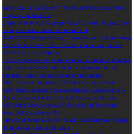
Sambut Jamaah Haji Kloter 17, Tim Dokter IDI Lampung Selatan
Langsung Cek Kesehatan
Ledakan Kompor Gas Gegerkan Warga Desa Maja, Kalianda: Dua
Orang Suami Isteri Dilarikan ke Rumah Sakit
DARURAT! Kebakaran Melanda Samsat Kalianda, Puluhan Warga
PULANG KECEWA — KUPT Cinthia Pandanwangi TIDAK
ADA di Lokasi Saat Kejadian!
UNGKAP KASUS: Dua Pelaku Pencurian di Candipuro Ditangkap
Cepat — Kapolres: Saya Akan Berikan Penghargaan kepada
Kapolsek! Kades Batuliman: Beliau Pantas Dihargai!
BNCT Terima Benchmarking PT Kaltim Kariangau Terminal
ASDP Resmi Luncurkan Sterilisasi Pelabuhan Secara Penuh di 6
Pelabuhan Utama, Tandai Era Baru Penyeberangan Nasional
KPI Cabang Belawan desak APH Periksa Kapal Ikan Sesuai
Permen KP No. 3 Tahun 2021
Nama Calon Panitia PAW dari 4 Dusun Telah Disepakati, Tanggal
Pemilihan Kades Belum Ditetapkan