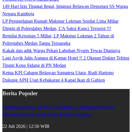
149 Hari Izin Tinggal Ilegal, Imigrasi Belawan Deportasi SS Warga
Negara Kamboja
LP Penggelapan Rumah Makmur Lukman Senilai Lima Miliar
Dingin di Polrestabes Medan, CA Saksi Kunci Tersorot !!!
Bernilai Kerugian 5 Miliar, LP Makmur Lukman 2 Tahun di
Polrestabes Medan Tanpa Tersangka
Kakak dan adik Warga Pekan Labuhan Nyaris Tewas Dianiaya
Lagi Asyik Jalin Asmara di Kamar Hotel !! 2 Oknum Dokter Tebing
Tinggi Kena Sidang di PN Medan
Ketua KPI Cabang Belawan Sumatera Utara, Rudi Hartono
Dukung APH Usut Kebakaran 4 Kapal Ikan di Gabion
Berita Populer
Kunjungan Ketua TP PKK Kabupaten Lampung Selatan ke
Penerima Bansos untuk Anak Berisiko Stunting
22 Juli 2026 | 12:50 WIB