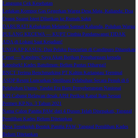
Langsung Cek Kesehatan
Ledakan Kompor Gas Gegerkan Warga Desa Maja, Kalianda: Dua
Orang Suami Isteri Dilarikan ke Rumah Sakit
DARURAT! Kebakaran Melanda Samsat Kalianda, Puluhan Warga
PULANG KECEWA — KUPT Cinthia Pandanwangi TIDAK
ADA di Lokasi Saat Kejadian!
UNGKAP KASUS: Dua Pelaku Pencurian di Candipuro Ditangkap
Cepat — Kapolres: Saya Akan Berikan Penghargaan kepada
Kapolsek! Kades Batuliman: Beliau Pantas Dihargai!
BNCT Terima Benchmarking PT Kaltim Kariangau Terminal
ASDP Resmi Luncurkan Sterilisasi Pelabuhan Secara Penuh di 6
Pelabuhan Utama, Tandai Era Baru Penyeberangan Nasional
KPI Cabang Belawan desak APH Periksa Kapal Ikan Sesuai
Permen KP No. 3 Tahun 2021
Nama Calon Panitia PAW dari 4 Dusun Telah Disepakati, Tanggal
Pemilihan Kades Belum Ditetapkan
Desa Tengkujuh Bentuk Panitia PAW, Tanggal Pemilihan Kades
Belum Ditetapkan