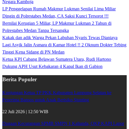
Negara Kamboja
LP Penggelapan Rumah Makmur Lukman Senilai Lima Miliar
Dingin di Polrestabes Medan, CA Saksi Kunci Tersorot !!!
Bernilai Kerugian 5 Miliar, LP Makmur Lukman 2 Tahun di
Polrestabes Medan Tanpa Tersangka
Kakak dan adik Warga Pekan Labuhan Nyaris Tewas Dianiaya
Lagi Asyik Jalin Asmara di Kamar Hotel !! 2 Oknum Dokter Tebing
Tinggi Kena Sidang di PN Medan
Ketua KPI Cabang Belawan Sumatera Utara, Rudi Hartono
Dukung APH Usut Kebakaran 4 Kapal Ikan di Gabion
Berita Populer
Kunjungan Ketua TP PKK Kabupaten Lampung Selatan ke
Penerima Bansos untuk Anak Berisiko Stunting
22 Juli 2026 | 12:50 WIB
Dugaan Kecurangan SPMB SMPN 1 Kalianda, OKP KAPI Lapor