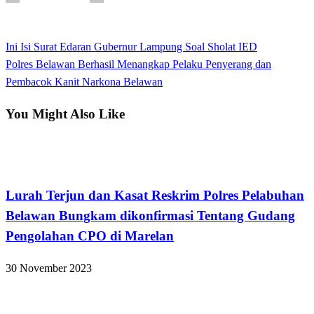
View all posts
Previous
Ini Isi Surat Edaran Gubernur Lampung Soal Sholat IED
Navigasi
Post
Next
Polres Belawan Berhasil Menangkap Pelaku Penyerang dan
pos
Post
Pembacok Kanit Narkona Belawan
You Might Also Like
Hukum dan Kriminal
Lurah Terjun dan Kasat Reskrim Polres Pelabuhan
Belawan Bungkam dikonfirmasi Tentang Gudang
Pengolahan CPO di Marelan
30 November 2023
Hukum dan Kriminal