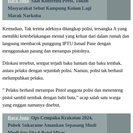
Baca Juga
Saat Konfrensi Press, Tokoh
Masyarakat Sebut Kampung Kolam Lagi
Marak Narkoba
Kemudian, Tak terima adeknya ditangkap polisi, tersangka A yang
memiliki keterbelakangan mental yang keluar dari dalam rumah dan
langsung membacok punggung IPTU Ismail Pane dengan
menggunakan parang dan merampas pistolnya.
Dilokasi tersebut, sempat terjadi baku hantam dan baku tembak,
antara pelaku dengan sejumlah polisi. Namun, polisi tak berhasil
melumpuhkan pelaku.
” Pelaku berhasil merampas Pistol anggota polisi dan menenteng
pistol sambil nembak dengan babi buta,” ucap salah satu warga
yang enggan namanya disebut.
Baca Juga
Ops Cempaka Krakatau 2024,
Polsek Sukarame Amankan Sepasang Mudi
Mudi dan Sita 6 Botol Miras