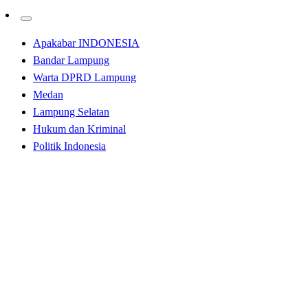
Apakabar INDONESIA
Bandar Lampung
Warta DPRD Lampung
Medan
Lampung Selatan
Hukum dan Kriminal
Politik Indonesia
Homepage
Hukum dan Kriminal
Lapor Jenderal !! Pukat Trawl, Pukat Harimau Marak
disekitar Gudang Sarwo Gabion Belawan
Hukum dan Kriminal