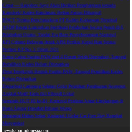
Cepat — Kapolres: Saya Akan Berikan Penghargaan kepada
Kapolsek! Kades Batuliman: Beliau Pantas Dihargai!
BNCT Terima Benchmarking PT Kaltim Kariangau Terminal
ASDP Resmi Luncurkan Sterilisasi Pelabuhan Secara Penuh di 6
Pelabuhan Utama, Tandai Era Baru Penyeberangan Nasional
KPI Cabang Belawan desak APH Periksa Kapal Ikan Sesuai
Permen KP No. 3 Tahun 2021
Nama Calon Panitia PAW dari 4 Dusun Telah Disepakati, Tanggal
Pemilihan Kades Belum Ditetapkan
Desa Tengkujuh Bentuk Panitia PAW, Tanggal Pemilihan Kades
Belum Ditetapkan
Disparbud Lampung Selatan Gelar Pelatihan Pembuatan Souvenir,
Angkat Motif Tapis dan Filosofi Lokal
Semarak HUT RI ke-81, Karnaval Perdana Antar Lingkungan di
Bumi Agung Dipadati Ribuan Warga
Semangat Hidup Sehat, Kodaeral I Gelar Car Free Day Rangkul
Masyarakat
newskabarindonesia.com