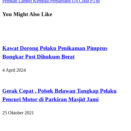
Post
Next
Pemkab Lamsel Kembali Perpanjang Uji Coba PTM
pos
Post
You Might Also Like
Bandar Lampung
Kawat Dorong Pelaku Penikaman Pimprus
Bongkar Post Dihukum Berat
4 April 2024
Hukum dan Kriminal
Gerak Cepat , Polsek Belawan Tangkap Pelaku
Pencuri Motor di Parkiran Masjid Jami
25 Oktober 2021
Hukum dan Kriminal