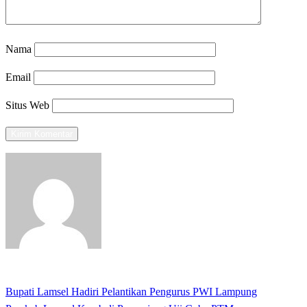
Nama
Email
Situs Web
View all posts
Previous
Bupati Lamsel Hadiri Pelantikan Pengurus PWI Lampung
Navigasi