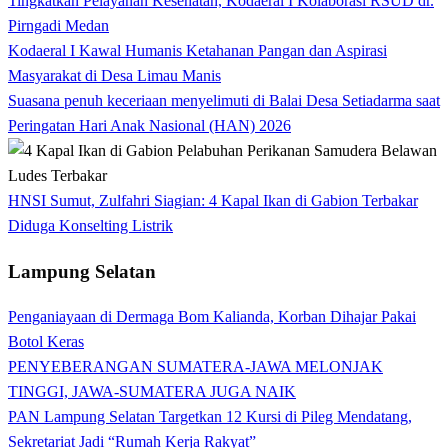
Tingkatkan Pelayanan Kesehatan, Kodaeral I Kolaborasi RSUD dr.
Pirngadi Medan‎
Kodaeral I Kawal Humanis Ketahanan Pangan dan Aspirasi
Masyarakat di Desa Limau Manis
Suasana penuh keceriaan menyelimuti di Balai Desa Setiadarma saat
Peringatan Hari Anak Nasional (HAN) 2026
HNSI Sumut, Zulfahri Siagian: 4 Kapal Ikan di Gabion Terbakar
Diduga Konselting Listrik
Lampung Selatan
Penganiayaan di Dermaga Bom Kalianda, Korban Dihajar Pakai
Botol Keras
PENYEBERANGAN SUMATERA-JAWA MELONJAK
TINGGI, JAWA-SUMATERA JUGA NAIK
PAN Lampung Selatan Targetkan 12 Kursi di Pileg Mendatang,
Sekretariat Jadi “Rumah Kerja Rakyat”