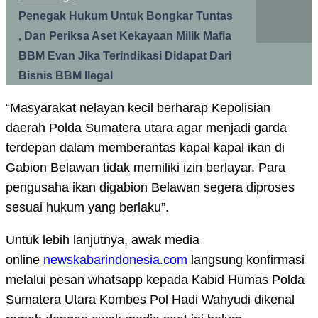
Penegak Hukum Untuk Bongkar Tuntas
, Dan Periksa Aset Kekayaan Milik Mafia
BBM Evan Jika Terindikasi Didapat Dari
Bisnis BBM Ilegal
“Masyarakat nelayan kecil berharap Kepolisian
daerah Polda Sumatera utara agar menjadi garda
terdepan dalam memberantas kapal kapal ikan di
Gabion Belawan tidak memiliki izin berlayar. Para
pengusaha ikan digabion Belawan segera diproses
sesuai hukum yang berlaku”.
Untuk lebih lanjutnya, awak media
online
newskabarindonesia.com
langsung konfirmasi
melalui pesan whatsapp kepada Kabid Humas Polda
Sumatera Utara Kombes Pol Hadi Wahyudi dikenal