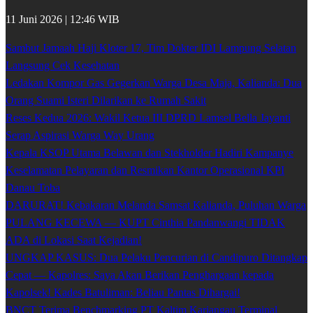
11 Juni 2026 | 12:46 WIB
Sambut Jamaah Haji Kloter 17, Tim Dokter IDI Lampung Selatan
Langsung Cek Kesehatan
Ledakan Kompor Gas Gegerkan Warga Desa Maja, Kalianda: Dua
Orang Suami Isteri Dilarikan ke Rumah Sakit
Reses Kedua 2026: Wakil Ketua III DPRD Lamsel Bella Jayanti
Serap Aspirasi Warga Way Urang
Kepala KSOP Utama Belawan dan Stekholder Hadiri Kampanye
Keselamatan Pelayaran dan Resmikan Kantor Operasional KPI
Danau Toba
DARURAT! Kebakaran Melanda Samsat Kalianda, Puluhan Warga
PULANG KECEWA — KUPT Cinthia Pandanwangi TIDAK
ADA di Lokasi Saat Kejadian!
UNGKAP KASUS: Dua Pelaku Pencurian di Candipuro Ditangkap
Cepat — Kapolres: Saya Akan Berikan Penghargaan kepada
Kapolsek! Kades Batuliman: Beliau Pantas Dihargai!
BNCT Terima Benchmarking PT Kaltim Kariangau Terminal