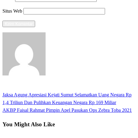
Situs Web
View all posts
Previous
Jaksa Agung Apresiasi Kejati Sumut Selamatkan Uang Negara Rp
Navigasi
Post
1,4 Triliun Dan Pulihkan Keuangan Negara Rp 169 Miliar
pos
Next
AKBP Faisal Rahmat Pimpin Apel Pasukan Ops Zebra Toba 2021
Post
You Might Also Like