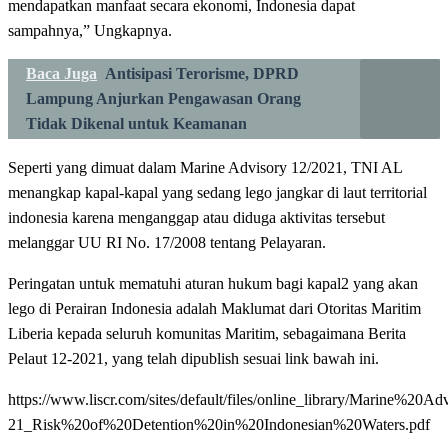
mendapatkan manfaat secara ekonomi, Indonesia dapat
sampahnya,” Ungkapnya.
Baca Juga
Antisipasi Terorisme, DPRD
Lampung Anjurkan Pengawasan Orang
Tidak Dikenal untuk Keamanan
Seperti yang dimuat dalam Marine Advisory 12/2021, TNI AL
menangkap kapal-kapal yang sedang lego jangkar di laut territorial
indonesia karena menganggap atau diduga aktivitas tersebut
melanggar UU RI No. 17/2008 tentang Pelayaran.
Peringatan untuk mematuhi aturan hukum bagi kapal2 yang akan
lego di Perairan Indonesia adalah Maklumat dari Otoritas Maritim
Liberia kepada seluruh komunitas Maritim, sebagaimana Berita
Pelaut 12-2021, yang telah dipublish sesuai link bawah ini.
https://www.liscr.com/sites/default/files/online_library/Marine%20Ad
21_Risk%20of%20Detention%20in%20Indonesian%20Waters.pdf