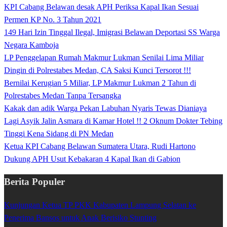
KPI Cabang Belawan desak APH Periksa Kapal Ikan Sesuai
Permen KP No. 3 Tahun 2021
149 Hari Izin Tinggal Ilegal, Imigrasi Belawan Deportasi SS Warga
Negara Kamboja
LP Penggelapan Rumah Makmur Lukman Senilai Lima Miliar
Dingin di Polrestabes Medan, CA Saksi Kunci Tersorot !!!
Bernilai Kerugian 5 Miliar, LP Makmur Lukman 2 Tahun di
Polrestabes Medan Tanpa Tersangka
Kakak dan adik Warga Pekan Labuhan Nyaris Tewas Dianiaya
Lagi Asyik Jalin Asmara di Kamar Hotel !! 2 Oknum Dokter Tebing
Tinggi Kena Sidang di PN Medan
Ketua KPI Cabang Belawan Sumatera Utara, Rudi Hartono
Dukung APH Usut Kebakaran 4 Kapal Ikan di Gabion
Berita Populer
Kunjungan Ketua TP PKK Kabupaten Lampung Selatan ke
Penerima Bansos untuk Anak Berisiko Stunting