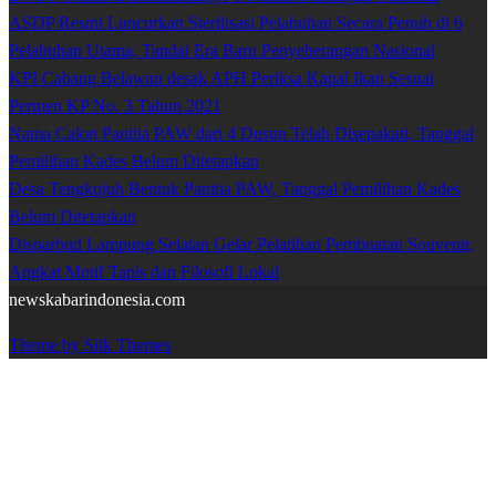
ASDP Resmi Luncurkan Sterilisasi Pelabuhan Secara Penuh di 6
Pelabuhan Utama, Tandai Era Baru Penyeberangan Nasional
KPI Cabang Belawan desak APH Periksa Kapal Ikan Sesuai
Permen KP No. 3 Tahun 2021
Nama Calon Panitia PAW dari 4 Dusun Telah Disepakati, Tanggal
Pemilihan Kades Belum Ditetapkan
Desa Tengkujuh Bentuk Panitia PAW, Tanggal Pemilihan Kades
Belum Ditetapkan
Disparbud Lampung Selatan Gelar Pelatihan Pembuatan Souvenir,
Angkat Motif Tapis dan Filosofi Lokal
newskabarindonesia.com
Theme by Silk Themes