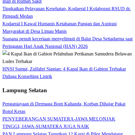
Inap di Rumah Sakit
Tingkatkan Pelayanan Kesehatan, Kodaeral I Kolaborasi RSUD dr.
Pirngadi Medan‎
Kodaeral I Kawal Humanis Ketahanan Pangan dan Aspirasi
Masyarakat di Desa Limau Manis
Suasana penuh keceriaan menyelimuti di Balai Desa Setiadarma saat
Peringatan Hari Anak Nasional (HAN) 2026
HNSI Sumut, Zulfahri Siagian: 4 Kapal Ikan di Gabion Terbakar
Diduga Konselting Listrik
Lampung Selatan
Penganiayaan di Dermaga Bom Kalianda, Korban Dihajar Pakai
Botol Keras
PENYEBERANGAN SUMATERA-JAWA MELONJAK
TINGGI, JAWA-SUMATERA JUGA NAIK
PAN Lampung Selatan Targetkan 12 Kursi di Pileg Mendatang,