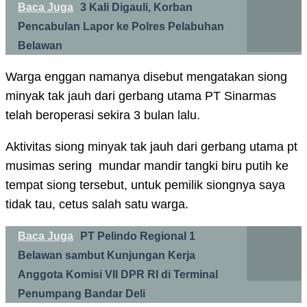
Baca Juga
3 Kali Digauli, Korban
Pencabulan Lapor ke Polres Pelabuhan
Belawan
Warga enggan namanya disebut mengatakan siong
minyak tak jauh dari gerbang utama PT Sinarmas
telah beroperasi sekira 3 bulan lalu.
Aktivitas siong minyak tak jauh dari gerbang utama pt
musimas sering mundar mandir tangki biru putih ke
tempat siong tersebut, untuk pemilik siongnya saya
tidak tau, cetus salah satu warga.
Baca Juga
PT Pelindo Regional 1
Belawan sambut Kunjungan Kerja
Anggota Komisi VII DPR RI di Terminal
Penumpang Bandar Deli