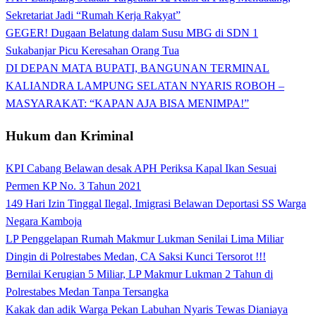
Sekretariat Jadi “Rumah Kerja Rakyat”
GEGER! Dugaan Belatung dalam Susu MBG di SDN 1
Sukabanjar Picu Keresahan Orang Tua
DI DEPAN MATA BUPATI, BANGUNAN TERMINAL
KALIANDRA LAMPUNG SELATAN NYARIS ROBOH –
MASYARAKAT: “KAPAN AJA BISA MENIMPA!”
Hukum dan Kriminal
KPI Cabang Belawan desak APH Periksa Kapal Ikan Sesuai
Permen KP No. 3 Tahun 2021
149 Hari Izin Tinggal Ilegal, Imigrasi Belawan Deportasi SS Warga
Negara Kamboja
LP Penggelapan Rumah Makmur Lukman Senilai Lima Miliar
Dingin di Polrestabes Medan, CA Saksi Kunci Tersorot !!!
Bernilai Kerugian 5 Miliar, LP Makmur Lukman 2 Tahun di
Polrestabes Medan Tanpa Tersangka
Kakak dan adik Warga Pekan Labuhan Nyaris Tewas Dianiaya