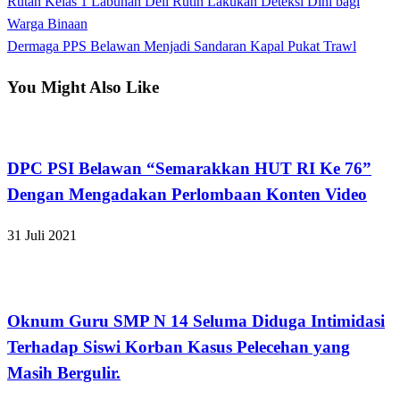
Previous
Rutan Kelas 1 Labuhan Deli Rutin Lakukan Deteksi Dini bagi
Navigasi
Post
Warga Binaan
pos
Next
Dermaga PPS Belawan Menjadi Sandaran Kapal Pukat Trawl
Post
You Might Also Like
Apakabar INDONESIA
DPC PSI Belawan “Semarakkan HUT RI Ke 76”
Dengan Mengadakan Perlombaan Konten Video
31 Juli 2021
Hukum dan Kriminal
Oknum Guru SMP N 14 Seluma Diduga Intimidasi
Terhadap Siswi Korban Kasus Pelecehan yang
Masih Bergulir.