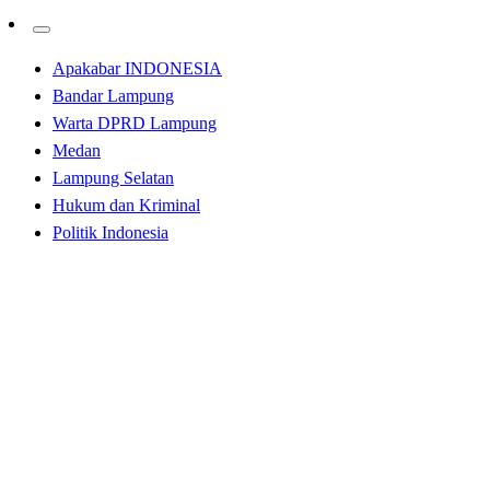
Apakabar INDONESIA
Bandar Lampung
Warta DPRD Lampung
Medan
Lampung Selatan
Hukum dan Kriminal
Politik Indonesia
Homepage
Hukum dan Kriminal
Siong Minyak Dekat Gerbang Utama Sinarmas Belawan
Seakan Kebal Hukum
Hukum dan Kriminal
Kabar Daerah