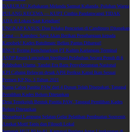
DARURAT! Kebakaran Melanda Samsat Kalianda, Puluhan Warga
PULANG KECEWA — KUPT Cinthia Pandanwangi TIDAK
ADA di Lokasi Saat Kejadian!
UNGKAP KASUS: Dua Pelaku Pencurian di Candipuro Ditangkap
Cepat — Kapolres: Saya Akan Berikan Penghargaan kepada
Kapolsek! Kades Batuliman: Beliau Pantas Dihargai!
BNCT Terima Benchmarking PT Kaltim Kariangau Terminal
ASDP Resmi Luncurkan Sterilisasi Pelabuhan Secara Penuh di 6
Pelabuhan Utama, Tandai Era Baru Penyeberangan Nasional
KPI Cabang Belawan desak APH Periksa Kapal Ikan Sesuai
Permen KP No. 3 Tahun 2021
Nama Calon Panitia PAW dari 4 Dusun Telah Disepakati, Tanggal
Pemilihan Kades Belum Ditetapkan
Desa Tengkujuh Bentuk Panitia PAW, Tanggal Pemilihan Kades
Belum Ditetapkan
Disparbud Lampung Selatan Gelar Pelatihan Pembuatan Souvenir,
Angkat Motif Tapis dan Filosofi Lokal
Semarak HUT RI ke-81, Karnaval Perdana Antar Lingkungan di