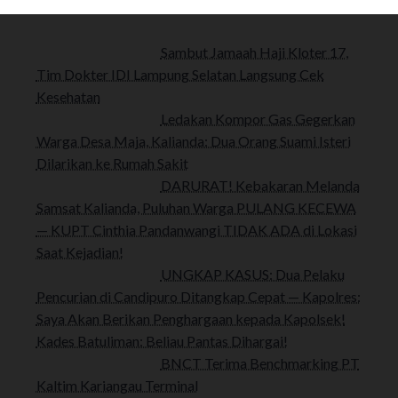
Sambut Jamaah Haji Kloter 17,
Tim Dokter IDI Lampung Selatan Langsung Cek
Kesehatan
Ledakan Kompor Gas Gegerkan
Warga Desa Maja, Kalianda: Dua Orang Suami Isteri
Dilarikan ke Rumah Sakit
DARURAT! Kebakaran Melanda
Samsat Kalianda, Puluhan Warga PULANG KECEWA
— KUPT Cinthia Pandanwangi TIDAK ADA di Lokasi
Saat Kejadian!
UNGKAP KASUS: Dua Pelaku
Pencurian di Candipuro Ditangkap Cepat — Kapolres:
Saya Akan Berikan Penghargaan kepada Kapolsek!
Kades Batuliman: Beliau Pantas Dihargai!
BNCT Terima Benchmarking PT
Kaltim Kariangau Terminal