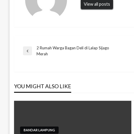
View all posts
2 Rumah Warga Bagan Deli di Lalap Sijago
Navigasi
Previous
Merah
Post
pos
YOU MIGHT ALSO LIKE
BANDAR LAMPUNG