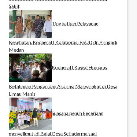
Sakit
Tingkatkan Pelayanan
Kesehatan, Kodaeral I Kolaborasi RSUD dr. Pirngadi
Medan‎
Kodaeral I Kawal Humanis
Ketahanan Pangan dan Aspirasi Masyarakat di Desa
Limau Manis
Suasana penuh keceriaan
menyelimuti di Balai Desa Setiadarma saat