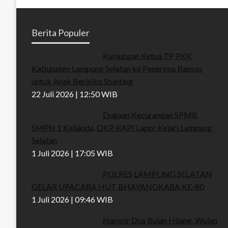
Berita Populer
Kunjungan Ketua TP PKK
Kabupaten Lampung Selatan ke Penerima Bansos
untuk Anak Berisiko Stunting
22 Juli 2026 | 12:50 WIB
Dugaan Kecurangan SPMB
SMPN 1 Kalianda, OKP KAPI Lapor Kejari Lampung
Selatan
1 Juli 2026 | 17:05 WIB
POLRES LAMPUNG SELATAN
GELAR UPACARA HUT BHAYANGKARA KE-80
1 Juli 2026 | 09:46 WIB
Hampir Dua Bulan Hilang, Wulan