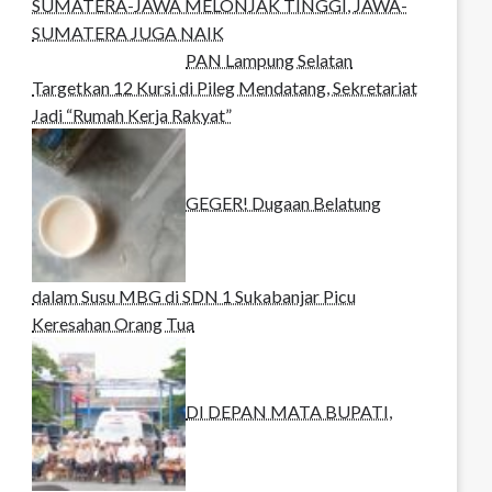
SUMATERA-JAWA MELONJAK TINGGI, JAWA-
SUMATERA JUGA NAIK
PAN Lampung Selatan
Targetkan 12 Kursi di Pileg Mendatang, Sekretariat
Jadi “Rumah Kerja Rakyat”
GEGER! Dugaan Belatung
dalam Susu MBG di SDN 1 Sukabanjar Picu
Keresahan Orang Tua
DI DEPAN MATA BUPATI,