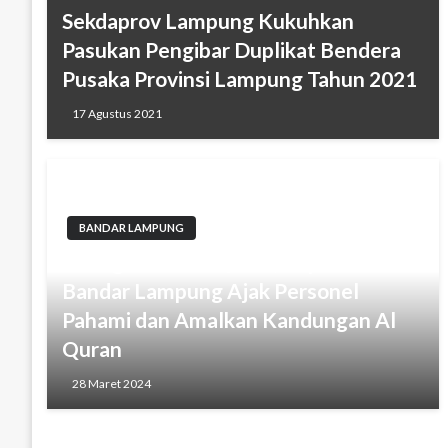
Sekdaprov Lampung Kukuhkan
Pasukan Pengibar Duplikat Bendera
Pusaka Provinsi Lampung Tahun 2021
17 Agustus 2021
BANDAR LAMPUNG
Peringati Nuzul Quran, Kapolresta
Bandar Lampung Ajak Personel
Pahami dan Amalkan Kandungan Al
Quran
28 Maret 2024