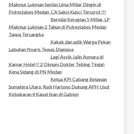
Makmur Lukman Senilai Lima Miliar Dingin di
Polrestabes Medan, CA Saksi Kunci Tersorot !!!
Bernilai Kerugian 5 Miliar, LP
Makmur Lukman 2 Tahun di Polrestabes Medan
Tanpa Tersangka
Kakak dan adik Warga Pekan
Labuhan Nyaris Tewas Dianiaya
Lagi Asyik Jalin Asmara di
Kamar Hotel !! 2 Oknum Dokter Tebing Tinggi
Kena Sidang di PN Medan
Ketua KPI Cabang Belawan
Sumatera Utara, Rudi Hartono Dukung APH Usut
Kebakaran 4 Kapal Ikan di Gabion