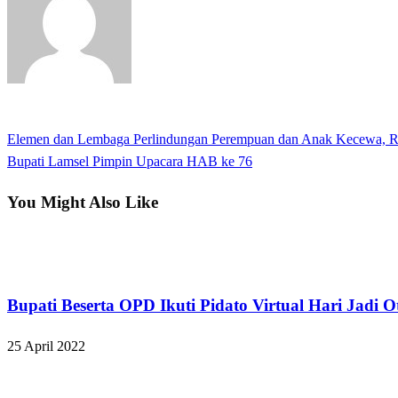
View all posts
Previous
Elemen dan Lembaga Perlindungan Perempuan dan Anak Kecewa,
Navigasi
Post
Next
Bupati Lamsel Pimpin Upacara HAB ke 76
pos
Post
You Might Also Like
Apakabar INDONESIA
Bupati Beserta OPD Ikuti Pidato Virtual Hari Jadi 
25 April 2022
Apakabar INDONESIA