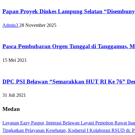
Papan Proyek Dinkes Lampung Selatan “Disembunyi
Admin3
28 November 2025
Apakabar INDONESIA
Pasca Pembubaran Orgen Tunggal di Tanggamus, Mukl
15 Mei 2021
Apakabar INDONESIA
DPC PSI Belawan “Semarakkan HUT RI Ke 76” De
31 Juli 2021
Medan
Layanan Eazy Paspor, Imigrasi Belawan Layani Pemohon Rawat Ina
Tingkatkan Pelayanan Kesehatan, Kodaeral I Kolaborasi RSUD dr. P