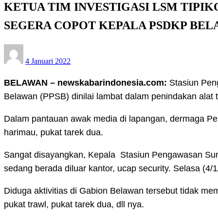
KETUA TIM INVESTIGASI LSM TIPI
SEGERA COPOT KEPALA PSDKP BEL
Posted
4 Januari 2022
on
BELAWAN – newskabarindonesia.com:
Stasiun Pen
Belawan (PPSB) dinilai lambat dalam penindakan alat t
Dalam pantauan awak media di lapangan, dermaga Pel
harimau, pukat tarek dua.
Sangat disayangkan, Kepala Stasiun Pengawasan Sumbe
sedang berada diluar kantor, ucap security. Selasa (4/1
Diduga aktivitias di Gabion Belawan tersebut tidak m
pukat trawl, pukat tarek dua, dll nya.