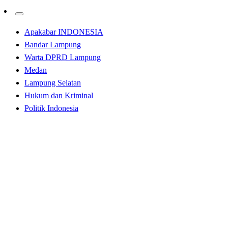
Apakabar INDONESIA
Bandar Lampung
Warta DPRD Lampung
Medan
Lampung Selatan
Hukum dan Kriminal
Politik Indonesia
Homepage
Apakabar INDONESIA
KETUA TIM INVESTIGASI LSM TIPIKOR KRIMIN
KEPALA PPS BELAWAN
Apakabar INDONESIA