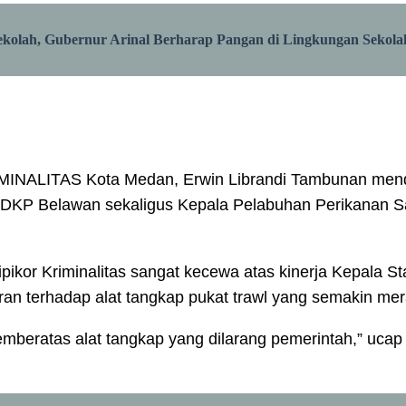
olah, Gubernur Arinal Berharap Pangan di Lingkungan Sekola
IMINALITAS Kota Medan, Erwin Librandi Tambunan mend
SDKP Belawan sekaligus Kepala Pelabuhan Perikanan Sa
ipikor Kriminalitas sangat kecewa atas kinerja Kepala
 terhadap alat tangkap pukat trawl yang semakin mera
eratas alat tangkap yang dilarang pemerintah,” ucap K