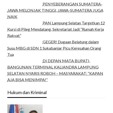
PENYEBERANGAN SUMATERA-
JAWA MELONJAK TINGGI, JAWA-SUMATERA JUGA
NAIK
PAN Lampung Selatan Targetkan 12
Kursi di Pileg Mendatang, Sekretariat Jadi “Rumah Kerja
Rakyat”
GEGER! Dugaan Belatung dalam
Susu MBG di SDN 1 Sukabanjar Picu Keresahan Orang
Tua
DI DEPAN MATA BUPATI,
BANGUNAN TERMINAL KALIANDRA LAMPUNG
SELATAN NYARIS ROBOH – MASYARAKAT: “KAPAN
AJA BISA MENIMPA!”
Hukum dan Kriminal