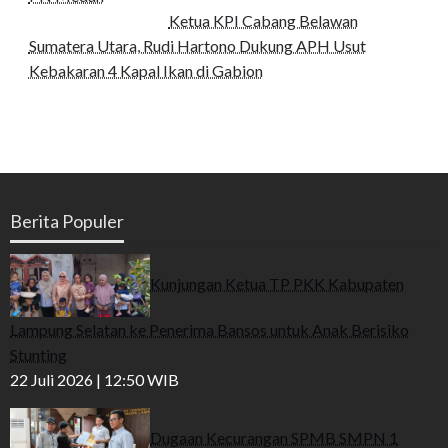
Ketua KPI Cabang Belawan
Sumatera Utara, Rudi Hartono Dukung APH Usut
Kebakaran 4 Kapal Ikan di Gabion
Berita Populer
Kunjungan Ketua TP PKK Kabupaten
Lampung Selatan ke Penerima Bansos untuk Anak Berisiko
Stunting
22 Juli 2026 | 12:50 WIB
Dugaan Kecurangan SPMB SMPN 1