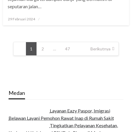
seputaran jalan…
Posted
29 Februari 2024
on
Paginasi
pos
1
2
…
47
Berikutnya
Medan
Layanan Eazy Paspor, Imigrasi
Belawan Layani Pemohon Rawat Inap di Rumah Sakit
Tingkatkan Pelayanan Kesehatan,