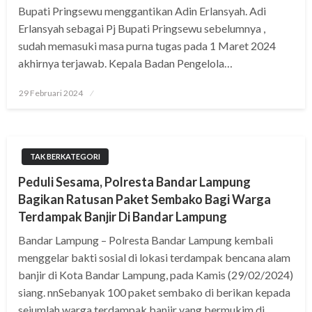
Bupati Pringsewu menggantikan Adin Erlansyah. Adi
Erlansyah sebagai Pj Bupati Pringsewu sebelumnya ,
sudah memasuki masa purna tugas pada 1 Maret 2024
akhirnya terjawab. Kepala Badan Pengelola…
Posted
29 Februari 2024
on
TAK BERKATEGORI
Peduli Sesama, Polresta Bandar Lampung
Bagikan Ratusan Paket Sembako Bagi Warga
Terdampak Banjir Di Bandar Lampung
Bandar Lampung – Polresta Bandar Lampung kembali
menggelar bakti sosial di lokasi terdampak bencana alam
banjir di Kota Bandar Lampung, pada Kamis (29/02/2024)
siang. nnSebanyak 100 paket sembako di berikan kepada
sejumlah warga terdampak banjir yang bermukim di