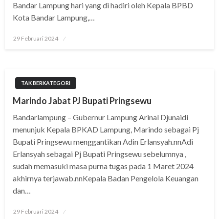
Bandar Lampung hari yang di hadiri oleh Kepala BPBD
Kota Bandar Lampung,…
Posted
29 Februari 2024
on
TAK BERKATEGORI
Marindo Jabat PJ Bupati Pringsewu
Bandarlampung – Gubernur Lampung Arinal Djunaidi
menunjuk Kepala BPKAD Lampung, Marindo sebagai Pj
Bupati Pringsewu menggantikan Adin Erlansyah.nnAdi
Erlansyah sebagai Pj Bupati Pringsewu sebelumnya ,
sudah memasuki masa purna tugas pada 1 Maret 2024
akhirnya terjawab.nnKepala Badan Pengelola Keuangan
dan…
Posted
29 Februari 2024
on