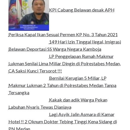
KPI Cabang Belawan desak APH
Periksa Kapal Ikan Sesuai Permen KP No. 3 Tahun 2021
149 Hari Izin Tinggal Ilegal, Imigrasi
Belawan Deportasi SS Warga Negara Kamboja
LP Penggelapan Rumah Makmur
Lukman Senilai Lima Miliar Dingin di Polrestabes Medan,
CA Saksi Kunci Tersorot !!!
Bernilai Kerugian 5 Miliar, LP
Makmur Lukman 2 Tahun di Polrestabes Medan Tanpa
Tersangka
Kakak dan adik Warga Pekan
Labuhan Nyaris Tewas Dianiaya
Lagi Asyik Jalin Asmara di Kamar
Hotel !! 2 Oknum Dokter Tebing Tinggi Kena Sidang di
PN Medan