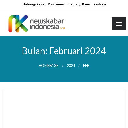
Skip
Hubungi Kami
Disclaimer
Tentang Kami
Redaksi
to
content
Bulan:
Februari 2024
HOMEPAGE
2024
FEB