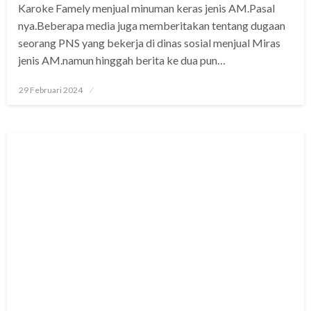
Karoke Famely menjual minuman keras jenis AM.Pasal
nya.Beberapa media juga memberitakan tentang dugaan
seorang PNS yang bekerja di dinas sosial menjual Miras
jenis AM.namun hinggah berita ke dua pun…
Posted
29 Februari 2024
on