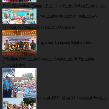
Telah Disepakati, Tanggal Pemilihan Kades Belum Ditetapkan
Desa Tengkujuh Bentuk Panitia PAW,
Tanggal Pemilihan Kades Belum Ditetapkan
Disparbud Lampung Selatan Gelar
Pelatihan Pembuatan Souvenir, Angkat Motif Tapis dan
Filosofi Lokal
Semarak HUT RI ke-81, Karnaval Perdana