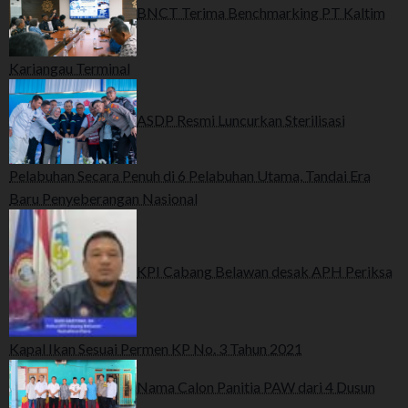
BNCT Terima Benchmarking PT Kaltim
Kariangau Terminal
ASDP Resmi Luncurkan Sterilisasi
Pelabuhan Secara Penuh di 6 Pelabuhan Utama, Tandai Era
Baru Penyeberangan Nasional
KPI Cabang Belawan desak APH Periksa
Kapal Ikan Sesuai Permen KP No. 3 Tahun 2021
Nama Calon Panitia PAW dari 4 Dusun