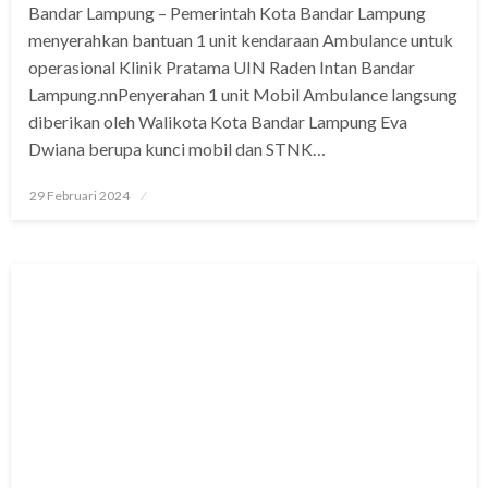
Bandar Lampung – Pemerintah Kota Bandar Lampung
menyerahkan bantuan 1 unit kendaraan Ambulance untuk
operasional Klinik Pratama UIN Raden Intan Bandar
Lampung.nnPenyerahan 1 unit Mobil Ambulance langsung
diberikan oleh Walikota Kota Bandar Lampung Eva
Dwiana berupa kunci mobil dan STNK…
Posted
29 Februari 2024
on