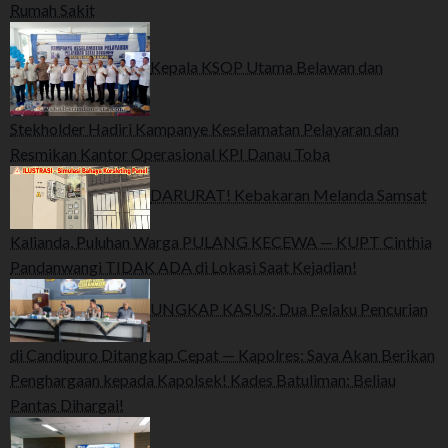
Rumah Sakit
Kepala KSOP Utama Belawan dan
Stekholder Hadiri Kampanye Keselamatan Pelayaran dan
Resmikan Kantor Operasional KPI Danau Toba
DARURAT! Kebakaran Melanda Samsat
Kalianda, Puluhan Warga PULANG KECEWA — KUPT Cinthia
Pandanwangi TIDAK ADA di Lokasi Saat Kejadian!
UNGKAP KASUS: Dua Pelaku Pencurian
di Candipuro Ditangkap Cepat — Kapolres: Saya Akan Berikan
Penghargaan kepada Kapolsek! Kades Batuliman: Beliau
Pantas Dihargai!