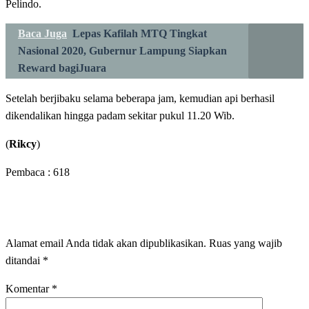
Pelindo.
Baca Juga
Lepas Kafilah MTQ Tingkat
Nasional 2020, Gubernur Lampung Siapkan
Reward bagiJuara
Setelah berjibaku selama beberapa jam, kemudian api berhasil
dikendalikan hingga padam sekitar pukul 11.20 Wib.
(
Rikcy
)
Pembaca :
618
LEAVE A RESPONSE
Alamat email Anda tidak akan dipublikasikan.
Ruas yang wajib
ditandai
*
Komentar
*