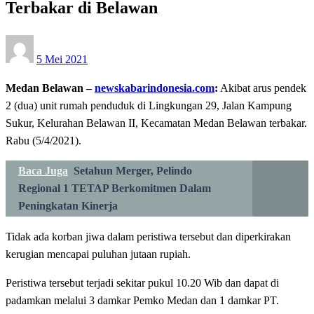
Terbakar di Belawan
Posted
5 Mei 2021
on
Medan Belawan –
newskabarindonesia.com
:
Akibat arus pendek
2 (dua) unit rumah penduduk di Lingkungan 29, Jalan Kampung
Sukur, Kelurahan Belawan II, Kecamatan Medan Belawan terbakar.
Rabu (5/4/2021).
Baca Juga
Setahun Merger, Pelindo
Regional 1 TETAP Berkomitmen Dalam
Peningkatan Kinerja
Tidak ada korban jiwa dalam peristiwa tersebut dan diperkirakan
kerugian mencapai puluhan jutaan rupiah.
Peristiwa tersebut terjadi sekitar pukul 10.20 Wib dan dapat di
padamkan melalui 3 damkar Pemko Medan dan 1 damkar PT.