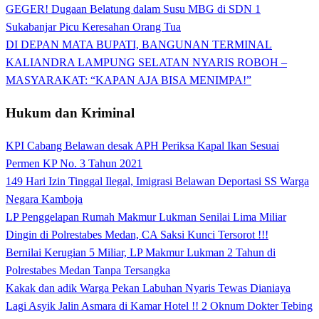
GEGER! Dugaan Belatung dalam Susu MBG di SDN 1
Sukabanjar Picu Keresahan Orang Tua
DI DEPAN MATA BUPATI, BANGUNAN TERMINAL
KALIANDRA LAMPUNG SELATAN NYARIS ROBOH –
MASYARAKAT: “KAPAN AJA BISA MENIMPA!”
Hukum dan Kriminal
KPI Cabang Belawan desak APH Periksa Kapal Ikan Sesuai
Permen KP No. 3 Tahun 2021
149 Hari Izin Tinggal Ilegal, Imigrasi Belawan Deportasi SS Warga
Negara Kamboja
LP Penggelapan Rumah Makmur Lukman Senilai Lima Miliar
Dingin di Polrestabes Medan, CA Saksi Kunci Tersorot !!!
Bernilai Kerugian 5 Miliar, LP Makmur Lukman 2 Tahun di
Polrestabes Medan Tanpa Tersangka
Kakak dan adik Warga Pekan Labuhan Nyaris Tewas Dianiaya
Lagi Asyik Jalin Asmara di Kamar Hotel !! 2 Oknum Dokter Tebing