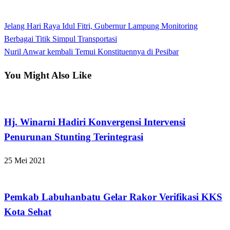
View all posts
Previous
Jelang Hari Raya Idul Fitri, Gubernur Lampung Monitoring
Navigasi
Post
Berbagai Titik Simpul Transportasi
pos
Next
Nuril Anwar kembali Temui Konstituennya di Pesibar
Post
You Might Also Like
Apakabar INDONESIA
Hj. Winarni Hadiri Konvergensi Intervensi
Penurunan Stunting Terintegrasi
25 Mei 2021
Apakabar INDONESIA
Pemkab Labuhanbatu Gelar Rakor Verifikasi KKS
Kota Sehat