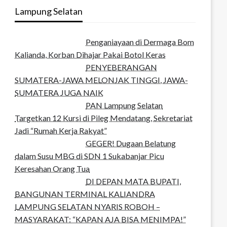
Lampung Selatan
Penganiayaan di Dermaga Bom
Kalianda, Korban Dihajar Pakai Botol Keras
PENYEBERANGAN
SUMATERA-JAWA MELONJAK TINGGI, JAWA-
SUMATERA JUGA NAIK
PAN Lampung Selatan
Targetkan 12 Kursi di Pileg Mendatang, Sekretariat
Jadi “Rumah Kerja Rakyat”
GEGER! Dugaan Belatung
dalam Susu MBG di SDN 1 Sukabanjar Picu
Keresahan Orang Tua
DI DEPAN MATA BUPATI,
BANGUNAN TERMINAL KALIANDRA
LAMPUNG SELATAN NYARIS ROBOH –
MASYARAKAT: “KAPAN AJA BISA MENIMPA!”