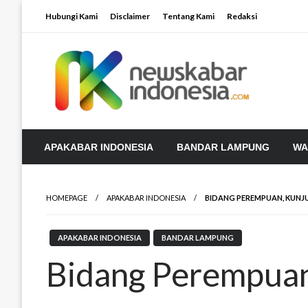
Skip
Hubungi Kami
Disclaimer
Tentang Kami
Redaksi
to
content
APAKABAR INDONESIA
BANDAR LAMPUNG
WA
HOMEPAGE
APAKABAR INDONESIA
BIDANG PEREMPUAN, KUNJU
APAKABAR INDONESIA
BANDAR LAMPUNG
Bidang Perempuan,