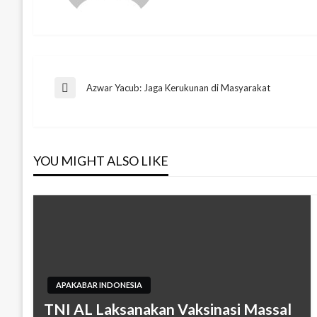
Navigasi
Azwar Yacub: Jaga Kerukunan di Masyarakat
Previous
Post
pos
YOU MIGHT ALSO LIKE
APAKABAR INDONESIA
TNI AL Laksanakan Vaksinasi Massal