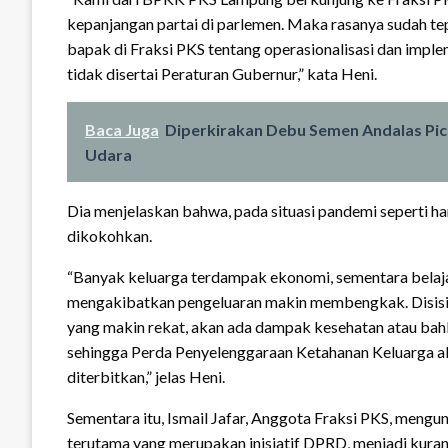
kepanjangan partai di parlemen. Maka rasanya sudah te
bapak di Fraksi PKS tentang operasionalisasi dan imp
tidak disertai Peraturan Gubernur,” kata Heni.
Baca Juga
Diperkirakan Debu Semen Andalas Pi
Udara
Dia menjelaskan bahwa, pada situasi pandemi seperti har
dikokohkan.
“Banyak keluarga terdampak ekonomi, sementara belaja
mengakibatkan pengeluaran makin membengkak. Disisi l
yang makin rekat, akan ada dampak kesehatan atau bahkan
sehingga Perda Penyelenggaraan Ketahanan Keluarga aka
diterbitkan,” jelas Heni.
Sementara itu, Ismail Jafar, Anggota Fraksi PKS, meng
terutama yang merupakan inisiatif DPRD, menjadi kuran