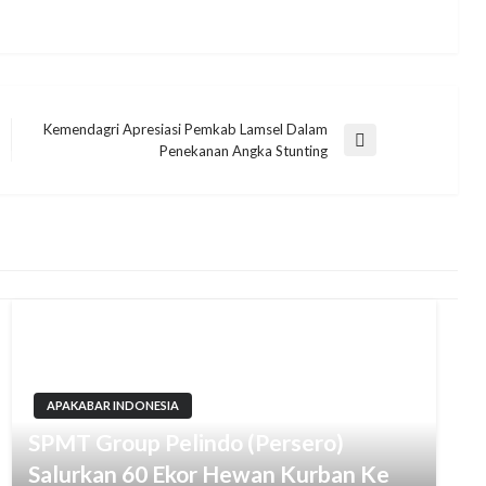
Kemendagri Apresiasi Pemkab Lamsel Dalam
Next
Penekanan Angka Stunting
Post
APAKABAR INDONESIA
SPMT Group Pelindo (Persero)
Salurkan 60 Ekor Hewan Kurban Ke