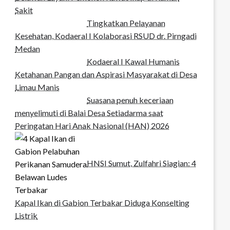
Sakit
Tingkatkan Pelayanan
Kesehatan, Kodaeral I Kolaborasi RSUD dr. Pirngadi
Medan‎
Kodaeral I Kawal Humanis
Ketahanan Pangan dan Aspirasi Masyarakat di Desa
Limau Manis
Suasana penuh keceriaan
menyelimuti di Balai Desa Setiadarma saat
Peringatan Hari Anak Nasional (HAN) 2026
HNSI Sumut, Zulfahri Siagian: 4
Kapal Ikan di Gabion Terbakar Diduga Konselting
Listrik