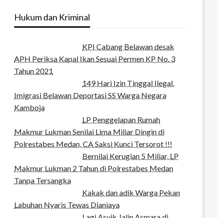
Hukum dan Kriminal
KPI Cabang Belawan desak
APH Periksa Kapal Ikan Sesuai Permen KP No. 3
Tahun 2021
149 Hari Izin Tinggal Ilegal,
Imigrasi Belawan Deportasi SS Warga Negara
Kamboja
LP Penggelapan Rumah
Makmur Lukman Senilai Lima Miliar Dingin di
Polrestabes Medan, CA Saksi Kunci Tersorot !!!
Bernilai Kerugian 5 Miliar, LP
Makmur Lukman 2 Tahun di Polrestabes Medan
Tanpa Tersangka
Kakak dan adik Warga Pekan
Labuhan Nyaris Tewas Dianiaya
Lagi Asyik Jalin Asmara di