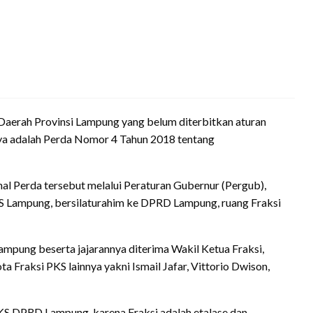
rah Provinsi Lampung yang belum diterbitkan aturan
nya adalah Perda Nomor 4 Tahun 2018 tentang
al Perda tersebut melalui Peraturan Gubernur (Pergub),
 Lampung, bersilaturahim ke DPRD Lampung, ruang Fraksi
mpung beserta jajarannya diterima Wakil Ketua Fraksi,
ta Fraksi PKS lainnya yakni Ismail Jafar, Vittorio Dwison,
S DPRD Lampung, karena Fraksi adalah etalase dan