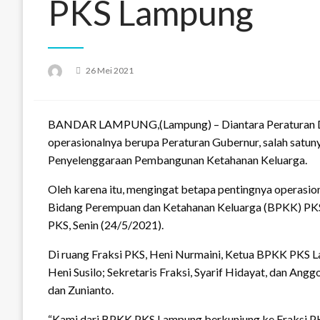
PKS Lampung
Posted
26 Mei 2021
on
BANDAR LAMPUNG,(Lampung) – Diantara Peraturan Dae
operasionalnya berupa Peraturan Gubernur, salah satu
Penyelenggaraan Pembangunan Ketahanan Keluarga.
Oleh karena itu, mengingat betapa pentingnya operasion
Bidang Perempuan dan Ketahanan Keluarga (BPKK) PKS
PKS, Senin (24/5/2021).
Di ruang Fraksi PKS, Heni Nurmaini, Ketua BPKK PKS La
Heni Susilo; Sekretaris Fraksi, Syarif Hidayat, dan Anggo
dan Zunianto.
“Kami dari BPKK PKS Lampung berkunjung ke Fraksi PK