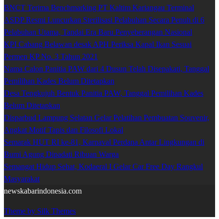
BNCT Terima Benchmarking PT Kaltim Kariangau Terminal
ASDP Resmi Luncurkan Sterilisasi Pelabuhan Secara Penuh di 6
Pelabuhan Utama, Tandai Era Baru Penyeberangan Nasional
KPI Cabang Belawan desak APH Periksa Kapal Ikan Sesuai
Permen KP No. 3 Tahun 2021
Nama Calon Panitia PAW dari 4 Dusun Telah Disepakati, Tanggal
Pemilihan Kades Belum Ditetapkan
Desa Tengkujuh Bentuk Panitia PAW, Tanggal Pemilihan Kades
Belum Ditetapkan
Disparbud Lampung Selatan Gelar Pelatihan Pembuatan Souvenir,
Angkat Motif Tapis dan Filosofi Lokal
Semarak HUT RI ke-81, Karnaval Perdana Antar Lingkungan di
Bumi Agung Dipadati Ribuan Warga
Semangat Hidup Sehat, Kodaeral I Gelar Car Free Day Rangkul
Masyarakat
newskabarindonesia.com
Theme by Silk Themes