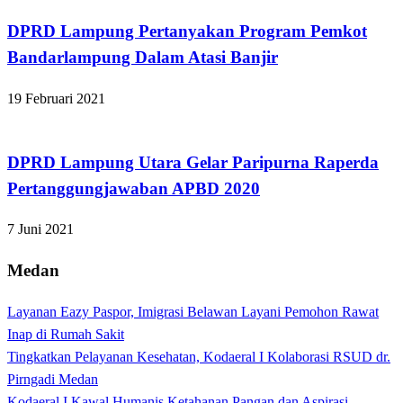
DPRD Lampung Pertanyakan Program Pemkot
Bandarlampung Dalam Atasi Banjir
19 Februari 2021
Apakabar INDONESIA
DPRD Lampung Utara Gelar Paripurna Raperda
Pertanggungjawaban APBD 2020
7 Juni 2021
Medan
Layanan Eazy Paspor, Imigrasi Belawan Layani Pemohon Rawat
Inap di Rumah Sakit
Tingkatkan Pelayanan Kesehatan, Kodaeral I Kolaborasi RSUD dr.
Pirngadi Medan‎
Kodaeral I Kawal Humanis Ketahanan Pangan dan Aspirasi