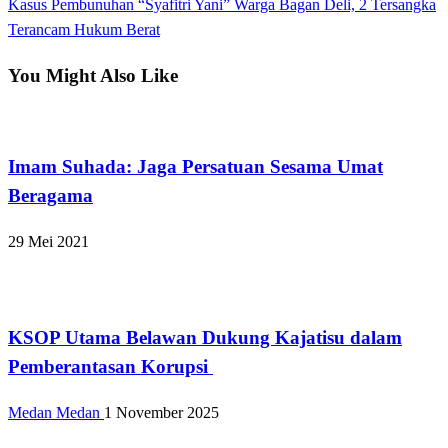
Next
Kasus Pembunuhan “Syafitri Yani” Warga Bagan Deli, 2 Tersangka
Post
Terancam Hukum Berat
You Might Also Like
Apakabar INDONESIA
Imam Suhada: Jaga Persatuan Sesama Umat
Beragama
29 Mei 2021
Apakabar INDONESIA
KSOP Utama Belawan Dukung Kajatisu dalam
Pemberantasan Korupsi
Medan Medan
1 November 2025
Apakabar INDONESIA