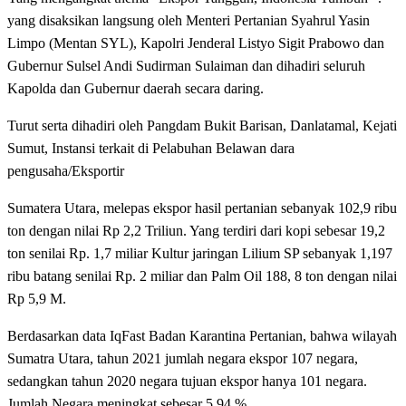
yang disaksikan langsung oleh Menteri Pertanian Syahrul Yasin
Limpo (Mentan SYL), Kapolri Jenderal Listyo Sigit Prabowo dan
Gubernur Sulsel Andi Sudirman Sulaiman dan dihadiri seluruh
Kapolda dan Gubernur daerah secara daring.
Turut serta dihadiri oleh Pangdam Bukit Barisan, Danlatamal, Kejati
Sumut, Instansi terkait di Pelabuhan Belawan dara
pengusaha/Eksportir
Sumatera Utara, melepas ekspor hasil pertanian sebanyak 102,9 ribu
ton dengan nilai Rp 2,2 Triliun. Yang terdiri dari kopi sebesar 19,2
ton senilai Rp. 1,7 miliar Kultur jaringan Lilium SP sebanyak 1,197
ribu batang senilai Rp. 2 miliar dan Palm Oil 188, 8 ton dengan nilai
Rp 5,9 M.
Berdasarkan data IqFast Badan Karantina Pertanian, bahwa wilayah
Sumatra Utara, tahun 2021 jumlah negara ekspor 107 negara,
sedangkan tahun 2020 negara tujuan ekspor hanya 101 negara.
Jumlah Negara meningkat sebesar 5,94 %.