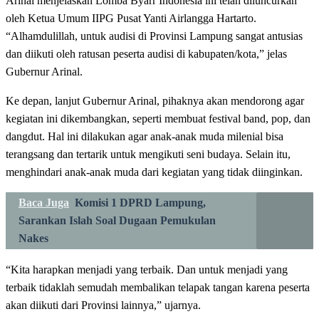
Arinal menjelaskan Lomba Byarr Indonesia ini telah diluncurkan
oleh Ketua Umum IIPG Pusat Yanti Airlangga Hartarto.
“Alhamdulillah, untuk audisi di Provinsi Lampung sangat antusias
dan diikuti oleh ratusan peserta audisi di kabupaten/kota,” jelas
Gubernur Arinal.
Ke depan, lanjut Gubernur Arinal, pihaknya akan mendorong agar
kegiatan ini dikembangkan, seperti membuat festival band, pop, dan
dangdut. Hal ini dilakukan agar anak-anak muda milenial bisa
terangsang dan tertarik untuk mengikuti seni budaya. Selain itu,
menghindari anak-anak muda dari kegiatan yang tidak diinginkan.
Baca Juga
Komisi 1 DPRD Lampung,
Sarankan Islah Soal Dugaan Pemukulan
Nakes
“Kita harapkan menjadi yang terbaik. Dan untuk menjadi yang
terbaik tidaklah semudah membalikan telapak tangan karena peserta
akan diikuti dari Provinsi lainnya,” ujarnya.