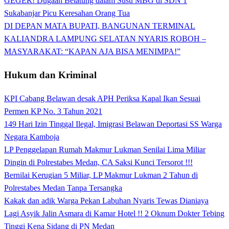
GEGER! Dugaan Belatung dalam Susu MBG di SDN 1
Sukabanjar Picu Keresahan Orang Tua
DI DEPAN MATA BUPATI, BANGUNAN TERMINAL
KALIANDRA LAMPUNG SELATAN NYARIS ROBOH –
MASYARAKAT: “KAPAN AJA BISA MENIMPA!”
Hukum dan Kriminal
KPI Cabang Belawan desak APH Periksa Kapal Ikan Sesuai
Permen KP No. 3 Tahun 2021
149 Hari Izin Tinggal Ilegal, Imigrasi Belawan Deportasi SS Warga
Negara Kamboja
LP Penggelapan Rumah Makmur Lukman Senilai Lima Miliar
Dingin di Polrestabes Medan, CA Saksi Kunci Tersorot !!!
Bernilai Kerugian 5 Miliar, LP Makmur Lukman 2 Tahun di
Polrestabes Medan Tanpa Tersangka
Kakak dan adik Warga Pekan Labuhan Nyaris Tewas Dianiaya
Lagi Asyik Jalin Asmara di Kamar Hotel !! 2 Oknum Dokter Tebing
Tinggi Kena Sidang di PN Medan