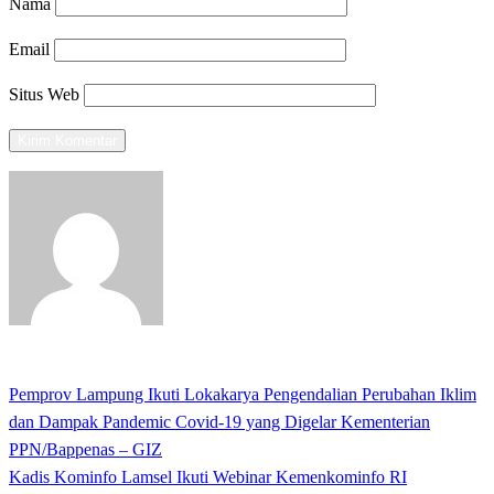
Nama
Email
Situs Web
View all posts
Previous
Pemprov Lampung Ikuti Lokakarya Pengendalian Perubahan Iklim
Navigasi
Post
dan Dampak Pandemic Covid-19 yang Digelar Kementerian
pos
PPN/Bappenas – GIZ
Next
Kadis Kominfo Lamsel Ikuti Webinar Kemenkominfo RI