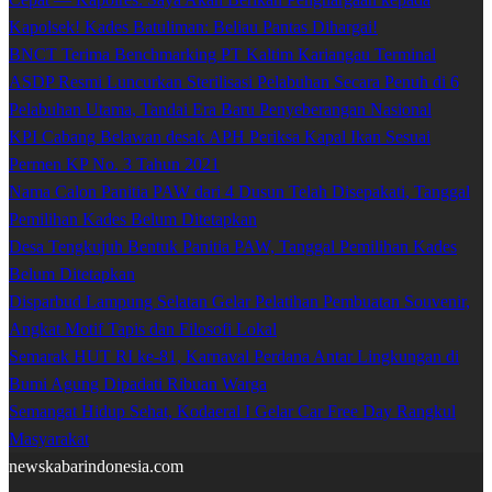
Kapolsek! Kades Batuliman: Beliau Pantas Dihargai!
BNCT Terima Benchmarking PT Kaltim Kariangau Terminal
ASDP Resmi Luncurkan Sterilisasi Pelabuhan Secara Penuh di 6
Pelabuhan Utama, Tandai Era Baru Penyeberangan Nasional
KPI Cabang Belawan desak APH Periksa Kapal Ikan Sesuai
Permen KP No. 3 Tahun 2021
Nama Calon Panitia PAW dari 4 Dusun Telah Disepakati, Tanggal
Pemilihan Kades Belum Ditetapkan
Desa Tengkujuh Bentuk Panitia PAW, Tanggal Pemilihan Kades
Belum Ditetapkan
Disparbud Lampung Selatan Gelar Pelatihan Pembuatan Souvenir,
Angkat Motif Tapis dan Filosofi Lokal
Semarak HUT RI ke-81, Karnaval Perdana Antar Lingkungan di
Bumi Agung Dipadati Ribuan Warga
Semangat Hidup Sehat, Kodaeral I Gelar Car Free Day Rangkul
Masyarakat
newskabarindonesia.com