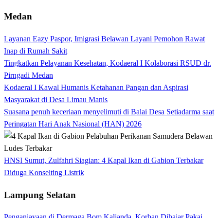
Medan
Layanan Eazy Paspor, Imigrasi Belawan Layani Pemohon Rawat
Inap di Rumah Sakit
Tingkatkan Pelayanan Kesehatan, Kodaeral I Kolaborasi RSUD dr.
Pirngadi Medan‎
Kodaeral I Kawal Humanis Ketahanan Pangan dan Aspirasi
Masyarakat di Desa Limau Manis
Suasana penuh keceriaan menyelimuti di Balai Desa Setiadarma saat
Peringatan Hari Anak Nasional (HAN) 2026
HNSI Sumut, Zulfahri Siagian: 4 Kapal Ikan di Gabion Terbakar
Diduga Konselting Listrik
Lampung Selatan
Penganiayaan di Dermaga Bom Kalianda, Korban Dihajar Pakai