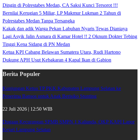
Dingin di Polrestabes Medan, CA Saksi Kunci Tersorot !!!
Bernilai Kerugian 5 Miliar, LP Makmur Lukman 2 Tahun di
Polrestabes Medan Tanpa Tersangka
Kakak dan adik Warga Pekan Labuhan Nyaris Tewas Dianiaya
Lagi Asyik Jalin Asmara di Kamar Hotel !! 2 Oknum Dokter Tebing
Tinggi Kena Sidang di PN Medan
Ketua KPI Cabang Belawan Sumatera Utara, Rudi Hartono
Dukung APH Usut Kebakaran 4 Kapal Ikan di Gabion
Berita Populer
Kunjungan Ketua TP PKK Kabupaten Lampung Selatan ke
Penerima Bansos untuk Anak Berisiko Stunting
22 Juli 2026 | 12:50 WIB
Dugaan Kecurangan SPMB SMPN 1 Kalianda, OKP KAPI Lapor
Kejari Lampung Selatan