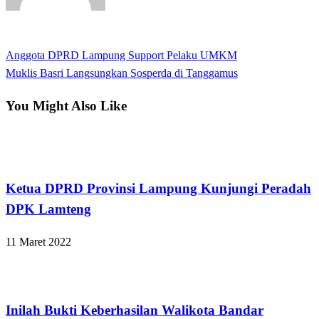
View all posts
Previous
Anggota DPRD Lampung Support Pelaku UMKM
Navigasi
Post
Next
Muklis Basri Langsungkan Sosperda di Tanggamus
pos
Post
You Might Also Like
Bandar Lampung
Ketua DPRD Provinsi Lampung Kunjungi Peradah
DPK Lamteng
11 Maret 2022
Bandar Lampung
Inilah Bukti Keberhasilan Walikota Bandar