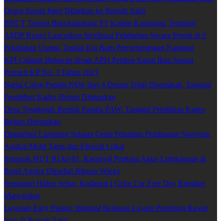
Orang Suami Isteri Dilarikan ke Rumah Sakit
BNCT Terima Benchmarking PT Kaltim Kariangau Terminal
ASDP Resmi Luncurkan Sterilisasi Pelabuhan Secara Penuh di 6
Pelabuhan Utama, Tandai Era Baru Penyeberangan Nasional
KPI Cabang Belawan desak APH Periksa Kapal Ikan Sesuai
Permen KP No. 3 Tahun 2021
Nama Calon Panitia PAW dari 4 Dusun Telah Disepakati, Tanggal
Pemilihan Kades Belum Ditetapkan
Desa Tengkujuh Bentuk Panitia PAW, Tanggal Pemilihan Kades
Belum Ditetapkan
Disparbud Lampung Selatan Gelar Pelatihan Pembuatan Souvenir,
Angkat Motif Tapis dan Filosofi Lokal
Semarak HUT RI ke-81, Karnaval Perdana Antar Lingkungan di
Bumi Agung Dipadati Ribuan Warga
Semangat Hidup Sehat, Kodaeral I Gelar Car Free Day Rangkul
Masyarakat
Layanan Eazy Paspor, Imigrasi Belawan Layani Pemohon Rawat
Inap di Rumah Sakit