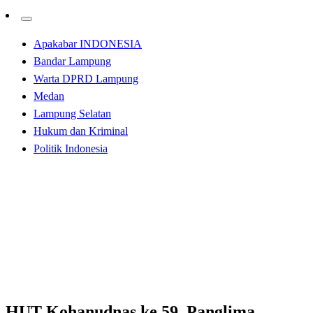
Apakabar INDONESIA
Bandar Lampung
Warta DPRD Lampung
Medan
Lampung Selatan
Hukum dan Kriminal
Politik Indonesia
Homepage
Kabar Daerah
HUT Kohanudnas ke 59, Panglima Kosekhanudnas III
Marsekal Pertama TNI Esron S.B. Sinaga Pimpin Apel
Khusus
Kabar Daerah
HUT Kohanudnas ke 59, Panglima