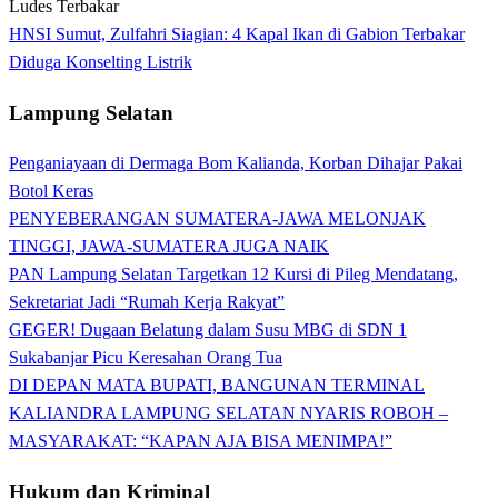
HNSI Sumut, Zulfahri Siagian: 4 Kapal Ikan di Gabion Terbakar
Diduga Konselting Listrik
Lampung Selatan
Penganiayaan di Dermaga Bom Kalianda, Korban Dihajar Pakai
Botol Keras
PENYEBERANGAN SUMATERA-JAWA MELONJAK
TINGGI, JAWA-SUMATERA JUGA NAIK
PAN Lampung Selatan Targetkan 12 Kursi di Pileg Mendatang,
Sekretariat Jadi “Rumah Kerja Rakyat”
GEGER! Dugaan Belatung dalam Susu MBG di SDN 1
Sukabanjar Picu Keresahan Orang Tua
DI DEPAN MATA BUPATI, BANGUNAN TERMINAL
KALIANDRA LAMPUNG SELATAN NYARIS ROBOH –
MASYARAKAT: “KAPAN AJA BISA MENIMPA!”
Hukum dan Kriminal