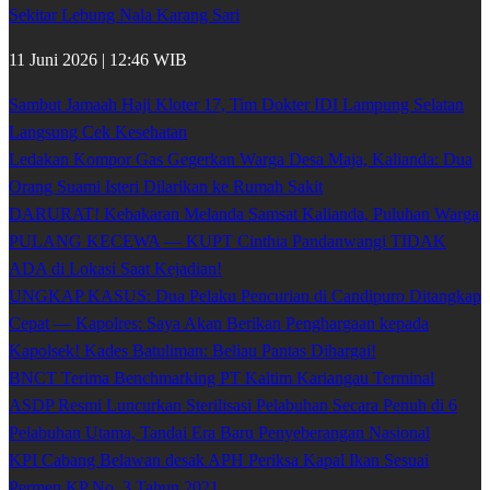
Sekitar Lebung Nala Karang Sari
11 Juni 2026 | 12:46 WIB
Sambut Jamaah Haji Kloter 17, Tim Dokter IDI Lampung Selatan
Langsung Cek Kesehatan
Ledakan Kompor Gas Gegerkan Warga Desa Maja, Kalianda: Dua
Orang Suami Isteri Dilarikan ke Rumah Sakit
DARURAT! Kebakaran Melanda Samsat Kalianda, Puluhan Warga
PULANG KECEWA — KUPT Cinthia Pandanwangi TIDAK
ADA di Lokasi Saat Kejadian!
UNGKAP KASUS: Dua Pelaku Pencurian di Candipuro Ditangkap
Cepat — Kapolres: Saya Akan Berikan Penghargaan kepada
Kapolsek! Kades Batuliman: Beliau Pantas Dihargai!
BNCT Terima Benchmarking PT Kaltim Kariangau Terminal
ASDP Resmi Luncurkan Sterilisasi Pelabuhan Secara Penuh di 6
Pelabuhan Utama, Tandai Era Baru Penyeberangan Nasional
KPI Cabang Belawan desak APH Periksa Kapal Ikan Sesuai
Permen KP No. 3 Tahun 2021