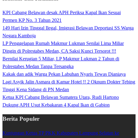
KPI Cabang Belawan desak APH Periksa Kapal Ikan Sesuai
Permen KP No. 3 Tahun 2021
149 Hari Izin Tinggal Ilegal, Imigrasi Belawan Deportasi SS Warga
Negara Kamboja
LP Penggelapan Rumah Makmur Lukman Senilai Lima Miliar
Dingin di Polrestabes Medan, CA Saksi Kunci Tersorot !!!
Bernilai Kerugian 5 Miliar, LP Makmur Lukman 2 Tahun di
Polrestabes Medan Tanpa Tersangka
Kakak dan adik Warga Pekan Labuhan Nyaris Tewas Dianiaya
Lagi Asyik Jalin Asmara di Kamar Hotel !! 2 Oknum Dokter Tebing
Tinggi Kena Sidang di PN Medan
Ketua KPI Cabang Belawan Sumatera Utara, Rudi Hartono
Dukung APH Usut Kebakaran 4 Kapal Ikan di Gabion
Berita Populer
Kunjungan Ketua TP PKK Kabupaten Lampung Selatan ke