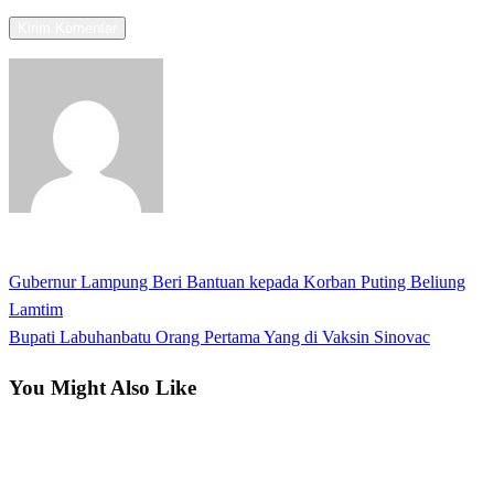
View all posts
Previous
Gubernur Lampung Beri Bantuan kepada Korban Puting Beliung
Navigasi
Post
Lamtim
pos
Next
Bupati Labuhanbatu Orang Pertama Yang di Vaksin Sinovac
Post
You Might Also Like
Kabar Daerah