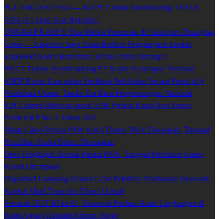
PULANG KECEWA — KUPT Cinthia Pandanwangi TIDAK
ADA di Lokasi Saat Kejadian!
UNGKAP KASUS: Dua Pelaku Pencurian di Candipuro Ditangkap
Cepat — Kapolres: Saya Akan Berikan Penghargaan kepada
Kapolsek! Kades Batuliman: Beliau Pantas Dihargai!
BNCT Terima Benchmarking PT Kaltim Kariangau Terminal
ASDP Resmi Luncurkan Sterilisasi Pelabuhan Secara Penuh di 6
Pelabuhan Utama, Tandai Era Baru Penyeberangan Nasional
KPI Cabang Belawan desak APH Periksa Kapal Ikan Sesuai
Permen KP No. 3 Tahun 2021
Nama Calon Panitia PAW dari 4 Dusun Telah Disepakati, Tanggal
Pemilihan Kades Belum Ditetapkan
Desa Tengkujuh Bentuk Panitia PAW, Tanggal Pemilihan Kades
Belum Ditetapkan
Disparbud Lampung Selatan Gelar Pelatihan Pembuatan Souvenir,
Angkat Motif Tapis dan Filosofi Lokal
Semarak HUT RI ke-81, Karnaval Perdana Antar Lingkungan di
Bumi Agung Dipadati Ribuan Warga