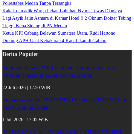
Polrestabes Medan Tanpa Tersangka
Kakak dan adik Warga Pekan Labuhan Nyaris Tewas Dianiaya
Lagi Asyik Jalin Asmara di Kamar Hotel !! 2 Oknum Dokter Tebing
Tinggi Kena Sidang di PN Medan
Ketua KPI Cabang Belawan Sumatera Utara, Rudi Hartono
Dukung APH Usut Kebakaran 4 Kapal Ikan di Gabion
Berita Populer
Kunjungan Ketua TP PKK Kabupaten Lampung Selatan ke
Penerima Bansos untuk Anak Berisiko Stunting
22 Juli 2026 | 12:50 WIB
Dugaan Kecurangan SPMB SMPN 1 Kalianda, OKP KAPI Lapor
Kejari Lampung Selatan
1 Juli 2026 | 17:05 WIB
POLRES LAMPUNG SELATAN GELAR UPACARA HUT