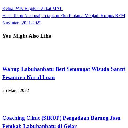
View all posts
Previous
Ketua PAN Bagikan Zakat MAL
Navigasi
Post
Next
Hasil Temu Nasional, Tetapkan Eko Pratama Menjadi Korpus BEM
pos
Post
Nusantara 2021-2022
You Might Also Like
Apakabar INDONESIA
Wabup Labuhanbatu Beri Semangat Wisuda Santri
Pesantren Nurul Iman
26 Maret 2022
Apakabar INDONESIA
Coaching Clinic (SIRUP) Pengadaan Barang Jasa
Pemkab Labuhanbatu di Gelar