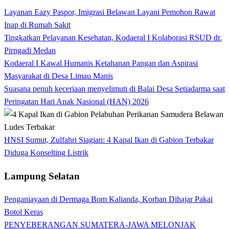
Layanan Eazy Paspor, Imigrasi Belawan Layani Pemohon Rawat
Inap di Rumah Sakit
Tingkatkan Pelayanan Kesehatan, Kodaeral I Kolaborasi RSUD dr.
Pirngadi Medan‎
Kodaeral I Kawal Humanis Ketahanan Pangan dan Aspirasi
Masyarakat di Desa Limau Manis
Suasana penuh keceriaan menyelimuti di Balai Desa Setiadarma saat
Peringatan Hari Anak Nasional (HAN) 2026
HNSI Sumut, Zulfahri Siagian: 4 Kapal Ikan di Gabion Terbakar
Diduga Konselting Listrik
Lampung Selatan
Penganiayaan di Dermaga Bom Kalianda, Korban Dihajar Pakai
Botol Keras
PENYEBERANGAN SUMATERA-JAWA MELONJAK