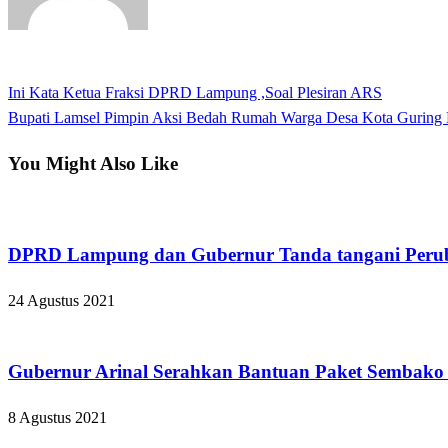
View all posts
Previous
Ini Kata Ketua Fraksi DPRD Lampung ,Soal Plesiran ARS
Navigasi
Post
Next
Bupati Lamsel Pimpin Aksi Bedah Rumah Warga Desa Kota Guring
pos
Post
You Might Also Like
Bandar Lampung
DPRD Lampung dan Gubernur Tanda tangani Perub
24 Agustus 2021
Bandar Lampung
Gubernur Arinal Serahkan Bantuan Paket Sembak
8 Agustus 2021