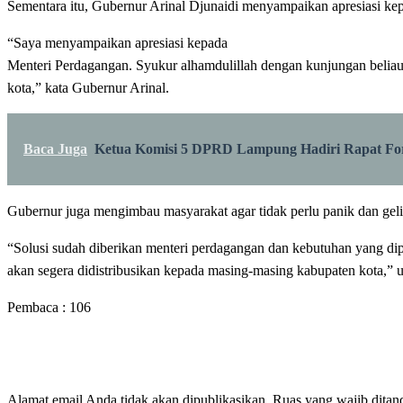
Sementara itu, Gubernur Arinal Djunaidi menyampaikan apresiasi ke
“Saya menyampaikan apresiasi kepada
Menteri Perdagangan. Syukur alhamdulillah dengan kunjungan beliau,
kota,” kata Gubernur Arinal.
Baca Juga
Ketua Komisi 5 DPRD Lampung Hadiri Rapat F
Gubernur juga mengimbau masyarakat agar tidak perlu panik dan geli
“Solusi sudah diberikan menteri perdagangan dan kebutuhan yang di
akan segera didistribusikan kepada masing-masing kabupaten kota,” u
Pembaca :
106
LEAVE A RESPONSE
Alamat email Anda tidak akan dipublikasikan.
Ruas yang wajib ditan