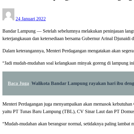
Posted
24 Januari 2022
on
Bandar Lampung — Setelah sebelumnya melakukan peninjauan langs
keterjangkauan dan ketersediaan bersama Gubernur Arinal Djunaidi
Dalam keterangannya, Menteri Perdagangan mengatakan akan segera
“Jadi mudah-mudahan soal kelangkaan minyak goreng di lampung ini 
Baca Juga
Walikota Bandar Lampung rayakan hari ibu den
Menteri Perdagangan juga menyampaikan akan memasok kebutuhan CP
yaitu PT Tunas Baru Lampung (TBL), CV Sinar Laut dan PT Domus
“Mudah-mudahan akan berangsur normal, setidaknya paling lambat m