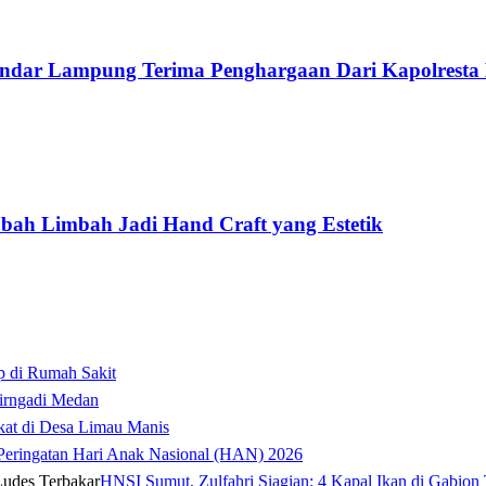
andar Lampung Terima Penghargaan Dari Kapolrest
ah Limbah Jadi Hand Craft yang Estetik
p di Rumah Sakit
irngadi Medan‎
kat di Desa Limau Manis
t Peringatan Hari Anak Nasional (HAN) 2026
HNSI Sumut, Zulfahri Siagian: 4 Kapal Ikan di Gabion 