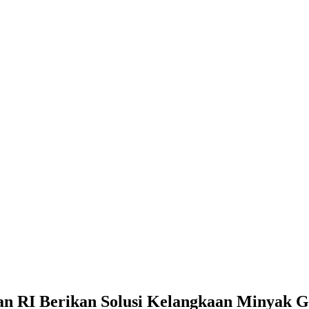
lusi Kelangkaan Minyak Goreng, Gubernur Mengapresiasi
n RI Berikan Solusi Kelangkaan Minyak G