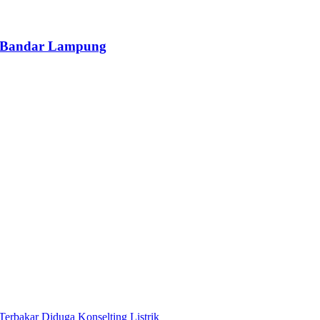
a Bandar Lampung
Terbakar Diduga Konselting Listrik