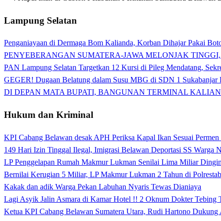
Lampung Selatan
Penganiayaan di Dermaga Bom Kalianda, Korban Dihajar Pakai Boto
PENYEBERANGAN SUMATERA-JAWA MELONJAK TINGGI,
PAN Lampung Selatan Targetkan 12 Kursi di Pileg Mendatang, Sekre
GEGER! Dugaan Belatung dalam Susu MBG di SDN 1 Sukabanjar P
DI DEPAN MATA BUPATI, BANGUNAN TERMINAL KALIAN
Hukum dan Kriminal
KPI Cabang Belawan desak APH Periksa Kapal Ikan Sesuai Permen
149 Hari Izin Tinggal Ilegal, Imigrasi Belawan Deportasi SS Warga
LP Penggelapan Rumah Makmur Lukman Senilai Lima Miliar Dingin d
Bernilai Kerugian 5 Miliar, LP Makmur Lukman 2 Tahun di Polrest
Kakak dan adik Warga Pekan Labuhan Nyaris Tewas Dianiaya
Lagi Asyik Jalin Asmara di Kamar Hotel !! 2 Oknum Dokter Tebing
Ketua KPI Cabang Belawan Sumatera Utara, Rudi Hartono Dukung 