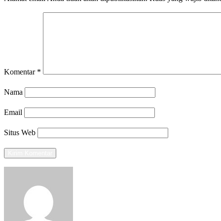
Komentar
*
Nama
Email
Situs Web