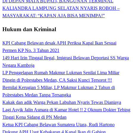
DI DEPAN MATA BUPATI, BANGUNAN TERMINAL
KALIANDRA LAMPUNG SELATAN NYARIS ROBOH –
MASYARAKAT: “KAPAN AJA BISA MENIMPA!”
Hukum dan Kriminal
KPI Cabang Belawan desak APH Periksa Kapal Ikan Sesuai
Permen KP No. 3 Tahun 2021
149 Hari Izin Tinggal Ilegal, Imigrasi Belawan Deportasi SS Warga
Negara Kamboja
LP Penggelapan Rumah Makmur Lukman Senilai Lima Miliar
Dingin di Polrestabes Medan, CA Saksi Kunci Tersorot !!!
Bernilai Kerugian 5 Miliar, LP Makmur Lukman 2 Tahun di
Polrestabes Medan Tanpa Tersangka
Kakak dan adik Warga Pekan Labuhan Nyaris Tewas Dianiaya
Lagi Asyik Jalin Asmara di Kamar Hotel !! 2 Oknum Dokter Tebing
Tinggi Kena Sidang di PN Medan
Ketua KPI Cabang Belawan Sumatera Utara, Rudi Hartono
Dukung APH Usut Kebakaran 4 Kapal Ikan di Gabion