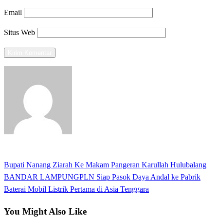
Email
Situs Web
View all posts
Previous
Bupati Nanang Ziarah Ke Makam Pangeran Karullah Hulubalang
Navigasi
Post
Next
BANDAR LAMPUNGPLN Siap Pasok Daya Andal ke Pabrik
pos
Post
Baterai Mobil Listrik Pertama di Asia Tenggara
You Might Also Like