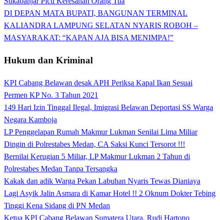
Sukabanjar Picu Keresahan Orang Tua
DI DEPAN MATA BUPATI, BANGUNAN TERMINAL
KALIANDRA LAMPUNG SELATAN NYARIS ROBOH –
MASYARAKAT: “KAPAN AJA BISA MENIMPA!”
Hukum dan Kriminal
KPI Cabang Belawan desak APH Periksa Kapal Ikan Sesuai
Permen KP No. 3 Tahun 2021
149 Hari Izin Tinggal Ilegal, Imigrasi Belawan Deportasi SS Warga
Negara Kamboja
LP Penggelapan Rumah Makmur Lukman Senilai Lima Miliar
Dingin di Polrestabes Medan, CA Saksi Kunci Tersorot !!!
Bernilai Kerugian 5 Miliar, LP Makmur Lukman 2 Tahun di
Polrestabes Medan Tanpa Tersangka
Kakak dan adik Warga Pekan Labuhan Nyaris Tewas Dianiaya
Lagi Asyik Jalin Asmara di Kamar Hotel !! 2 Oknum Dokter Tebing
Tinggi Kena Sidang di PN Medan
Ketua KPI Cabang Belawan Sumatera Utara, Rudi Hartono