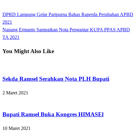
View all posts
Previous
DPRD Lampung Gelar Paripurna Bahas Raperda Perubahan APBD
Navigasi
Post
2021
pos
Next
Nanang Ermanto Sampaikan Nota Pengantar KUPA PPAS APBD
Post
TA 2021
You Might Also Like
Apakabar INDONESIA
Sekda Ramsel Serahkan Nota PLH Bupati
2 Maret 2021
Apakabar INDONESIA
Bupati Ramsel Buka Kongres HIMASEl
10 Maret 2021
Apakabar INDONESIA