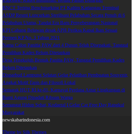
Kapolsek! Kades Batuliman: Beliau Pantas Dihargai!
BNCT Terima Benchmarking PT Kaltim Kariangau Terminal
ASDP Resmi Luncurkan Sterilisasi Pelabuhan Secara Penuh di 6
Pelabuhan Utama, Tandai Era Baru Penyeberangan Nasional
KPI Cabang Belawan desak APH Periksa Kapal Ikan Sesuai
Permen KP No. 3 Tahun 2021
Nama Calon Panitia PAW dari 4 Dusun Telah Disepakati, Tanggal
Pemilihan Kades Belum Ditetapkan
Desa Tengkujuh Bentuk Panitia PAW, Tanggal Pemilihan Kades
Belum Ditetapkan
Disparbud Lampung Selatan Gelar Pelatihan Pembuatan Souvenir,
Angkat Motif Tapis dan Filosofi Lokal
Semarak HUT RI ke-81, Karnaval Perdana Antar Lingkungan di
Bumi Agung Dipadati Ribuan Warga
Semangat Hidup Sehat, Kodaeral I Gelar Car Free Day Rangkul
Masyarakat
newskabarindonesia.com
Theme by Silk Themes