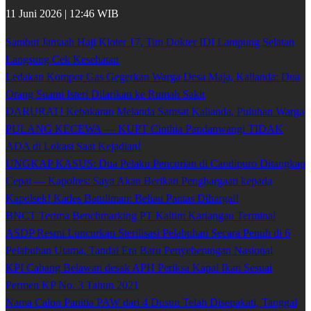
11 Juni 2026 | 12:46 WIB
Sambut Jamaah Haji Kloter 17, Tim Dokter IDI Lampung Selatan
Langsung Cek Kesehatan
Ledakan Kompor Gas Gegerkan Warga Desa Maja, Kalianda: Dua
Orang Suami Isteri Dilarikan ke Rumah Sakit
DARURAT! Kebakaran Melanda Samsat Kalianda, Puluhan Warga
PULANG KECEWA — KUPT Cinthia Pandanwangi TIDAK
ADA di Lokasi Saat Kejadian!
UNGKAP KASUS: Dua Pelaku Pencurian di Candipuro Ditangkap
Cepat — Kapolres: Saya Akan Berikan Penghargaan kepada
Kapolsek! Kades Batuliman: Beliau Pantas Dihargai!
BNCT Terima Benchmarking PT Kaltim Kariangau Terminal
ASDP Resmi Luncurkan Sterilisasi Pelabuhan Secara Penuh di 6
Pelabuhan Utama, Tandai Era Baru Penyeberangan Nasional
KPI Cabang Belawan desak APH Periksa Kapal Ikan Sesuai
Permen KP No. 3 Tahun 2021
Nama Calon Panitia PAW dari 4 Dusun Telah Disepakati, Tanggal