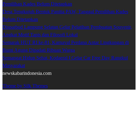
Pemilihan Kades Belum Ditetapkan
Desa Tengkujuh Bentuk Panitia PAW, Tanggal Pemilihan Kades
Belum Ditetapkan
Disparbud Lampung Selatan Gelar Pelatihan Pembuatan Souvenir,
Angkat Motif Tapis dan Filosofi Lokal
Semarak HUT RI ke-81, Karnaval Perdana Antar Lingkungan di
Bumi Agung Dipadati Ribuan Warga
Semangat Hidup Sehat, Kodaeral I Gelar Car Free Day Rangkul
Masyarakat
newskabarindonesia.com
Theme by Silk Themes