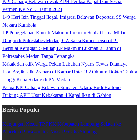
KPI Cabang Belawan desak APH Periksa Kapal Ikan Sesuai
Permen KP No. 3 Tahun 2021
149 Hari Izin Tinggal Ilegal, Imigrasi Belawan Deportasi SS Warga
Negara Kamboja
LP Penggelapan Rumah Makmur Lukman Senilai Lima Miliar
Dingin di Polrestabes Medan, CA Saksi Kunci Tersorot !!!
Bernilai Kerugian 5 Miliar, LP Makmur Lukman 2 Tahun di
Polrestabes Medan Tanpa Tersangka
Kakak dan adik Warga Pekan Labuhan Nyaris Tewas Dianiaya
Lagi Asyik Jalin Asmara di Kamar Hotel !! 2 Oknum Dokter Tebing
Tinggi Kena Sidang di PN Medan
Ketua KPI Cabang Belawan Sumatera Utara, Rudi Hartono
Dukung APH Usut Kebakaran 4 Kapal Ikan di Gabion
Berita Populer
Kunjungan Ketua TP PKK Kabupaten Lampung Selatan ke
Penerima Bansos untuk Anak Berisiko Stunting