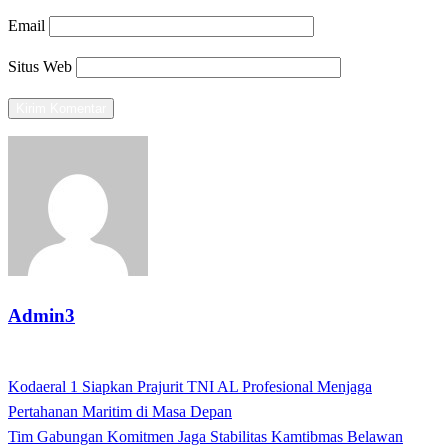
Email
Situs Web
Admin3
View all posts
Previous
Kodaeral 1 Siapkan Prajurit TNI AL Profesional Menjaga
Navigasi
Post
Pertahanan Maritim di Masa Depan
pos
Next
Tim Gabungan Komitmen Jaga Stabilitas Kamtibmas Belawan