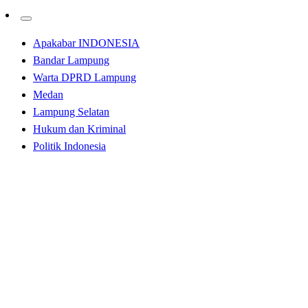
Apakabar INDONESIA
Bandar Lampung
Warta DPRD Lampung
Medan
Lampung Selatan
Hukum dan Kriminal
Politik Indonesia
Homepage
Tak Berkategori
Baznas Lampung Selatan Salurkan Bantuan, Dorong
Pemberdayaan Ekonomi Masyarakat
Tak Berkategori