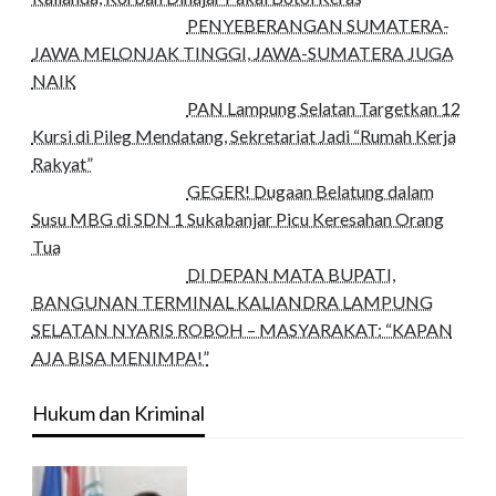
PENYEBERANGAN SUMATERA-
JAWA MELONJAK TINGGI, JAWA-SUMATERA JUGA
NAIK
PAN Lampung Selatan Targetkan 12
Kursi di Pileg Mendatang, Sekretariat Jadi “Rumah Kerja
Rakyat”
GEGER! Dugaan Belatung dalam
Susu MBG di SDN 1 Sukabanjar Picu Keresahan Orang
Tua
DI DEPAN MATA BUPATI,
BANGUNAN TERMINAL KALIANDRA LAMPUNG
SELATAN NYARIS ROBOH – MASYARAKAT: “KAPAN
AJA BISA MENIMPA!”
Hukum dan Kriminal