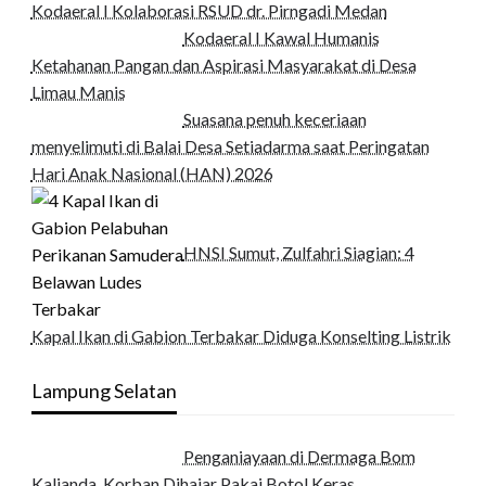
Kodaeral I Kolaborasi RSUD dr. Pirngadi Medan‎
Kodaeral I Kawal Humanis
Ketahanan Pangan dan Aspirasi Masyarakat di Desa
Limau Manis
Suasana penuh keceriaan
menyelimuti di Balai Desa Setiadarma saat Peringatan
Hari Anak Nasional (HAN) 2026
HNSI Sumut, Zulfahri Siagian: 4
Kapal Ikan di Gabion Terbakar Diduga Konselting Listrik
Lampung Selatan
Penganiayaan di Dermaga Bom
Kalianda, Korban Dihajar Pakai Botol Keras