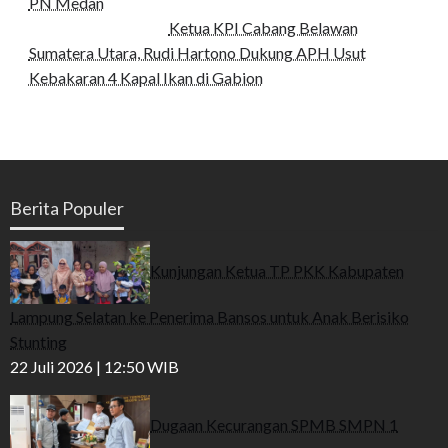
PN Medan
Ketua KPI Cabang Belawan
Sumatera Utara, Rudi Hartono Dukung APH Usut
Kebakaran 4 Kapal Ikan di Gabion
Berita Populer
Kunjungan Ketua TP PKK Kabupaten
Lampung Selatan ke Penerima Bansos untuk Anak Berisiko
Stunting
22 Juli 2026 | 12:50 WIB
Dugaan Kecurangan SPMB SMPN 1