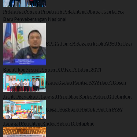
Pelabuhan Secara Penuh di 6 Pelabuhan Utama, Tandai Era
Baru Penyeberangan Nasional
KPI Cabang Belawan desak APH Periksa
Kapal Ikan Sesuai Permen KP No. 3 Tahun 2021
Nama Calon Panitia PAW dari 4 Dusun
Telah Disepakati, Tanggal Pemilihan Kades Belum Ditetapkan
Desa Tengkujuh Bentuk Panitia PAW,
Tanggal Pemilihan Kades Belum Ditetapkan