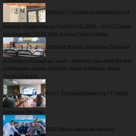
DARURAT! Kebakaran Melanda Samsat
Kalianda, Puluhan Warga PULANG KECEWA — KUPT Cinthia
Pandanwangi TIDAK ADA di Lokasi Saat Kejadian!
UNGKAP KASUS: Dua Pelaku Pencurian
di Candipuro Ditangkap Cepat — Kapolres: Saya Akan Berikan
Penghargaan kepada Kapolsek! Kades Batuliman: Beliau
Pantas Dihargai!
BNCT Terima Benchmarking PT Kaltim
Kariangau Terminal
ASDP Resmi Luncurkan Sterilisasi