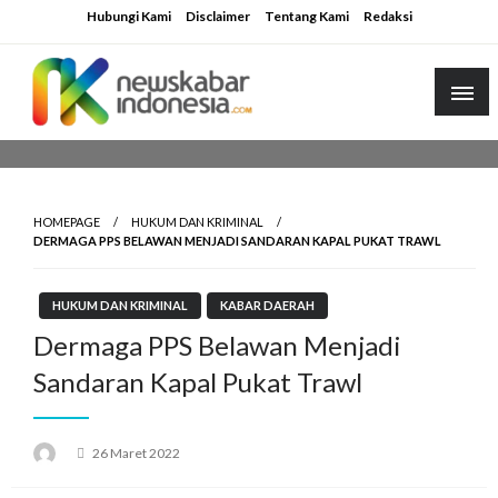
Skip
Hubungi Kami
Disclaimer
Tentang Kami
Redaksi
to
content
HOMEPAGE
HUKUM DAN KRIMINAL
DERMAGA PPS BELAWAN MENJADI SANDARAN KAPAL PUKAT TRAWL
HUKUM DAN KRIMINAL
KABAR DAERAH
Dermaga PPS Belawan Menjadi
Sandaran Kapal Pukat Trawl
Posted
26 Maret 2022
on