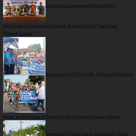
Disparbud Lampung Selatan Gelar
Pelatihan Pembuatan Souvenir, Angkat Motif Tapis dan
Filosofi Lokal
Semarak HUT RI ke-81, Karnaval Perdana
Antar Lingkungan di Bumi Agung Dipadati Ribuan Warga
Semangat Hidup Sehat, Kodaeral I Gelar