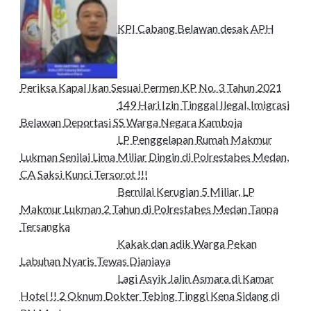
KPI Cabang Belawan desak APH
Periksa Kapal Ikan Sesuai Permen KP No. 3 Tahun 2021
149 Hari Izin Tinggal Ilegal, Imigrasi
Belawan Deportasi SS Warga Negara Kamboja
LP Penggelapan Rumah Makmur
Lukman Senilai Lima Miliar Dingin di Polrestabes Medan,
CA Saksi Kunci Tersorot !!!
Bernilai Kerugian 5 Miliar, LP
Makmur Lukman 2 Tahun di Polrestabes Medan Tanpa
Tersangka
Kakak dan adik Warga Pekan
Labuhan Nyaris Tewas Dianiaya
Lagi Asyik Jalin Asmara di Kamar
Hotel !! 2 Oknum Dokter Tebing Tinggi Kena Sidang di