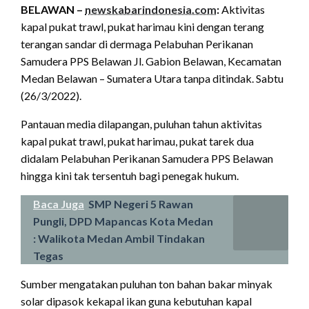
BELAWAN –
newskabarindonesia.com
:
Aktivitas
kapal pukat trawl, pukat harimau kini dengan terang
terangan sandar di dermaga Pelabuhan Perikanan
Samudera PPS Belawan Jl. Gabion Belawan, Kecamatan
Medan Belawan – Sumatera Utara tanpa ditindak. Sabtu
(26/3/2022).
Pantauan media dilapangan, puluhan tahun aktivitas
kapal pukat trawl, pukat harimau, pukat tarek dua
didalam Pelabuhan Perikanan Samudera PPS Belawan
hingga kini tak tersentuh bagi penegak hukum.
Baca Juga
SMP Negeri 5 Rawan
Pungli, DPD Mapancas Kota Medan
: Walikota Medan Ambil Tindakan
Tegas
Sumber mengatakan puluhan ton bahan bakar minyak
solar dipasok kekapal ikan guna kebutuhan kapal