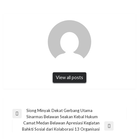
View all posts
Navigasi
Siong Minyak Dekat Gerbang Utama
Previous
Sinarmas Belawan Seakan Kebal Hukum
pos
Post
Camat Medan Belawan Apresiasi Kegiatan
Next
Bahkti Sosial dari Kolaborasi 13 Organisasi
Post