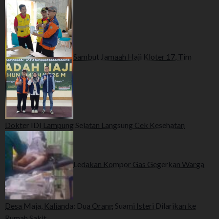
Sambut Jamaah Haji Kloter 17, Tim
Dokter IDI Lampung Selatan Langsung Cek Kesehatan
Ledakan Kompor Gas Gegerkan Warga
Desa Maja, Kalianda: Dua Orang Suami Isteri Dilarikan ke
Rumah Sakit