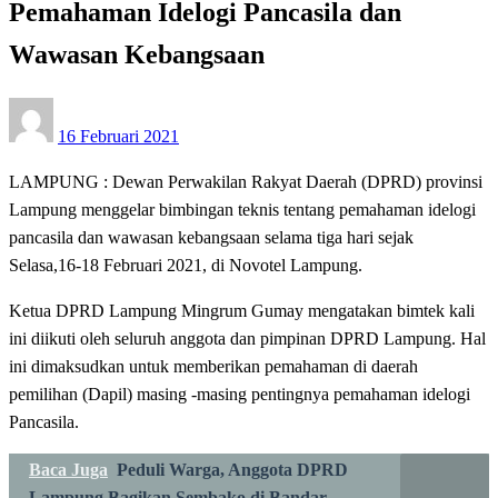
Pemahaman Idelogi Pancasila dan
Wawasan Kebangsaan
Posted
16 Februari 2021
on
LAMPUNG : Dewan Perwakilan Rakyat Daerah (DPRD) provinsi
Lampung menggelar bimbingan teknis tentang pemahaman idelogi
pancasila dan wawasan kebangsaan selama tiga hari sejak
Selasa,16-18 Februari 2021, di Novotel Lampung.
Ketua DPRD Lampung Mingrum Gumay mengatakan bimtek kali
ini diikuti oleh seluruh anggota dan pimpinan DPRD Lampung. Hal
ini dimaksudkan untuk memberikan pemahaman di daerah
pemilihan (Dapil) masing -masing pentingnya pemahaman idelogi
Pancasila.
Baca Juga
Peduli Warga, Anggota DPRD
Lampung Bagikan Sembako di Bandar