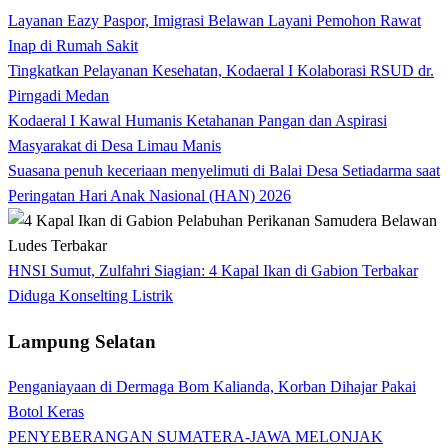
Layanan Eazy Paspor, Imigrasi Belawan Layani Pemohon Rawat
Inap di Rumah Sakit
Tingkatkan Pelayanan Kesehatan, Kodaeral I Kolaborasi RSUD dr.
Pirngadi Medan‎
Kodaeral I Kawal Humanis Ketahanan Pangan dan Aspirasi
Masyarakat di Desa Limau Manis
Suasana penuh keceriaan menyelimuti di Balai Desa Setiadarma saat
Peringatan Hari Anak Nasional (HAN) 2026
HNSI Sumut, Zulfahri Siagian: 4 Kapal Ikan di Gabion Terbakar
Diduga Konselting Listrik
Lampung Selatan
Penganiayaan di Dermaga Bom Kalianda, Korban Dihajar Pakai
Botol Keras
PENYEBERANGAN SUMATERA-JAWA MELONJAK