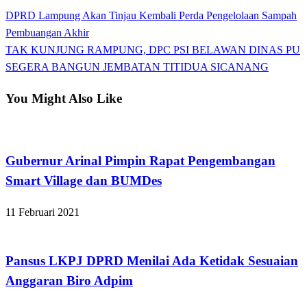
Previous
DPRD Lampung Akan Tinjau Kembali Perda Pengelolaan Sampah
Navigasi
Post
Pembuangan Akhir
pos
Next
TAK KUNJUNG RAMPUNG, DPC PSI BELAWAN DINAS PU
Post
SEGERA BANGUN JEMBATAN TITIDUA SICANANG
You Might Also Like
Apakabar INDONESIA
Gubernur Arinal Pimpin Rapat Pengembangan
Smart Village dan BUMDes
11 Februari 2021
Apakabar INDONESIA
Pansus LKPJ DPRD Menilai Ada Ketidak Sesuaian
Anggaran Biro Adpim