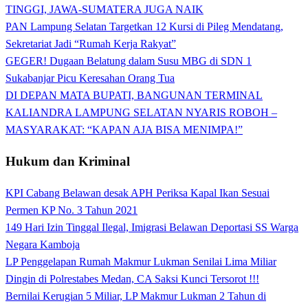
TINGGI, JAWA-SUMATERA JUGA NAIK
PAN Lampung Selatan Targetkan 12 Kursi di Pileg Mendatang,
Sekretariat Jadi “Rumah Kerja Rakyat”
GEGER! Dugaan Belatung dalam Susu MBG di SDN 1
Sukabanjar Picu Keresahan Orang Tua
DI DEPAN MATA BUPATI, BANGUNAN TERMINAL
KALIANDRA LAMPUNG SELATAN NYARIS ROBOH –
MASYARAKAT: “KAPAN AJA BISA MENIMPA!”
Hukum dan Kriminal
KPI Cabang Belawan desak APH Periksa Kapal Ikan Sesuai
Permen KP No. 3 Tahun 2021
149 Hari Izin Tinggal Ilegal, Imigrasi Belawan Deportasi SS Warga
Negara Kamboja
LP Penggelapan Rumah Makmur Lukman Senilai Lima Miliar
Dingin di Polrestabes Medan, CA Saksi Kunci Tersorot !!!
Bernilai Kerugian 5 Miliar, LP Makmur Lukman 2 Tahun di