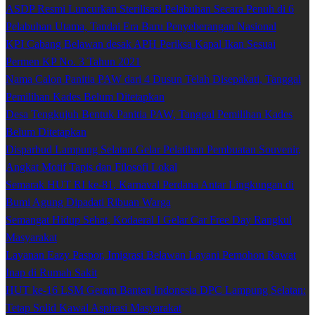
ASDP Resmi Luncurkan Sterilisasi Pelabuhan Secara Penuh di 6
Pelabuhan Utama, Tandai Era Baru Penyeberangan Nasional
KPI Cabang Belawan desak APH Periksa Kapal Ikan Sesuai
Permen KP No. 3 Tahun 2021
Nama Calon Panitia PAW dari 4 Dusun Telah Disepakati, Tanggal
Pemilihan Kades Belum Ditetapkan
Desa Tengkujuh Bentuk Panitia PAW, Tanggal Pemilihan Kades
Belum Ditetapkan
Disparbud Lampung Selatan Gelar Pelatihan Pembuatan Souvenir,
Angkat Motif Tapis dan Filosofi Lokal
Semarak HUT RI ke-81, Karnaval Perdana Antar Lingkungan di
Bumi Agung Dipadati Ribuan Warga
Semangat Hidup Sehat, Kodaeral I Gelar Car Free Day Rangkul
Masyarakat
Layanan Eazy Paspor, Imigrasi Belawan Layani Pemohon Rawat
Inap di Rumah Sakit
HUT ke-16 LSM Geram Banten Indonesia DPC Lampung Selatan:
Tetap Solid Kawal Aspirasi Masyarakat