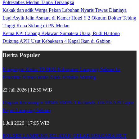
Polrestabes Medan Tanpa Tersangka
Kakak dan adik Warga Pekan Labuhan Nyaris Tewas Dianiaya
Lagi Asyik Jalin Asmara di Kamar Hotel !! 2 Oknum Dokter Tebing
Tinggi Kena Sidang di PN Medan
Ketua KPI Cabang Belawan Sumatera Utara, Rudi Hartono
Dukung APH Usut Kebakaran 4 Kapal Ikan di Gabion
Berita Populer
Kunjungan Ketua TP PKK Kabupaten Lampung Selatan ke
Penerima Bansos untuk Anak Berisiko Stunting
22 Juli 2026 | 12:50 WIB
Dugaan Kecurangan SPMB SMPN 1 Kalianda, OKP KAPI Lapor
Kejari Lampung Selatan
1 Juli 2026 | 17:05 WIB
POLRES LAMPUNG SELATAN GELAR UPACARA HUT