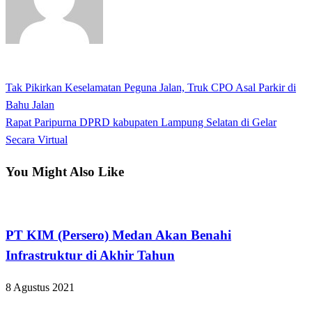
View all posts
Previous
Tak Pikirkan Keselamatan Peguna Jalan, Truk CPO Asal Parkir di
Navigasi
Post
Bahu Jalan
pos
Next
Rapat Paripurna DPRD kabupaten Lampung Selatan di Gelar
Post
Secara Virtual
You Might Also Like
Apakabar INDONESIA
PT KIM (Persero) Medan Akan Benahi
Infrastruktur di Akhir Tahun
8 Agustus 2021