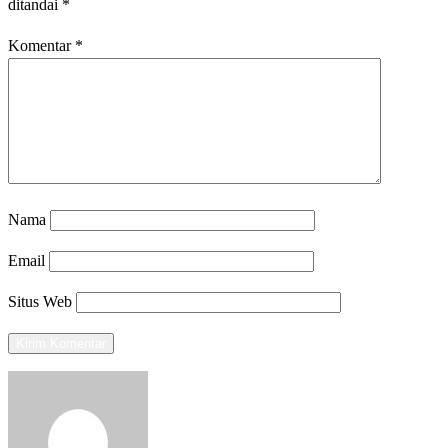
ditandai
*
Komentar
*
Nama
Email
Situs Web