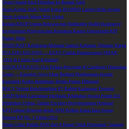
Orang Suami Isteri Dilarikan ke Rumah Sakit
Reses Kedua 2026: Wakil Ketua III DPRD Lamsel Bella Jayanti
Serap Aspirasi Warga Way Urang
Kepala KSOP Utama Belawan dan Stekholder Hadiri Kampanye
Keselamatan Pelayaran dan Resmikan Kantor Operasional KPI
Danau Toba
DARURAT! Kebakaran Melanda Samsat Kalianda, Puluhan Warga
PULANG KECEWA — KUPT Cinthia Pandanwangi TIDAK
ADA di Lokasi Saat Kejadian!
UNGKAP KASUS: Dua Pelaku Pencurian di Candipuro Ditangkap
Cepat — Kapolres: Saya Akan Berikan Penghargaan kepada
Kapolsek! Kades Batuliman: Beliau Pantas Dihargai!
BNCT Terima Benchmarking PT Kaltim Kariangau Terminal
ASDP Resmi Luncurkan Sterilisasi Pelabuhan Secara Penuh di 6
Pelabuhan Utama, Tandai Era Baru Penyeberangan Nasional
KPI Cabang Belawan desak APH Periksa Kapal Ikan Sesuai
Permen KP No. 3 Tahun 2021
Nama Calon Panitia PAW dari 4 Dusun Telah Disepakati, Tanggal