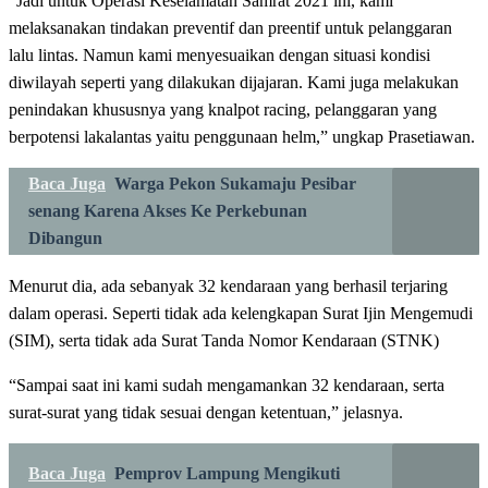
“Jadi untuk Operasi Keselamatan Samrat 2021 ini, kami
melaksanakan tindakan preventif dan preentif untuk pelanggaran
lalu lintas. Namun kami menyesuaikan dengan situasi kondisi
diwilayah seperti yang dilakukan dijajaran. Kami juga melakukan
penindakan khususnya yang knalpot racing, pelanggaran yang
berpotensi lakalantas yaitu penggunaan helm,” ungkap Prasetiawan.
Baca Juga
Warga Pekon Sukamaju Pesibar
senang Karena Akses Ke Perkebunan
Dibangun
Menurut dia, ada sebanyak 32 kendaraan yang berhasil terjaring
dalam operasi. Seperti tidak ada kelengkapan Surat Ijin Mengemudi
(SIM), serta tidak ada Surat Tanda Nomor Kendaraan (STNK)
“Sampai saat ini kami sudah mengamankan 32 kendaraan, serta
surat-surat yang tidak sesuai dengan ketentuan,” jelasnya.
Baca Juga
Pemprov Lampung Mengikuti