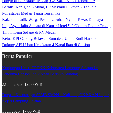
Dingin di Polrestabes Medan, CA Saksi Kunci Tersorot !!!
Bernilai Kerugian 5 Miliar, LP Makmur Lukman 2 Tahun di
Polrestabes Medan Tanpa Tersangka
Kakak dan adik Warga Pekan Labuhan Nyaris Tewas Dianiaya
Lagi Asyik Jalin Asmara di Kamar Hotel !! 2 Oknum Dokter Tebing
Tinggi Kena Sidang di PN Medan
Ketua KPI Cabang Belawan Sumatera Utara, Rudi Hartono
Dukung APH Usut Kebakaran 4 Kapal Ikan di Gabion
Berita Populer
Kunjungan Ketua TP PKK Kabupaten Lampung Selatan ke
Penerima Bansos untuk Anak Berisiko Stunting
22 Juli 2026 | 12:50 WIB
Dugaan Kecurangan SPMB SMPN 1 Kalianda, OKP KAPI Lapor
Kejari Lampung Selatan
1 Juli 2026 | 17:05 WIB