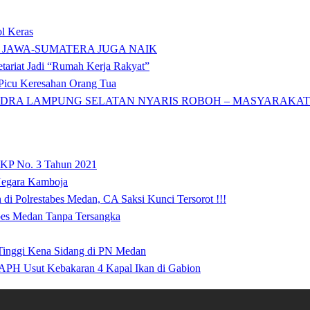
l Keras
 JAWA-SUMATERA JUGA NAIK
tariat Jadi “Rumah Kerja Rakyat”
icu Keresahan Orang Tua
DRA LAMPUNG SELATAN NYARIS ROBOH – MASYARAKAT: 
 KP No. 3 Tahun 2021
 Negara Kamboja
i Polrestabes Medan, CA Saksi Kunci Tersorot !!!
abes Medan Tanpa Tersangka
 Tinggi Kena Sidang di PN Medan
APH Usut Kebakaran 4 Kapal Ikan di Gabion