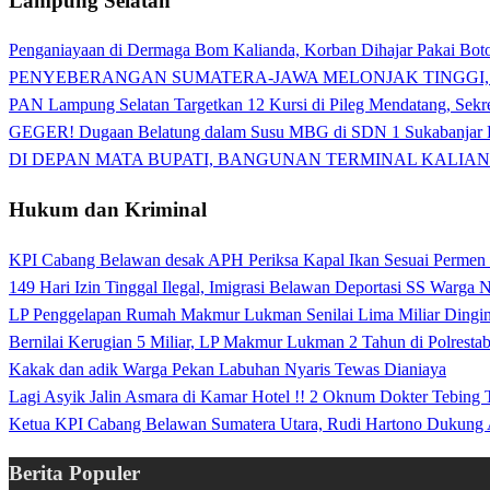
Lampung Selatan
Penganiayaan di Dermaga Bom Kalianda, Korban Dihajar Pakai Boto
PENYEBERANGAN SUMATERA-JAWA MELONJAK TINGGI,
PAN Lampung Selatan Targetkan 12 Kursi di Pileg Mendatang, Sekre
GEGER! Dugaan Belatung dalam Susu MBG di SDN 1 Sukabanjar P
DI DEPAN MATA BUPATI, BANGUNAN TERMINAL KALIAN
Hukum dan Kriminal
KPI Cabang Belawan desak APH Periksa Kapal Ikan Sesuai Permen
149 Hari Izin Tinggal Ilegal, Imigrasi Belawan Deportasi SS Warga
LP Penggelapan Rumah Makmur Lukman Senilai Lima Miliar Dingin d
Bernilai Kerugian 5 Miliar, LP Makmur Lukman 2 Tahun di Polrest
Kakak dan adik Warga Pekan Labuhan Nyaris Tewas Dianiaya
Lagi Asyik Jalin Asmara di Kamar Hotel !! 2 Oknum Dokter Tebing
Ketua KPI Cabang Belawan Sumatera Utara, Rudi Hartono Dukung 
Berita Populer