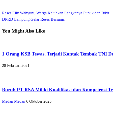
View all posts
Previous
Reses Elly Wahyuni, Warga Keluhkan Langkanya Pupuk dan Bibit
Navigasi
Post
Next
DPRD Lampung Gelar Reses Bersama
pos
Post
You Might Also Like
Kabar Daerah
1 Orang KSB Tewas, Terjadi Kontak Tembak TNI D
28 Februari 2021
Apakabar INDONESIA
Buruh PT RSA Miliki Kualifikasi dan Kompetensi T
Medan Medan
6 Oktober 2025