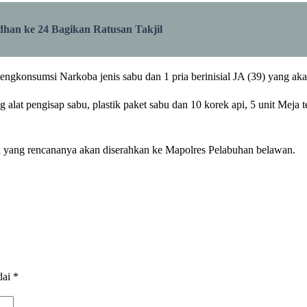
an ke 24 Bagikan Ratusan Takjil
engkonsumsi Narkoba jenis sabu dan 1 pria berinisial JA (39) yang a
alat pengisap sabu, plastik paket sabu dan 10 korek api, 5 unit Meja
n yang rencananya akan diserahkan ke Mapolres Pelabuhan belawan.
dai
*