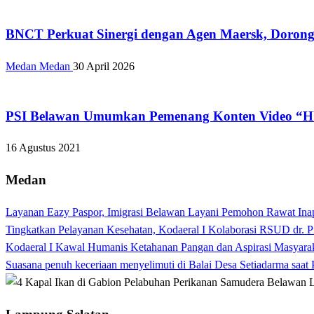
Bisnis
BNCT Perkuat Sinergi dengan Agen Maersk, Dorong
Medan Medan
30 April 2026
Kabar Daerah
PSI Belawan Umumkan Pemenang Konten Video “H
16 Agustus 2021
Medan
Layanan Eazy Paspor, Imigrasi Belawan Layani Pemohon Rawat Ina
Tingkatkan Pelayanan Kesehatan, Kodaeral I Kolaborasi RSUD dr. P
Kodaeral I Kawal Humanis Ketahanan Pangan dan Aspirasi Masyara
Suasana penuh keceriaan menyelimuti di Balai Desa Setiadarma saa