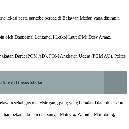
erta lokasi pesta narkoba berada di Belawan Medan yang dipimpin
mpin oleh Danpomal Lantamal I Letkol Laut (PM) Desy Arnaz,
M Angkatan Darat (POM AD), POM Angkatan Udara (POM AU), Polres
aftar di Dinsos Medan
lawan sekaligus menyisir gang-gang yang berada di daerah tersebut.
elurahan pekan labuhan dan sungai Mati Gg. Wahidin Martubung,