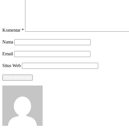
Komentar
*
Nama
Email
Situs Web