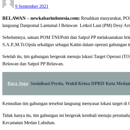
9 September 2021
on
BELAWAN – newkabarindonesia.com:
Resahkan masyarakat, POM 
langsung Danpomal Lantamal I Belawan Letkol Laut (PM) Desy Arna
Sebelumnya, satuan POM TNI/Polri dan Satpol PP melaksanakan brief
S.A.P.,M.Tr.Opsla sekaligus sebagai Katim dalam operasi gabungan t
Setelah itu, tim gabungan bergerak menuju lokasi Target Operas
Belawan dan Satpol PP Belawan.
Baca Juga
Sosialisasi Perda, Wakil Ketua DPRD Kota Meda
Kemudian tim gabungan tersebut langsung menyasar lokasi target di 
Tidak hanya itu, tim gabungan ini bergerak kembali menuju perumaha
Kecamatan Medan Labuhan.