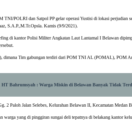
TNI/POLRI dan Satpol PP gelar operasi Yustisi di lokasi perjudian s
z, S.A.P.,M.Tr.Opsla. Kamis (9/9/2021).
ing di kantor Polisi Militer Angkatan Laut Lantamal I Belawan dipi
ersebut.
i (TO), dimana Tim gabungan terdiri dari POM TNI AL (POMAL), PO
n HT Bahrumsyah : Warga Miskin di Belawan Banyak Tidak Terd
Gg. 2 Paloh Jalan Selebes, Kelurahan Belawan II, Kecamatan Medan Be
n warga yang di pinggiran sungai deli tepatnya di belakang kantor k