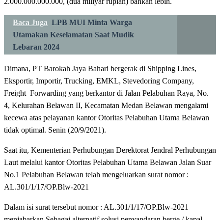
2.000.000.000.000, (dua miliyar rupiah) bahkan lebih.
Baca Juga
LPB MUI Minta Warga
Utamakan Keselamatan Saat Mudik
Lebaran 2024
Dimana, PT Barokah Jaya Bahari bergerak di Shipping Lines,
Eksportir, Importir, Trucking, EMKL, Stevedoring Company,
Freight Forwarding yang berkantor di Jalan Pelabuhan Raya, No.
4, Kelurahan Belawan II, Kecamatan Medan Belawan mengalami
kecewa atas pelayanan kantor Otoritas Pelabuhan Utama Belawan
tidak optimal. Senin (20/9/2021).
Saat itu, Kementerian Perhubungan Derektorat Jendral Perhubungan
Laut melalui kantor Otoritas Pelabuhan Utama Belawan Jalan Suar
No.1 Pelabuhan Belawan telah mengeluarkan surat nomor :
AL.301/1/17/OP.Blw-2021
Dalam isi surat tersebut nomor : AL.301/1/17/OP.Blw-2021
menjabarkan Sebagai alternatif solusi penyandaran berge / kapal