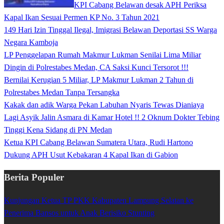
KPI Cabang Belawan desak APH Periksa
Kapal Ikan Sesuai Permen KP No. 3 Tahun 2021
149 Hari Izin Tinggal Ilegal, Imigrasi Belawan Deportasi SS Warga
Negara Kamboja
LP Penggelapan Rumah Makmur Lukman Senilai Lima Miliar
Dingin di Polrestabes Medan, CA Saksi Kunci Tersorot !!!
Bernilai Kerugian 5 Miliar, LP Makmur Lukman 2 Tahun di
Polrestabes Medan Tanpa Tersangka
Kakak dan adik Warga Pekan Labuhan Nyaris Tewas Dianiaya
Lagi Asyik Jalin Asmara di Kamar Hotel !! 2 Oknum Dokter Tebing
Tinggi Kena Sidang di PN Medan
Ketua KPI Cabang Belawan Sumatera Utara, Rudi Hartono
Dukung APH Usut Kebakaran 4 Kapal Ikan di Gabion
Berita Populer
Kunjungan Ketua TP PKK Kabupaten Lampung Selatan ke
Penerima Bansos untuk Anak Berisiko Stunting