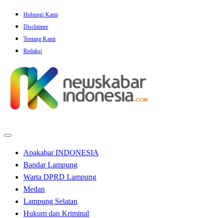
Skip
Hubungi Kami
to
Disclaimer
content
Tentang Kami
Redaksi
Apakabar INDONESIA
Bandar Lampung
Warta DPRD Lampung
Medan
Lampung Selatan
Hukum dan Kriminal