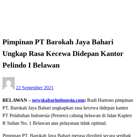
Pimpinan PT Barokah Jaya Bahari Ungkap Rasa
Kecewa Didepan Kantor Pelindo I Belawan
Apakabar INDONESIA
Pimpinan PT Barokah Jaya Bahari
Ungkap Rasa Kecewa Didepan Kantor
Pelindo I Belawan
Posted
22 September 2021
on
BELAWAN –
newskabarindonesia.com
:
Rudi Hartono pimpinan
PT. Barokah Jaya Bahari ungkapkan rasa kecewa didepan kantor
PT Pelabuhan Indonesia (Persero) cabang belawan di Jalan Kapten
R Sulian No. 1 Belawan atas pelayanan tidak optimal.
Pimpinan PT. Barokah Jaya Bahari merasa dizolimi secara sepihak