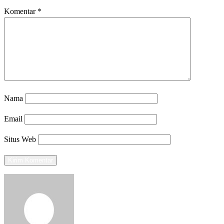
Komentar
*
Nama
Email
Situs Web