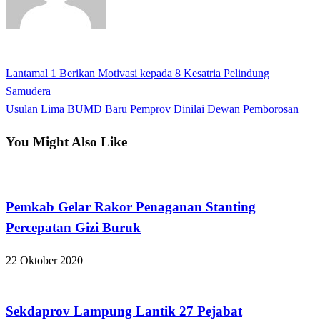
View all posts
Previous
Lantamal 1 Berikan Motivasi kepada 8 Kesatria Pelindung
Navigasi
Post
Samudera
pos
Next
Usulan Lima BUMD Baru Pemprov Dinilai Dewan Pemborosan
Post
You Might Also Like
Apakabar INDONESIA
Pemkab Gelar Rakor Penaganan Stanting
Percepatan Gizi Buruk
22 Oktober 2020
Apakabar INDONESIA
Sekdaprov Lampung Lantik 27 Pejabat