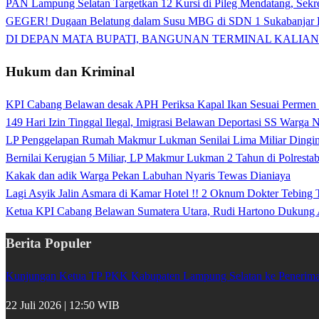
PAN Lampung Selatan Targetkan 12 Kursi di Pileg Mendatang, Sekre
GEGER! Dugaan Belatung dalam Susu MBG di SDN 1 Sukabanjar P
DI DEPAN MATA BUPATI, BANGUNAN TERMINAL KALIAN
Hukum dan Kriminal
KPI Cabang Belawan desak APH Periksa Kapal Ikan Sesuai Permen
149 Hari Izin Tinggal Ilegal, Imigrasi Belawan Deportasi SS Warga
LP Penggelapan Rumah Makmur Lukman Senilai Lima Miliar Dingin d
Bernilai Kerugian 5 Miliar, LP Makmur Lukman 2 Tahun di Polrest
Kakak dan adik Warga Pekan Labuhan Nyaris Tewas Dianiaya
Lagi Asyik Jalin Asmara di Kamar Hotel !! 2 Oknum Dokter Tebing
Ketua KPI Cabang Belawan Sumatera Utara, Rudi Hartono Dukung 
Berita Populer
Kunjungan Ketua TP PKK Kabupaten Lampung Selatan ke Penerima 
22 Juli 2026 | 12:50 WIB