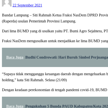
22 September 2021
on
Bandar Lampung – Siti Rahmah Ketua Fraksi NasDem DPRD Provin
(Raperda) usulan Pemerintah Provinsi Lampung.
Dari lima BUMD yang di usulkan yaitu PT. Bumi Agro Sejahtera, P
Fraksi NasDem mengusulkan untuk menjadikan ke lima BUMD yang dib
Baca Juga
Budhi Condrowati: Hari Buruh Simbol Perjuangan
“Supaya tidak mengganggu keuangan daerah dengan mengeluarkan b
holding,” kata Siti Rahmah. Selasa (21/09)
Dengan keadaan perekonomian di tengah pandemi covid-19, BUMD ya
Baca Juga
Pengukuhan 5 Bunda PAUD Kabupaten/Kota 2021