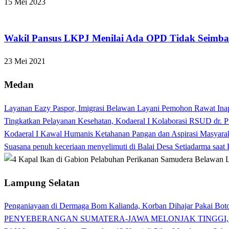
15 Mei 2023
Apakabar INDONESIA
Wakil Pansus LKPJ Menilai Ada OPD Tidak Seimb
23 Mei 2021
Medan
Layanan Eazy Paspor, Imigrasi Belawan Layani Pemohon Rawat Ina
Tingkatkan Pelayanan Kesehatan, Kodaeral I Kolaborasi RSUD dr. P
Kodaeral I Kawal Humanis Ketahanan Pangan dan Aspirasi Masyara
Suasana penuh keceriaan menyelimuti di Balai Desa Setiadarma saa
Lampung Selatan
Penganiayaan di Dermaga Bom Kalianda, Korban Dihajar Pakai Boto
PENYEBERANGAN SUMATERA-JAWA MELONJAK TINGGI,