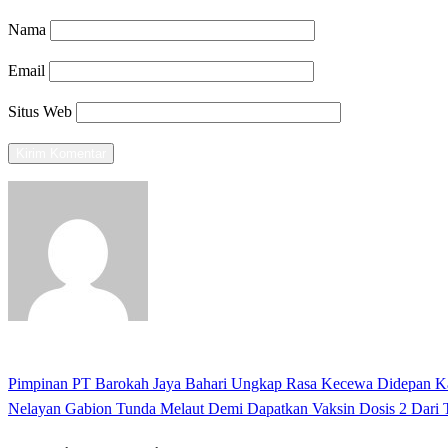
Nama
Email
Situs Web
View all posts
Previous
Pimpinan PT Barokah Jaya Bahari Ungkap Rasa Kecewa Didepan Ka
Navigasi
Post
Next
Nelayan Gabion Tunda Melaut Demi Dapatkan Vaksin Dosis 2 Dari 
pos
Post