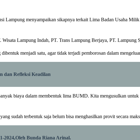
si Lampung menyampaikan sikapnya terkait Lima Badan Usaha Mili
T. Wisata Lampung Indah, PT. Trans Lampung Berjaya, PT. Lampung 
entuk menjadi satu, agar tidak terjadi pemborosan dalam mengeluar
 dan Refleksi Keadilan
anyak biaya dalam membentuk lima BUMD. Kita mengusulkan untuk m
ng sudah terbentuk saja belum bisa menghasilkan provit secara mak
-2024,Oleh Bunda Riana Arinal.