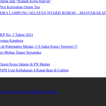
tariat Jadi “Rumah Kerja Rakyat”
icu Keresahan Orang Tua
DRA LAMPUNG SELATAN NYARIS ROBOH – MASYARAKAT: 
 KP No. 3 Tahun 2021
 Negara Kamboja
i Polrestabes Medan, CA Saksi Kunci Tersorot !!!
abes Medan Tanpa Tersangka
 Tinggi Kena Sidang di PN Medan
APH Usut Kebakaran 4 Kapal Ikan di Gabion
Bansos untuk Anak Berisiko Stunting