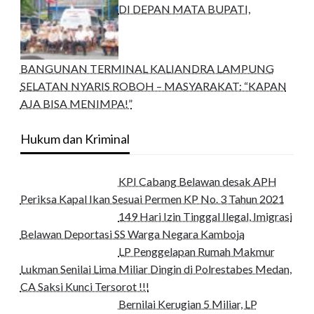
DI DEPAN MATA BUPATI,
BANGUNAN TERMINAL KALIANDRA LAMPUNG
SELATAN NYARIS ROBOH – MASYARAKAT: “KAPAN
AJA BISA MENIMPA!”
Hukum dan Kriminal
KPI Cabang Belawan desak APH
Periksa Kapal Ikan Sesuai Permen KP No. 3 Tahun 2021
149 Hari Izin Tinggal Ilegal, Imigrasi
Belawan Deportasi SS Warga Negara Kamboja
LP Penggelapan Rumah Makmur
Lukman Senilai Lima Miliar Dingin di Polrestabes Medan,
CA Saksi Kunci Tersorot !!!
Bernilai Kerugian 5 Miliar, LP