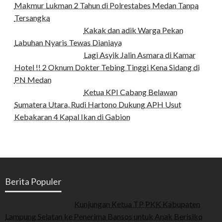
Makmur Lukman 2 Tahun di Polrestabes Medan Tanpa
Tersangka
Kakak dan adik Warga Pekan
Labuhan Nyaris Tewas Dianiaya
Lagi Asyik Jalin Asmara di Kamar
Hotel !! 2 Oknum Dokter Tebing Tinggi Kena Sidang di
PN Medan
Ketua KPI Cabang Belawan
Sumatera Utara, Rudi Hartono Dukung APH Usut
Kebakaran 4 Kapal Ikan di Gabion
Berita Populer
Kunjungan Ketua TP PKK Kabupaten
Lampung Selatan ke Penerima Bansos untuk Anak Berisiko