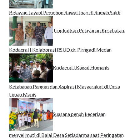
Belawan Layani Pemohon Rawat Inap di Rumah Sakit
Tingkatkan Pelayanan Kesehatan,
Kodaeral I Kolaborasi RSUD dr. Pirngadi Medan‎
Kodaeral I Kawal Humanis
Ketahanan Pangan dan Aspirasi Masyarakat di Desa
Limau Manis
Suasana penuh keceriaan
menyelimuti di Balai Desa Setiadarma saat Peringatan