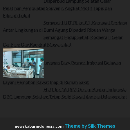
Disparbud Lampung Selatan Gelar
Pelatihan Pembuatan Souvenir, Angkat Motif Tapis dan
Filosofi Lokal
Semarak HUT RI ke-81, Karnaval Perdana
Antar Lingkungan di Bumi Agung Dipadati Ribuan Warga
Semangat Hidup Sehat, Kodaeral I Gelar
Car Free Day Rangkul Masyarakat
Layanan Eazy Paspor, Imigrasi Belawan
Layani Pemohon Rawat Inap di Rumah Sakit
HUT ke-16 LSM Geram Banten Indonesia
DPC Lampung Selatan: Tetap Solid Kawal Aspirasi Masyarakat
Theme by Silk Themes
newskabarindonesia.com