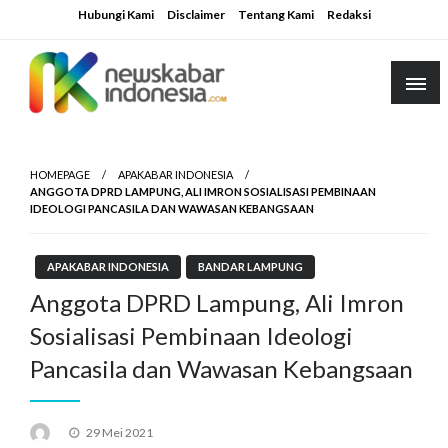
Skip
Hubungi Kami
Disclaimer
Tentang Kami
Redaksi
to
content
HOMEPAGE
APAKABAR INDONESIA
ANGGOTA DPRD LAMPUNG, ALI IMRON SOSIALISASI PEMBINAAN
IDEOLOGI PANCASILA DAN WAWASAN KEBANGSAAN
APAKABAR INDONESIA
BANDAR LAMPUNG
Anggota DPRD Lampung, Ali Imron
Sosialisasi Pembinaan Ideologi
Pancasila dan Wawasan Kebangsaan
Posted
29 Mei 2021