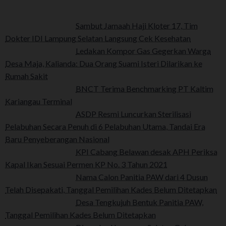
Sambut Jamaah Haji Kloter 17, Tim
Dokter IDI Lampung Selatan Langsung Cek Kesehatan
Ledakan Kompor Gas Gegerkan Warga
Desa Maja, Kalianda: Dua Orang Suami Isteri Dilarikan ke
Rumah Sakit
BNCT Terima Benchmarking PT Kaltim
Kariangau Terminal
ASDP Resmi Luncurkan Sterilisasi
Pelabuhan Secara Penuh di 6 Pelabuhan Utama, Tandai Era
Baru Penyeberangan Nasional
KPI Cabang Belawan desak APH Periksa
Kapal Ikan Sesuai Permen KP No. 3 Tahun 2021
Nama Calon Panitia PAW dari 4 Dusun
Telah Disepakati, Tanggal Pemilihan Kades Belum Ditetapkan
Desa Tengkujuh Bentuk Panitia PAW,
Tanggal Pemilihan Kades Belum Ditetapkan