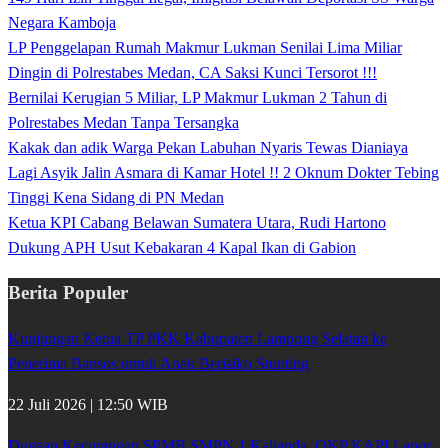
Negara Kamboja
LP Penggelapan Rumah Makmur Lukman Senilai Lima Miliar
Dingin di Polrestabes Medan, CA Saksi Kunci Tersorot !!!
Bernilai Kerugian 5 Miliar, LP Makmur Lukman 2 Tahun di
Polrestabes Medan Tanpa Tersangka
Kakak dan adik Warga Pekan Labuhan Nyaris Tewas Dianiaya
Lagi Asyik Jalin Asmara di Kamar Hotel !! 2 Oknum Dokter Tebing
Tinggi Kena Sidang di PN Medan
Ketua KPI Cabang Belawan Sumatera Utara, Rudi Hartono
Dukung APH Usut Kebakaran 4 Kapal Ikan di Gabion
Berita Populer
Kunjungan Ketua TP PKK Kabupaten Lampung Selatan ke
Penerima Bansos untuk Anak Berisiko Stunting
22 Juli 2026 | 12:50 WIB
Dugaan Kecurangan SPMB SMPN 1 Kalianda, OKP KAPI Lapor