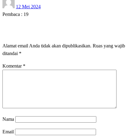
12 Mei 2024
on
Pembaca :
19
LEAVE A RESPONSE
Alamat email Anda tidak akan dipublikasikan.
Ruas yang wajib
ditandai
*
Komentar
*
Nama
Email