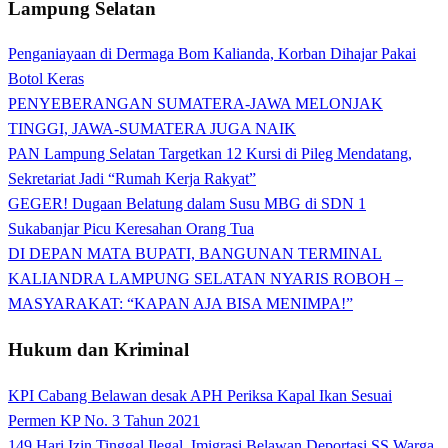
Lampung Selatan
Penganiayaan di Dermaga Bom Kalianda, Korban Dihajar Pakai
Botol Keras
PENYEBERANGAN SUMATERA-JAWA MELONJAK
TINGGI, JAWA-SUMATERA JUGA NAIK
PAN Lampung Selatan Targetkan 12 Kursi di Pileg Mendatang,
Sekretariat Jadi “Rumah Kerja Rakyat”
GEGER! Dugaan Belatung dalam Susu MBG di SDN 1
Sukabanjar Picu Keresahan Orang Tua
DI DEPAN MATA BUPATI, BANGUNAN TERMINAL
KALIANDRA LAMPUNG SELATAN NYARIS ROBOH –
MASYARAKAT: “KAPAN AJA BISA MENIMPA!”
Hukum dan Kriminal
KPI Cabang Belawan desak APH Periksa Kapal Ikan Sesuai
Permen KP No. 3 Tahun 2021
149 Hari Izin Tinggal Ilegal, Imigrasi Belawan Deportasi SS Warga