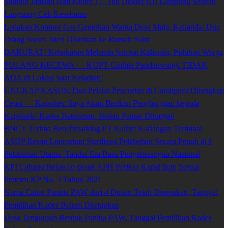
Sambut Jamaah Haji Kloter 17, Tim Dokter IDI Lampung Selatan
Langsung Cek Kesehatan
Ledakan Kompor Gas Gegerkan Warga Desa Maja, Kalianda: Dua
Orang Suami Isteri Dilarikan ke Rumah Sakit
DARURAT! Kebakaran Melanda Samsat Kalianda, Puluhan Warga
PULANG KECEWA — KUPT Cinthia Pandanwangi TIDAK
ADA di Lokasi Saat Kejadian!
UNGKAP KASUS: Dua Pelaku Pencurian di Candipuro Ditangkap
Cepat — Kapolres: Saya Akan Berikan Penghargaan kepada
Kapolsek! Kades Batuliman: Beliau Pantas Dihargai!
BNCT Terima Benchmarking PT Kaltim Kariangau Terminal
ASDP Resmi Luncurkan Sterilisasi Pelabuhan Secara Penuh di 6
Pelabuhan Utama, Tandai Era Baru Penyeberangan Nasional
KPI Cabang Belawan desak APH Periksa Kapal Ikan Sesuai
Permen KP No. 3 Tahun 2021
Nama Calon Panitia PAW dari 4 Dusun Telah Disepakati, Tanggal
Pemilihan Kades Belum Ditetapkan
Desa Tengkujuh Bentuk Panitia PAW, Tanggal Pemilihan Kades