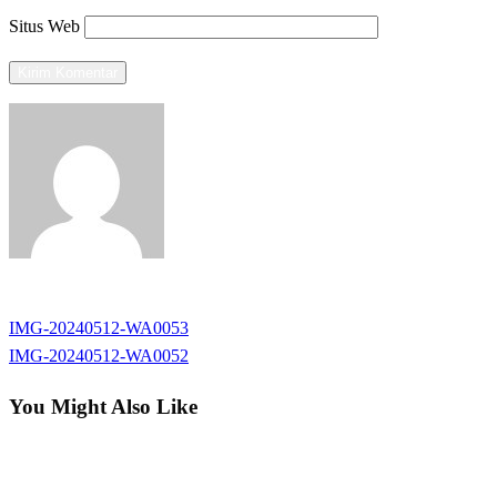
Situs Web
View all posts
Previous
IMG-20240512-WA0053
Navigasi
Post
Next
IMG-20240512-WA0052
pos
Post
You Might Also Like
Tak Berkategori