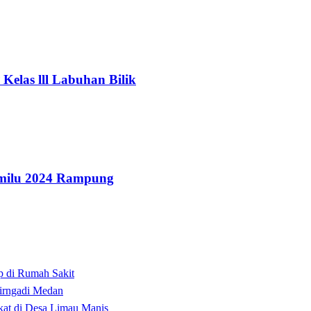
elas lll Labuhan Bilik
Pemilu 2024 Rampung
p di Rumah Sakit
irngadi Medan‎
kat di Desa Limau Manis