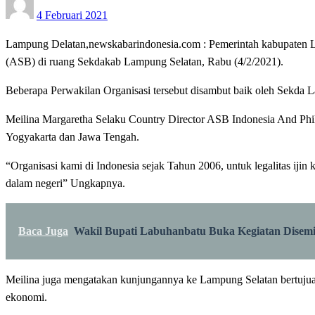
4 Februari 2021
on
Lampung Delatan,newskabarindonesia.com : Pemerintah kabupaten Lamp
(ASB) di ruang Sekdakab Lampung Selatan, Rabu (4/2/2021).
Beberapa Perwakilan Organisasi tersebut disambut baik oleh Sekda 
Meilina Margaretha Selaku Country Director ASB Indonesia And Phil
Yogyakarta dan Jawa Tengah.
“Organisasi kami di Indonesia sejak Tahun 2006, untuk legalitas ijin k
dalam negeri” Ungkapnya.
Baca Juga
Wakil Bupati Labuhanbatu Buka Kegiatan Disemin
Meilina juga mengatakan kunjungannya ke Lampung Selatan bertuju
ekonomi.