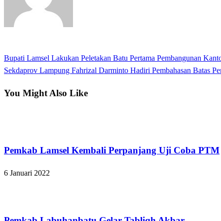
View all posts
Previous
Bupati Lamsel Lakukan Peletakan Batu Pertama Pembangunan Kanto
Navigasi
Post
Next
Sekdaprov Lampung Fahrizal Darminto Hadiri Pembahasan Batas Pe
pos
Post
You Might Also Like
Lampung Selatan
Pemkab Lamsel Kembali Perpanjang Uji Coba PTM
6 Januari 2022
Apakabar INDONESIA
Pemkab Labuhanbatu Gelar Tabliqh Akbar