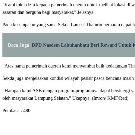
“Kami minta izin kepada pemerintah daerah untuk melihat lokasi di
sasaran dan berguna bagi masyarakat,” Jelasnya.
Pada kesempatan yang sama Sekda Lamsel Thamrin berharap dapat ter
Baca Juga
DPD Nasdem Labuhanbatu Beri Reward Untuk K
“Atas nama pemerintah daerah kami menyambut baik kedatangan Tim 
Sekda juga menjelaskan kondisi wilayah pesisir pasca bencana masih d
“Harapan kami ASB dengan program-programnya dapat bersinergi yang
oleh masyarakat Lampung Selatan,” Ucapnya. (Imron/ KMF/Red)
Pembaca :
480
LEAVE A RESPONSE