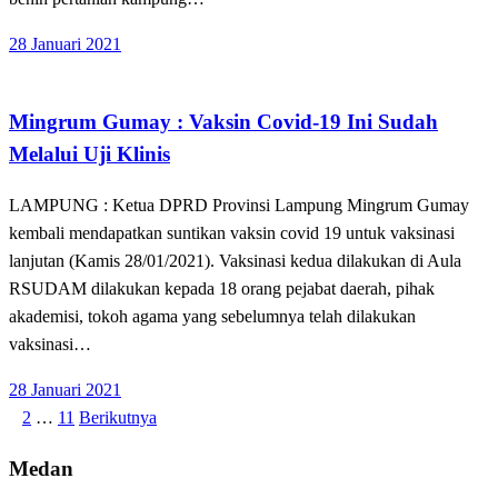
Posted
28 Januari 2021
on
Apakabar INDONESIA
Bandar Lampung
Mingrum Gumay : Vaksin Covid-19 Ini Sudah
Melalui Uji Klinis
LAMPUNG : Ketua DPRD Provinsi Lampung Mingrum Gumay
kembali mendapatkan suntikan vaksin covid 19 untuk vaksinasi
lanjutan (Kamis 28/01/2021). Vaksinasi kedua dilakukan di Aula
RSUDAM dilakukan kepada 18 orang pejabat daerah, pihak
akademisi, tokoh agama yang sebelumnya telah dilakukan
vaksinasi…
Posted
28 Januari 2021
on
1
2
…
11
Berikutnya
Paginasi
pos
Medan