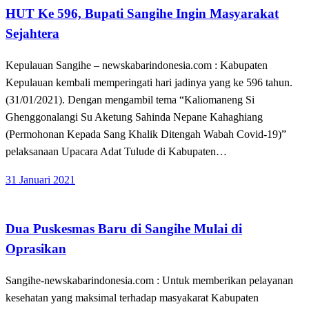
HUT Ke 596, Bupati Sangihe Ingin Masyarakat
Sejahtera
Kepulauan Sangihe – newskabarindonesia.com : Kabupaten
Kepulauan kembali memperingati hari jadinya yang ke 596 tahun.
(31/01/2021). Dengan mengambil tema “Kaliomaneng Si
Ghenggonalangi Su Aketung Sahinda Nepane Kahaghiang
(Permohonan Kepada Sang Khalik Ditengah Wabah Covid-19)”
pelaksanaan Upacara Adat Tulude di Kabupaten…
Posted
31 Januari 2021
on
Apakabar INDONESIA
Dua Puskesmas Baru di Sangihe Mulai di
Oprasikan
Sangihe-newskabarindonesia.com : Untuk memberikan pelayanan
kesehatan yang maksimal terhadap masyakarat Kabupaten