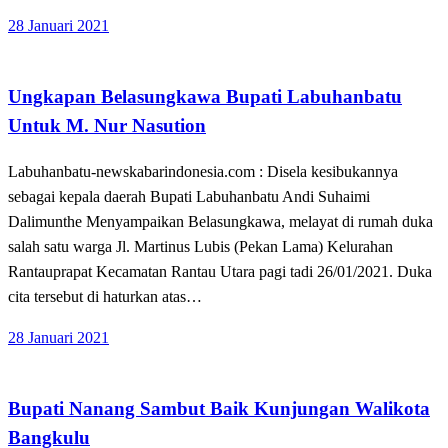
Posted
28 Januari 2021
on
Apakabar INDONESIA
Ungkapan Belasungkawa Bupati Labuhanbatu
Untuk M. Nur Nasution
Labuhanbatu-newskabarindonesia.com : Disela kesibukannya
sebagai kepala daerah Bupati Labuhanbatu Andi Suhaimi
Dalimunthe Menyampaikan Belasungkawa, melayat di rumah duka
salah satu warga Jl. Martinus Lubis (Pekan Lama) Kelurahan
Rantauprapat Kecamatan Rantau Utara pagi tadi 26/01/2021. Duka
cita tersebut di haturkan atas…
Posted
28 Januari 2021
on
Apakabar INDONESIA
Lampung Selatan
Bupati Nanang Sambut Baik Kunjungan Walikota
Bangkulu