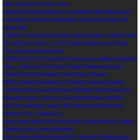
Serap Aspirasi Warga Way Urang
Kepala KSOP Utama Belawan dan Stekholder Hadiri Kampanye
Keselamatan Pelayaran dan Resmikan Kantor Operasional KPI
Danau Toba
DARURAT! Kebakaran Melanda Samsat Kalianda, Puluhan Warga
PULANG KECEWA — KUPT Cinthia Pandanwangi TIDAK
ADA di Lokasi Saat Kejadian!
UNGKAP KASUS: Dua Pelaku Pencurian di Candipuro Ditangkap
Cepat — Kapolres: Saya Akan Berikan Penghargaan kepada
Kapolsek! Kades Batuliman: Beliau Pantas Dihargai!
BNCT Terima Benchmarking PT Kaltim Kariangau Terminal
ASDP Resmi Luncurkan Sterilisasi Pelabuhan Secara Penuh di 6
Pelabuhan Utama, Tandai Era Baru Penyeberangan Nasional
KPI Cabang Belawan desak APH Periksa Kapal Ikan Sesuai
Permen KP No. 3 Tahun 2021
Nama Calon Panitia PAW dari 4 Dusun Telah Disepakati, Tanggal
Pemilihan Kades Belum Ditetapkan
Desa Tengkujuh Bentuk Panitia PAW, Tanggal Pemilihan Kades