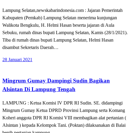
Lampung Selatan,newskabarindonesia.com : Jajaran Pemerintah
Kabupaten (Pemkab) Lampung Selatan menerima kunjungan
Walikota Bengkulu, H. Helmi Hasan beserta jajaran di Aula
Sebuku, rumah dinas bupati Lampung Selatan, Kamis (28/1/2021).
Tiba di rumah dinas bupati Lampung Selatan, Helmi Hasan
disambut Sekretaris Daerah…
Posted
28 Januari 2021
on
Apakabar INDONESIA
Bandar Lampung
Mingrum Gumay Dampingi Sudin Bagikan
Alsintan Di Lampung Tengah
LAMPUNG : Ketua Komisi IV DPR RI Sudin. SE. didampingi
Mingrum Gumay Ketua DPRD Provinsi Lampung serta Komang
Koheri anggota DPR RI Komisi VIII membagikan alat pertanian (
Alsintan ) kepada Kelompok Tani. (Poktan) dilaksanakan di Balai
benih pertanian kampung…