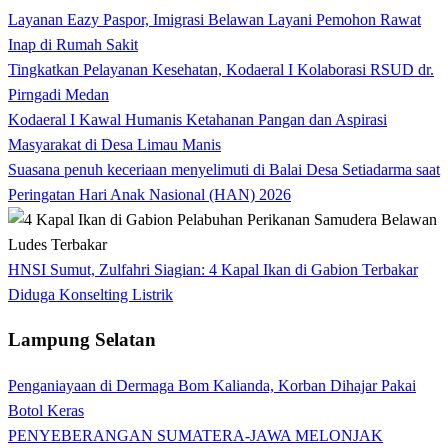
Layanan Eazy Paspor, Imigrasi Belawan Layani Pemohon Rawat
Inap di Rumah Sakit
Tingkatkan Pelayanan Kesehatan, Kodaeral I Kolaborasi RSUD dr.
Pirngadi Medan‎
Kodaeral I Kawal Humanis Ketahanan Pangan dan Aspirasi
Masyarakat di Desa Limau Manis
Suasana penuh keceriaan menyelimuti di Balai Desa Setiadarma saat
Peringatan Hari Anak Nasional (HAN) 2026
HNSI Sumut, Zulfahri Siagian: 4 Kapal Ikan di Gabion Terbakar
Diduga Konselting Listrik
Lampung Selatan
Penganiayaan di Dermaga Bom Kalianda, Korban Dihajar Pakai
Botol Keras
PENYEBERANGAN SUMATERA-JAWA MELONJAK