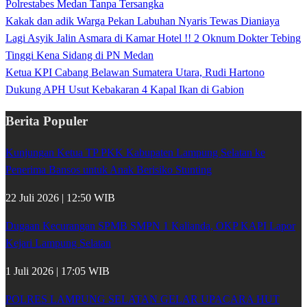
Polrestabes Medan Tanpa Tersangka
Kakak dan adik Warga Pekan Labuhan Nyaris Tewas Dianiaya
Lagi Asyik Jalin Asmara di Kamar Hotel !! 2 Oknum Dokter Tebing
Tinggi Kena Sidang di PN Medan
Ketua KPI Cabang Belawan Sumatera Utara, Rudi Hartono
Dukung APH Usut Kebakaran 4 Kapal Ikan di Gabion
Berita Populer
Kunjungan Ketua TP PKK Kabupaten Lampung Selatan ke
Penerima Bansos untuk Anak Berisiko Stunting
22 Juli 2026 | 12:50 WIB
Dugaan Kecurangan SPMB SMPN 1 Kalianda, OKP KAPI Lapor
Kejari Lampung Selatan
1 Juli 2026 | 17:05 WIB
POLRES LAMPUNG SELATAN GELAR UPACARA HUT