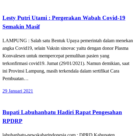
on
Apakabar INDONESIA
Bandar Lampung
Lesty Putri Utami : Pergerakan Wabah Covid-19
Semakin Masif
LAMPUNG : Salah satu Bentuk Upaya pemerintah dalam menekan
angka Covid19, selain Vaksin sinovac yaitu dengan donor Plasma
Konvalesen untuk mempercepat pemulihan pasien yang
terkonfirmasi covid19. Jumat (29/01/2021). Namun demikian, saat
ini Provinsi Lampung, masih terkendala dalam sertifikat Cara
Pembuatan…
Posted
29 Januari 2021
on
Apakabar INDONESIA
Bupati Labuhanbatu Hadiri Rapat Pengesahan
RPDRP
labuhanbatu-newskabarindonesia.com : DPRD Kabupaten