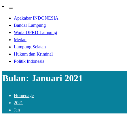
Apakabar INDONESIA
Bandar Lampung
Warta DPRD Lampung
Medan
Lampung Selatan
Hukum dan Kriminal
Politik Indonesia
Bulan:
Januari 2021
Homepage
2021
Jan
Apakabar INDONESIA