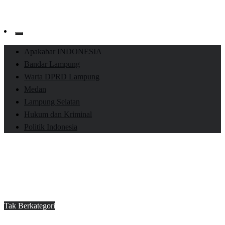
Apakabar INDONESIA
Bandar Lampung
Warta DPRD Lampung
Medan
Lampung Selatan
Hukum dan Kriminal
Politik Indonesia
Homepage
Tak Berkategori
Bupati Nanang dan Istri Nyoblos di TPS 001 Dusun 1B
Desa Way Galih
Tak Berkategori