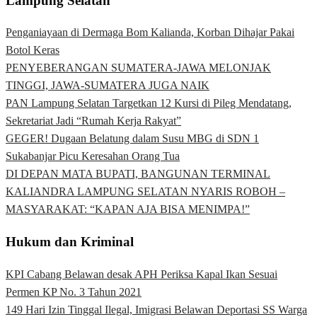
Lampung Selatan
Penganiayaan di Dermaga Bom Kalianda, Korban Dihajar Pakai
Botol Keras
PENYEBERANGAN SUMATERA-JAWA MELONJAK
TINGGI, JAWA-SUMATERA JUGA NAIK
PAN Lampung Selatan Targetkan 12 Kursi di Pileg Mendatang,
Sekretariat Jadi “Rumah Kerja Rakyat”
GEGER! Dugaan Belatung dalam Susu MBG di SDN 1
Sukabanjar Picu Keresahan Orang Tua
DI DEPAN MATA BUPATI, BANGUNAN TERMINAL
KALIANDRA LAMPUNG SELATAN NYARIS ROBOH –
MASYARAKAT: “KAPAN AJA BISA MENIMPA!”
Hukum dan Kriminal
KPI Cabang Belawan desak APH Periksa Kapal Ikan Sesuai
Permen KP No. 3 Tahun 2021
149 Hari Izin Tinggal Ilegal, Imigrasi Belawan Deportasi SS Warga