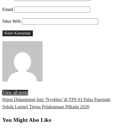
Email
Situs Web
View all posts
Previous
Hipni Didampingi Istri ‘Nyoblos’ di TPS 03 Palas Pasemah
Navigasi
Post
Next
Sekda Lamsel Tinjau Pelaksanaan Pilkada 2020
pos
Post
You Might Also Like