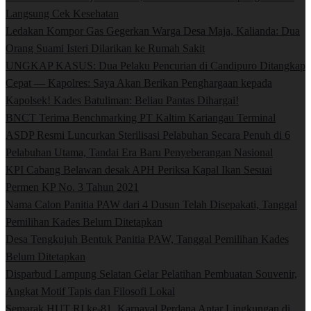
Langsung Cek Kesehatan
Ledakan Kompor Gas Gegerkan Warga Desa Maja, Kalianda: Dua
Orang Suami Isteri Dilarikan ke Rumah Sakit
UNGKAP KASUS: Dua Pelaku Pencurian di Candipuro Ditangkap
Cepat — Kapolres: Saya Akan Berikan Penghargaan kepada
Kapolsek! Kades Batuliman: Beliau Pantas Dihargai!
BNCT Terima Benchmarking PT Kaltim Kariangau Terminal
ASDP Resmi Luncurkan Sterilisasi Pelabuhan Secara Penuh di 6
Pelabuhan Utama, Tandai Era Baru Penyeberangan Nasional
KPI Cabang Belawan desak APH Periksa Kapal Ikan Sesuai
Permen KP No. 3 Tahun 2021
Nama Calon Panitia PAW dari 4 Dusun Telah Disepakati, Tanggal
Pemilihan Kades Belum Ditetapkan
Desa Tengkujuh Bentuk Panitia PAW, Tanggal Pemilihan Kades
Belum Ditetapkan
Disparbud Lampung Selatan Gelar Pelatihan Pembuatan Souvenir,
Angkat Motif Tapis dan Filosofi Lokal
Semarak HUT RI ke-81, Karnaval Perdana Antar Lingkungan di