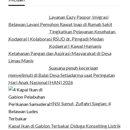
Layanan Eazy Paspor, Imigrasi
Belawan Layani Pemohon Rawat Inap di Rumah Sakit
Tingkatkan Pelayanan Kesehatan,
Kodaeral I Kolaborasi RSUD dr. Pirngadi Medan‎
Kodaeral I Kawal Humanis
Ketahanan Pangan dan Aspirasi Masyarakat di Desa
Limau Manis
Suasana penuh keceriaan
menyelimuti di Balai Desa Setiadarma saat Peringatan
Hari Anak Nasional (HAN) 2026
HNSI Sumut, Zulfahri Siagian: 4
Kapal Ikan di Gabion Terbakar Diduga Konselting Listrik