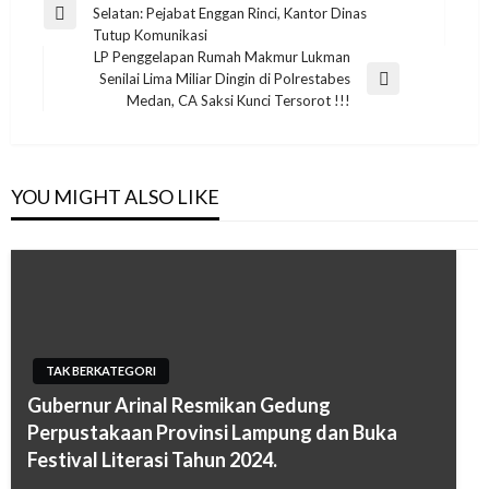
Selatan: Pejabat Enggan Rinci, Kantor Dinas
pos
Previous
Tutup Komunikasi
Post
LP Penggelapan Rumah Makmur Lukman
Senilai Lima Miliar Dingin di Polrestabes
Next
Medan, CA Saksi Kunci Tersorot !!!
Post
YOU MIGHT ALSO LIKE
TAK BERKATEGORI
Gubernur Arinal Resmikan Gedung
Perpustakaan Provinsi Lampung dan Buka
Festival Literasi Tahun 2024.