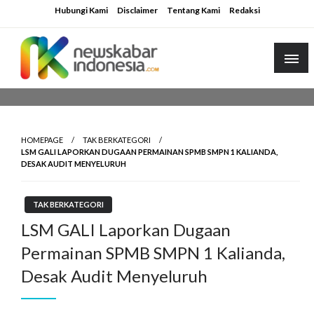
Skip
Hubungi Kami
Disclaimer
Tentang Kami
Redaksi
to
content
HOMEPAGE
TAK BERKATEGORI
LSM GALI LAPORKAN DUGAAN PERMAINAN SPMB SMPN 1 KALIANDA,
DESAK AUDIT MENYELURUH
TAK BERKATEGORI
LSM GALI Laporkan Dugaan
Permainan SPMB SMPN 1 Kalianda,
Desak Audit Menyeluruh