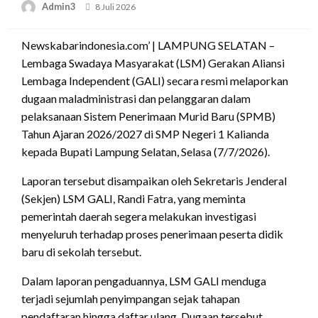
Posted
Admin3
8 Juli 2026
on
Newskabarindonesia.com’ | LAMPUNG SELATAN –
Lembaga Swadaya Masyarakat (LSM) Gerakan Aliansi
Lembaga Independent (GALI) secara resmi melaporkan
dugaan maladministrasi dan pelanggaran dalam
pelaksanaan Sistem Penerimaan Murid Baru (SPMB)
Tahun Ajaran 2026/2027 di SMP Negeri 1 Kalianda
kepada Bupati Lampung Selatan, Selasa (7/7/2026).
Laporan tersebut disampaikan oleh Sekretaris Jenderal
(Sekjen) LSM GALI, Randi Fatra, yang meminta
pemerintah daerah segera melakukan investigasi
menyeluruh terhadap proses penerimaan peserta didik
baru di sekolah tersebut.
Dalam laporan pengaduannya, LSM GALI menduga
terjadi sejumlah penyimpangan sejak tahapan
pendaftaran hingga daftar ulang. Dugaan tersebut