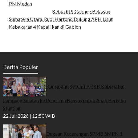
PN Medan
Ketua KPI Cabang Belawan
Sumatera Utara, Rudi Hartono Dukung APH Usut
Kebakaran 4 Kapal Ikan di Gabion
Berita Populer
Kunjungan Ketua TP PKK Kabupaten
Lampung Selatan ke Penerima Bansos untuk Anak Berisiko
Stunting
22 Juli 2026 | 12:50 WIB
Dugaan Kecurangan SPMB SMPN 1