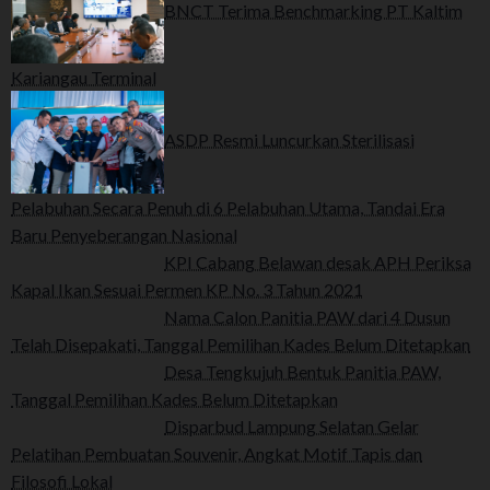
BNCT Terima Benchmarking PT Kaltim
Kariangau Terminal
ASDP Resmi Luncurkan Sterilisasi
Pelabuhan Secara Penuh di 6 Pelabuhan Utama, Tandai Era
Baru Penyeberangan Nasional
KPI Cabang Belawan desak APH Periksa
Kapal Ikan Sesuai Permen KP No. 3 Tahun 2021
Nama Calon Panitia PAW dari 4 Dusun
Telah Disepakati, Tanggal Pemilihan Kades Belum Ditetapkan
Desa Tengkujuh Bentuk Panitia PAW,
Tanggal Pemilihan Kades Belum Ditetapkan
Disparbud Lampung Selatan Gelar
Pelatihan Pembuatan Souvenir, Angkat Motif Tapis dan
Filosofi Lokal