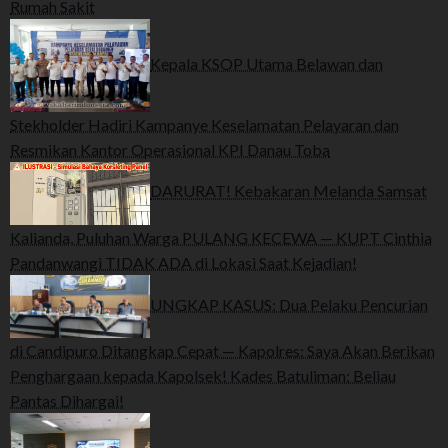
Rumah Sakit
Kepala KSOP Utama Belawan dan
Stekholder Hadiri Kampanye Keselamatan Pelayaran dan
Resmikan Kantor Operasional KPI Danau Toba
DARURAT! Kebakaran Melanda Samsat
Kalianda, Puluhan Warga PULANG KECEWA — KUPT Cinthia
Pandanwangi TIDAK ADA di Lokasi Saat Kejadian!
UNGKAP KASUS: Dua Pelaku Pencurian
di Candipuro Ditangkap Cepat — Kapolres: Saya Akan Berikan
Penghargaan kepada Kapolsek! Kades Batuliman: Beliau
Pantas Dihargai!