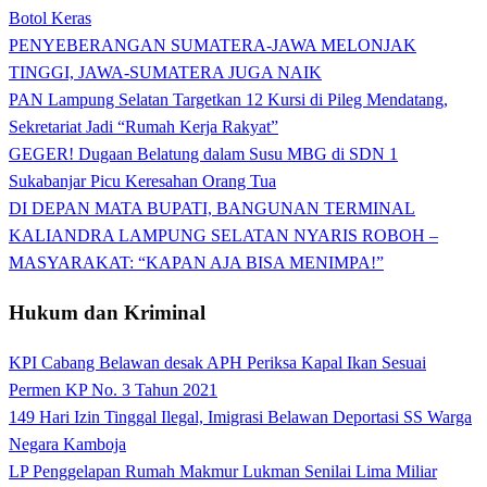
Botol Keras
PENYEBERANGAN SUMATERA-JAWA MELONJAK
TINGGI, JAWA-SUMATERA JUGA NAIK
PAN Lampung Selatan Targetkan 12 Kursi di Pileg Mendatang,
Sekretariat Jadi “Rumah Kerja Rakyat”
GEGER! Dugaan Belatung dalam Susu MBG di SDN 1
Sukabanjar Picu Keresahan Orang Tua
DI DEPAN MATA BUPATI, BANGUNAN TERMINAL
KALIANDRA LAMPUNG SELATAN NYARIS ROBOH –
MASYARAKAT: “KAPAN AJA BISA MENIMPA!”
Hukum dan Kriminal
KPI Cabang Belawan desak APH Periksa Kapal Ikan Sesuai
Permen KP No. 3 Tahun 2021
149 Hari Izin Tinggal Ilegal, Imigrasi Belawan Deportasi SS Warga
Negara Kamboja
LP Penggelapan Rumah Makmur Lukman Senilai Lima Miliar