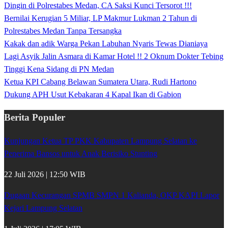
Dingin di Polrestabes Medan, CA Saksi Kunci Tersorot !!!
Bernilai Kerugian 5 Miliar, LP Makmur Lukman 2 Tahun di
Polrestabes Medan Tanpa Tersangka
Kakak dan adik Warga Pekan Labuhan Nyaris Tewas Dianiaya
Lagi Asyik Jalin Asmara di Kamar Hotel !! 2 Oknum Dokter Tebing
Tinggi Kena Sidang di PN Medan
Ketua KPI Cabang Belawan Sumatera Utara, Rudi Hartono
Dukung APH Usut Kebakaran 4 Kapal Ikan di Gabion
Berita Populer
Kunjungan Ketua TP PKK Kabupaten Lampung Selatan ke
Penerima Bansos untuk Anak Berisiko Stunting
22 Juli 2026 | 12:50 WIB
Dugaan Kecurangan SPMB SMPN 1 Kalianda, OKP KAPI Lapor
Kejari Lampung Selatan