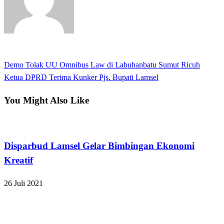
View all posts
Previous
Demo Tolak UU Omnibus Law di Labuhanbatu Sumut Ricuh
Navigasi
Post
Next
Ketua DPRD Terima Kunker Pjs. Bupati Lamsel
pos
Post
You Might Also Like
Apakabar INDONESIA
Disparbud Lamsel Gelar Bimbingan Ekonomi
Kreatif
26 Juli 2021
Apakabar INDONESIA