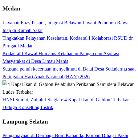
Medan
Layanan Eazy Paspor, Imigrasi Belawan Layani Pemohon Rawat
Inap di Rumah Sakit
Tingkatkan Pelayanan Kesehatan, Kodaeral I Kolaborasi RSUD dr.
Pirngadi Medan‎
Kodaeral I Kawal Humanis Ketahanan Pangan dan Aspirasi
Masyarakat di Desa Limau Manis
Suasana penuh keceriaan menyelimuti di Balai Desa Setiadarma saat
Peringatan Hari Anak Nasional (HAN) 2026
HNSI Sumut, Zulfahri Siagian: 4 Kapal Ikan di Gabion Terbakar
Diduga Konselting Listrik
Lampung Selatan
Penganiayaan di Dermaga Bom Kalianda, Korban Dihajar Pakai