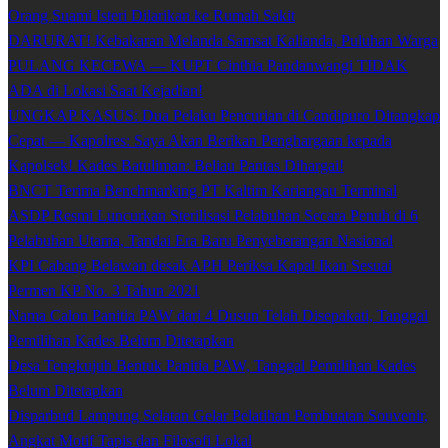
Orang Suami Isteri Dilarikan ke Rumah Sakit
DARURAT! Kebakaran Melanda Samsat Kalianda, Puluhan Warga
PULANG KECEWA — KUPT Cinthia Pandanwangi TIDAK
ADA di Lokasi Saat Kejadian!
UNGKAP KASUS: Dua Pelaku Pencurian di Candipuro Ditangkap
Cepat — Kapolres: Saya Akan Berikan Penghargaan kepada
Kapolsek! Kades Batuliman: Beliau Pantas Dihargai!
BNCT Terima Benchmarking PT Kaltim Kariangau Terminal
ASDP Resmi Luncurkan Sterilisasi Pelabuhan Secara Penuh di 6
Pelabuhan Utama, Tandai Era Baru Penyeberangan Nasional
KPI Cabang Belawan desak APH Periksa Kapal Ikan Sesuai
Permen KP No. 3 Tahun 2021
Nama Calon Panitia PAW dari 4 Dusun Telah Disepakati, Tanggal
Pemilihan Kades Belum Ditetapkan
Desa Tengkujuh Bentuk Panitia PAW, Tanggal Pemilihan Kades
Belum Ditetapkan
Disparbud Lampung Selatan Gelar Pelatihan Pembuatan Souvenir,
Angkat Motif Tapis dan Filosofi Lokal