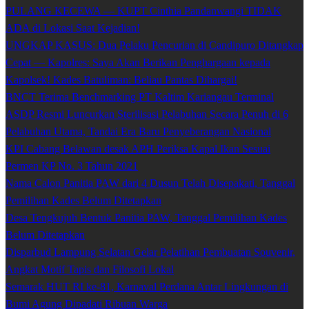
PULANG KECEWA — KUPT Cinthia Pandanwangi TIDAK
ADA di Lokasi Saat Kejadian!
UNGKAP KASUS: Dua Pelaku Pencurian di Candipuro Ditangkap
Cepat — Kapolres: Saya Akan Berikan Penghargaan kepada
Kapolsek! Kades Batuliman: Beliau Pantas Dihargai!
BNCT Terima Benchmarking PT Kaltim Kariangau Terminal
ASDP Resmi Luncurkan Sterilisasi Pelabuhan Secara Penuh di 6
Pelabuhan Utama, Tandai Era Baru Penyeberangan Nasional
KPI Cabang Belawan desak APH Periksa Kapal Ikan Sesuai
Permen KP No. 3 Tahun 2021
Nama Calon Panitia PAW dari 4 Dusun Telah Disepakati, Tanggal
Pemilihan Kades Belum Ditetapkan
Desa Tengkujuh Bentuk Panitia PAW, Tanggal Pemilihan Kades
Belum Ditetapkan
Disparbud Lampung Selatan Gelar Pelatihan Pembuatan Souvenir,
Angkat Motif Tapis dan Filosofi Lokal
Semarak HUT RI ke-81, Karnaval Perdana Antar Lingkungan di
Bumi Agung Dipadati Ribuan Warga