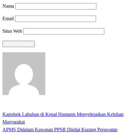
Nama
Email
Situs Web
View all posts
Previous
Kapolsek Labuhan di Kenal Humanis Menyelesaikan Keluhan
Navigasi
Post
Masyarakat
pos
Next
APMS Didalam Kawasan PPSB Dinilai Kurang Perawatan
Post