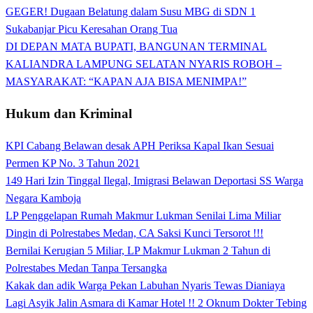
GEGER! Dugaan Belatung dalam Susu MBG di SDN 1
Sukabanjar Picu Keresahan Orang Tua
DI DEPAN MATA BUPATI, BANGUNAN TERMINAL
KALIANDRA LAMPUNG SELATAN NYARIS ROBOH –
MASYARAKAT: “KAPAN AJA BISA MENIMPA!”
Hukum dan Kriminal
KPI Cabang Belawan desak APH Periksa Kapal Ikan Sesuai
Permen KP No. 3 Tahun 2021
149 Hari Izin Tinggal Ilegal, Imigrasi Belawan Deportasi SS Warga
Negara Kamboja
LP Penggelapan Rumah Makmur Lukman Senilai Lima Miliar
Dingin di Polrestabes Medan, CA Saksi Kunci Tersorot !!!
Bernilai Kerugian 5 Miliar, LP Makmur Lukman 2 Tahun di
Polrestabes Medan Tanpa Tersangka
Kakak dan adik Warga Pekan Labuhan Nyaris Tewas Dianiaya
Lagi Asyik Jalin Asmara di Kamar Hotel !! 2 Oknum Dokter Tebing