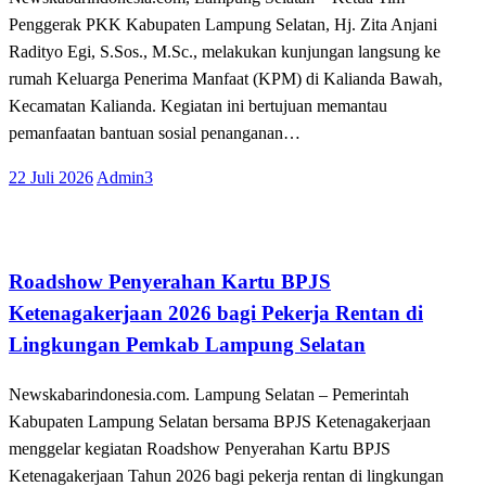
Penggerak PKK Kabupaten Lampung Selatan, Hj. Zita Anjani
Radityo Egi, S.Sos., M.Sc., melakukan kunjungan langsung ke
rumah Keluarga Penerima Manfaat (KPM) di Kalianda Bawah,
Kecamatan Kalianda. Kegiatan ini bertujuan memantau
pemanfaatan bantuan sosial penanganan…
Posted
22 Juli 2026
Admin3
on
Tak Berkategori
Roadshow Penyerahan Kartu BPJS
Ketenagakerjaan 2026 bagi Pekerja Rentan di
Lingkungan Pemkab Lampung Selatan
Newskabarindonesia.com. Lampung Selatan – Pemerintah
Kabupaten Lampung Selatan bersama BPJS Ketenagakerjaan
menggelar kegiatan Roadshow Penyerahan Kartu BPJS
Ketenagakerjaan Tahun 2026 bagi pekerja rentan di lingkungan