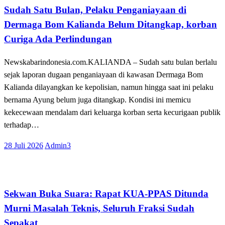
Sudah Satu Bulan, Pelaku Penganiayaan di
Dermaga Bom Kalianda Belum Ditangkap, korban
Curiga Ada Perlindungan
Newskabarindonesia.com.KALIANDA – Sudah satu bulan berlalu
sejak laporan dugaan penganiayaan di kawasan Dermaga Bom
Kalianda dilayangkan ke kepolisian, namun hingga saat ini pelaku
bernama Ayung belum juga ditangkap. Kondisi ini memicu
kekecewaan mendalam dari keluarga korban serta kecurigaan publik
terhadap…
Posted
28 Juli 2026
Admin3
on
Tak Berkategori
Sekwan Buka Suara: Rapat KUA-PPAS Ditunda
Murni Masalah Teknis, Seluruh Fraksi Sudah
Sepakat