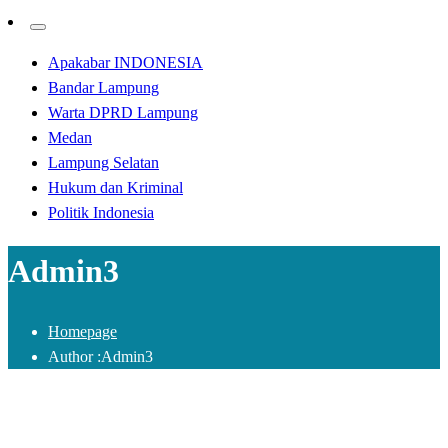
Apakabar INDONESIA
Bandar Lampung
Warta DPRD Lampung
Medan
Lampung Selatan
Hukum dan Kriminal
Politik Indonesia
Admin3
Homepage
Author :Admin3
Tak Berkategori