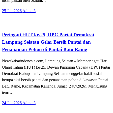
disampaikan oleh oknum…
Posted
25 Juli 2026
Admin3
on
Tak Berkategori
Peringati HUT ke-25, DPC Partai Demokrat
Lampung Selatan Gelar Bersih Pantai dan
Penanaman Pohon di Pantai Batu Rame
Newskabarindonesia.com, Lampung Selatan – Memperingati Hari
Ulang Tahun (HUT) ke-25, Dewan Pimpinan Cabang (DPC) Partai
Demokrat Kabupaten Lampung Selatan menggelar bakti sosial
berupa aksi bersih pantai dan penanaman pohon di kawasan Pantai
Batu Rame, Kecamatan Kalianda, Jumat (24/7/2026). Mengusung
tema…
Posted
24 Juli 2026
Admin3
on