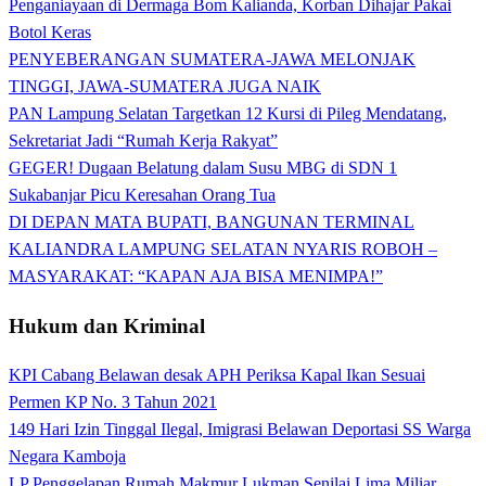
Penganiayaan di Dermaga Bom Kalianda, Korban Dihajar Pakai
Botol Keras
PENYEBERANGAN SUMATERA-JAWA MELONJAK
TINGGI, JAWA-SUMATERA JUGA NAIK
PAN Lampung Selatan Targetkan 12 Kursi di Pileg Mendatang,
Sekretariat Jadi “Rumah Kerja Rakyat”
GEGER! Dugaan Belatung dalam Susu MBG di SDN 1
Sukabanjar Picu Keresahan Orang Tua
DI DEPAN MATA BUPATI, BANGUNAN TERMINAL
KALIANDRA LAMPUNG SELATAN NYARIS ROBOH –
MASYARAKAT: “KAPAN AJA BISA MENIMPA!”
Hukum dan Kriminal
KPI Cabang Belawan desak APH Periksa Kapal Ikan Sesuai
Permen KP No. 3 Tahun 2021
149 Hari Izin Tinggal Ilegal, Imigrasi Belawan Deportasi SS Warga
Negara Kamboja
LP Penggelapan Rumah Makmur Lukman Senilai Lima Miliar