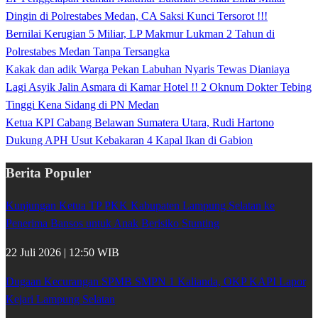
Dingin di Polrestabes Medan, CA Saksi Kunci Tersorot !!!
Bernilai Kerugian 5 Miliar, LP Makmur Lukman 2 Tahun di
Polrestabes Medan Tanpa Tersangka
Kakak dan adik Warga Pekan Labuhan Nyaris Tewas Dianiaya
Lagi Asyik Jalin Asmara di Kamar Hotel !! 2 Oknum Dokter Tebing
Tinggi Kena Sidang di PN Medan
Ketua KPI Cabang Belawan Sumatera Utara, Rudi Hartono
Dukung APH Usut Kebakaran 4 Kapal Ikan di Gabion
Berita Populer
Kunjungan Ketua TP PKK Kabupaten Lampung Selatan ke
Penerima Bansos untuk Anak Berisiko Stunting
22 Juli 2026 | 12:50 WIB
Dugaan Kecurangan SPMB SMPN 1 Kalianda, OKP KAPI Lapor
Kejari Lampung Selatan