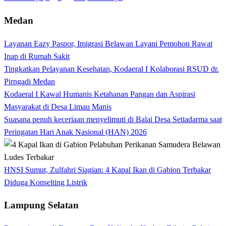
Paginasi
pos
Medan
Layanan Eazy Paspor, Imigrasi Belawan Layani Pemohon Rawat
Inap di Rumah Sakit
Tingkatkan Pelayanan Kesehatan, Kodaeral I Kolaborasi RSUD dr.
Pirngadi Medan‎
Kodaeral I Kawal Humanis Ketahanan Pangan dan Aspirasi
Masyarakat di Desa Limau Manis
Suasana penuh keceriaan menyelimuti di Balai Desa Setiadarma saat
Peringatan Hari Anak Nasional (HAN) 2026
HNSI Sumut, Zulfahri Siagian: 4 Kapal Ikan di Gabion Terbakar
Diduga Konselting Listrik
Lampung Selatan