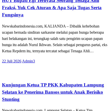
HUT Bupati Egi Ternyata Seorang Tenaga Ahli
Fraksi, Yuk Cek Aturan & Apa Saja Tugas Serta
Fungsinya
Newskabarindonesia.com, KALIANDA – Dibalik kehebohan
ucapan bernada sindiran sarkasme melalui papan bunga beberapa
hari belakangan ini, terungkap salah satu pengirim ucapan papan
bunga itu adalah Nurul Ikhwan. Selain sebagai pengurus partai, eks
Ketua Repdem itu, ternyata tercatat sebagai Tenaga Ahli…
Posted
22 Juli 2026
Admin3
on
Apa Kabar Lampung
Apakabar INDONESIA
Kunjungan Ketua TP PKK Kabupaten Lampung
Selatan ke Penerima Bansos untuk Anak Berisiko
Stunting
Newskabarindonesia.com, Lampung Selatan – Ketua Tim