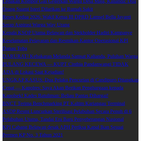
Ledakan Kompor Gas Gegerkan Warga Desa Maja, Kalianda: Dua
Orang Suami Isteri Dilarikan ke Rumah Sakit
Reses Kedua 2026: Wakil Ketua III DPRD Lamsel Bella Jayanti
Serap Aspirasi Warga Way Urang
Kepala KSOP Utama Belawan dan Stekholder Hadiri Kampanye
Keselamatan Pelayaran dan Resmikan Kantor Operasional KPI
Danau Toba
DARURAT! Kebakaran Melanda Samsat Kalianda, Puluhan Warga
PULANG KECEWA — KUPT Cinthia Pandanwangi TIDAK
ADA di Lokasi Saat Kejadian!
UNGKAP KASUS: Dua Pelaku Pencurian di Candipuro Ditangkap
Cepat — Kapolres: Saya Akan Berikan Penghargaan kepada
Kapolsek! Kades Batuliman: Beliau Pantas Dihargai!
BNCT Terima Benchmarking PT Kaltim Kariangau Terminal
ASDP Resmi Luncurkan Sterilisasi Pelabuhan Secara Penuh di 6
Pelabuhan Utama, Tandai Era Baru Penyeberangan Nasional
KPI Cabang Belawan desak APH Periksa Kapal Ikan Sesuai
Permen KP No. 3 Tahun 2021