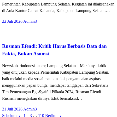
Pemerintah Kabupaten Lampung Selatan. Kegiatan ini dilaksanakan
di Aula Kantor Camat Kalianda, Kabupaten Lampung Selatan….
Posted
22 Juli 2026
Admin3
on
Tak Berkategori
Rusman Efendi: Kritik Harus Berbasis Data dan
Fakta, Bukan Asumsi
Newskabarindonesia.com; Lampung Selatan – Maraknya kritik
yang ditujukan kepada Pemerintah Kabupaten Lampung Selatan,
baik melalui media sosial maupun aksi penyampaian aspirasi
menggunakan papan bunga, mendapat tanggapan dari Sekretaris
Tim Pemenangan Egi-Syaiful Pilkada 2024, Rusman Efendi.
Rusman menegaskan dirinya tidak bermaksud…
Posted
21 Juli 2026
Admin3
on
Sebelumnya
1
2
3
…
110
Berikutnya