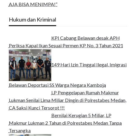
AJA BISA MENIMPA!”
Hukum dan Kriminal
KPI Cabang Belawan desak APH
Periksa Kapal Ikan Sesuai Permen KP No. 3 Tahun 2021
149 Hari Izin Tinggal Ilegal, Imigrasi
Belawan Deportasi SS Warga Negara Kamboja
LP Penggelapan Rumah Makmur
Lukman Senilai Lima Miliar Dingin di Polrestabes Medan,
CA Saksi Kunci Tersorot !!!
Bernilai Kerugian 5 Miliar, LP
Makmur Lukman 2 Tahun di Polrestabes Medan Tanpa
Tersangka