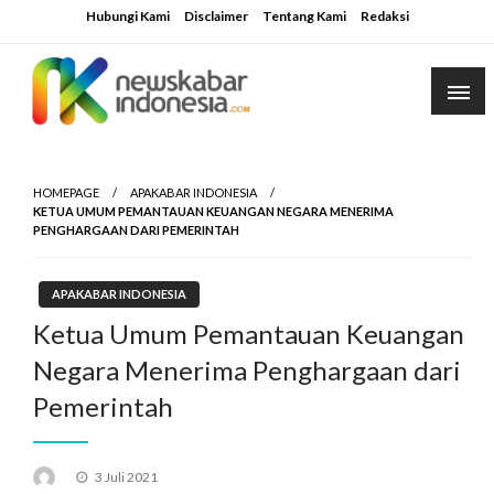
Skip
Hubungi Kami
Disclaimer
Tentang Kami
Redaksi
to
content
HOMEPAGE
APAKABAR INDONESIA
KETUA UMUM PEMANTAUAN KEUANGAN NEGARA MENERIMA
PENGHARGAAN DARI PEMERINTAH
APAKABAR INDONESIA
Ketua Umum Pemantauan Keuangan
Negara Menerima Penghargaan dari
Pemerintah
Posted
3 Juli 2021