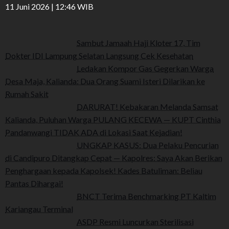
11 Juni 2026 | 12:46 WIB
Sambut Jamaah Haji Kloter 17, Tim
Dokter IDI Lampung Selatan Langsung Cek Kesehatan
Ledakan Kompor Gas Gegerkan Warga
Desa Maja, Kalianda: Dua Orang Suami Isteri Dilarikan ke
Rumah Sakit
DARURAT! Kebakaran Melanda Samsat
Kalianda, Puluhan Warga PULANG KECEWA — KUPT Cinthia
Pandanwangi TIDAK ADA di Lokasi Saat Kejadian!
UNGKAP KASUS: Dua Pelaku Pencurian
di Candipuro Ditangkap Cepat — Kapolres: Saya Akan Berikan
Penghargaan kepada Kapolsek! Kades Batuliman: Beliau
Pantas Dihargai!
BNCT Terima Benchmarking PT Kaltim
Kariangau Terminal
ASDP Resmi Luncurkan Sterilisasi