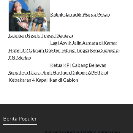
Kakak dan adik Warga Pekan
Labuhan Nyaris Tewas Dianiaya
Lagi Asyik Jalin Asmara di Kamar
Hotel !! 2 Oknum Dokter Tebing Tinggi Kena Sidang di
PN Medan
Ketua KPI Cabang Belawan
Sumatera Utara, Rudi Hartono Dukung APH Usut
Kebakaran 4 Kapal Ikan di Gabion
Berita Populer
Kunjungan Ketua TP PKK Kabupaten