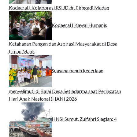
Kodaeral I Kolaborasi RSUD dr. Pirngadi Medan‎
Kodaeral I Kawal Humanis
Ketahanan Pangan dan Aspirasi Masyarakat di Desa
Limau Manis
Suasana penuh keceriaan
menyelimuti di Balai Desa Setiadarma saat Peringatan
Hari Anak Nasional (HAN) 2026
HNSI Sumut, Zulfahri Siagian: 4