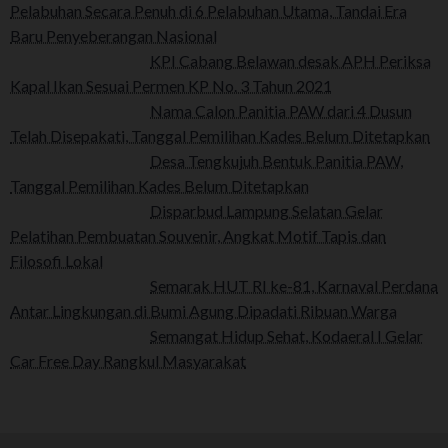
Pelabuhan Secara Penuh di 6 Pelabuhan Utama, Tandai Era
Baru Penyeberangan Nasional
KPI Cabang Belawan desak APH Periksa
Kapal Ikan Sesuai Permen KP No. 3 Tahun 2021
Nama Calon Panitia PAW dari 4 Dusun
Telah Disepakati, Tanggal Pemilihan Kades Belum Ditetapkan
Desa Tengkujuh Bentuk Panitia PAW,
Tanggal Pemilihan Kades Belum Ditetapkan
Disparbud Lampung Selatan Gelar
Pelatihan Pembuatan Souvenir, Angkat Motif Tapis dan
Filosofi Lokal
Semarak HUT RI ke-81, Karnaval Perdana
Antar Lingkungan di Bumi Agung Dipadati Ribuan Warga
Semangat Hidup Sehat, Kodaeral I Gelar
Car Free Day Rangkul Masyarakat