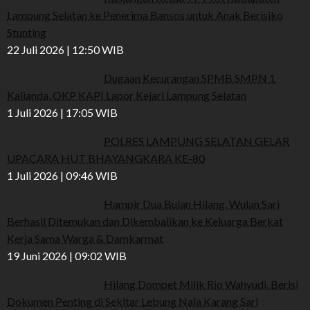
Lampung Selatan ke Penerima Bansos untuk Anak Berisiko
Stunting
22 Juli 2026 | 12:50 WIB
Dugaan Kecurangan SPMB SMPN 1
Kalianda, OKP KAPI Lapor Kejari Lampung Selatan
1 Juli 2026 | 17:05 WIB
POLRES LAMPUNG SELATAN GELAR
UPACARA HUT BHAYANGKARA KE-80
1 Juli 2026 | 09:46 WIB
Hampir Dua Bulan Hilang, Wulan Sari
Berhasil Ditemukan dan Dikembalikan ke Keluarga Berkat
Kerja Sama Warga & Damkarmat
19 Juni 2026 | 09:02 WIB
Hilang Dompet Milik Rio Wahyudi, Berisi
Dokumen Penting di Sekitar Lebung Nala Karang Sari