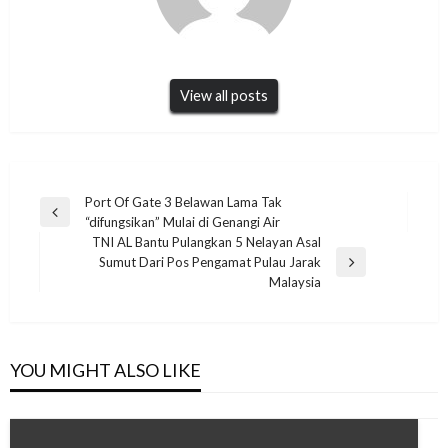
View all posts
Navigasi
Port Of Gate 3 Belawan Lama Tak
Previous
“difungsikan” Mulai di Genangi Air
pos
Post
TNI AL Bantu Pulangkan 5 Nelayan Asal
Sumut Dari Pos Pengamat Pulau Jarak
Next
Malaysia
Post
YOU MIGHT ALSO LIKE